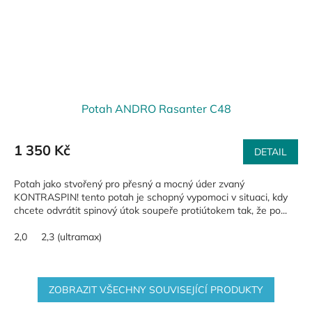
Potah ANDRO Rasanter C48
1 350 Kč
DETAIL
Potah jako stvořený pro přesný a mocný úder zvaný
KONTRASPIN! tento potah je schopný vypomoci v situaci, kdy
chcete odvrátit spinový útok soupeře protiútokem tak, že po...
2,0
2,3 (ultramax)
ZOBRAZIT VŠECHNY SOUVISEJÍCÍ PRODUKTY