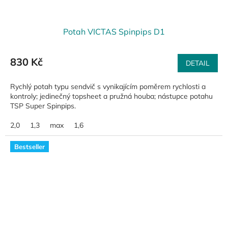
Potah VICTAS Spinpips D1
830 Kč
DETAIL
Rychlý potah typu sendvič s vynikajícím poměrem rychlosti a
kontroly; jedinečný topsheet a pružná houba; nástupce potahu
TSP Super Spinpips.
2,0
1,3
max
1,6
Bestseller