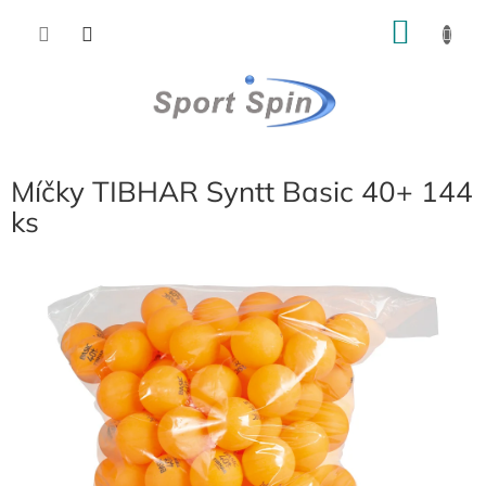
Přejít
NÁKU
na
obsah
KOŠÍK
Míčky TIBHAR Syntt Basic 40+ 144
ks