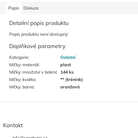
Popis
Diskuze
Detailní popis produktu
Popis produktu není dostupný
Doplňkové parametry
Kategorie
:
Ostatní
Míčky: materiál
:
plast
Míčky: množství v balení
:
144 ks
Míčky: kvalita
:
** (trénink)
Míčky: barva
:
oranžová
Z
á
p
a
Kontakt
t
info
@
sportspin.cz