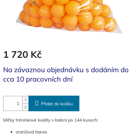
1 720 Kč
Měrná
Na závaznou objednávku s dodáním do
cena:
cca 10 pracovních dní
Přidat do košíku
Míčky tréninkové kvality v balení po 144 kusech;
oranžová barva.