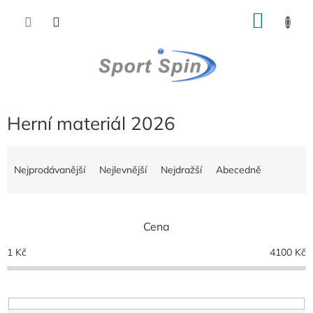
Přejít
NÁKU
na
obsah
KOŠÍK
Herní materiál 2026
Ř
a
Nejprodávanější
Nejlevnější
Nejdražší
Abecedně
z
e
n
Cena
í
p
1
Kč
4100
Kč
r
o
d
u