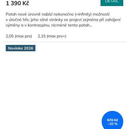
DETAIL
1 390 Kč
Potah nové úrovně nabízí nekonečno (=infinity) možností
v útočné hře; jeho silné stránky se projeví zejména při zahájení
výměny a v kontraspinu, nicméně tento potah...
2,05 (max pro)
2,15 (max pro+)
Novinka 2026
970 Kč
–20 %