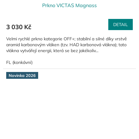
Prkno VICTAS Magnass
DETAIL
3 030 Kč
Velmi rychlé prkno kategorie OFF+; stabilní a silné díky vrstvě
aramid karbonovým vláken (tzv. HAD karbonová vlákna); tato
vlákna vytvářejí energii, která se bez jakékoliv...
FL (konkávní)
Novinka 2026