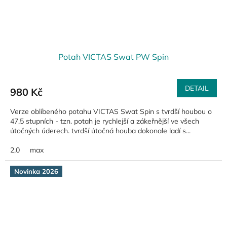
Potah VICTAS Swat PW Spin
DETAIL
980 Kč
Verze oblíbeného potahu VICTAS Swat Spin s tvrdší houbou o
47,5 stupních - tzn. potah je rychlejší a zákeřnější ve všech
útočných úderech. tvrdší útočná houba dokonale ladí s...
2,0
max
Novinka 2026