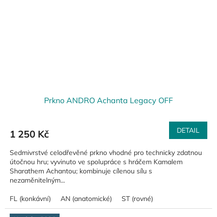
Prkno ANDRO Achanta Legacy OFF
DETAIL
1 250 Kč
Sedmivrstvé celodřevěné prkno vhodné pro technicky zdatnou
útočnou hru; vyvinuto ve spolupráce s hráčem Kamalem
Sharathem Achantou; kombinuje cílenou sílu s
nezaměnitelným...
FL (konkávní)
AN (anatomické)
ST (rovné)