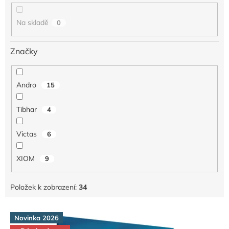
k
t
Na skladě
0
ů
Značky
Andro
15
Tibhar
4
Victas
6
XIOM
9
Položek k zobrazení:
34
V
Novinka 2026
ý