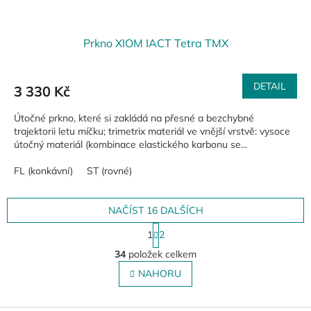
Prkno XIOM IACT Tetra TMX
DETAIL
3 330 Kč
Útočné prkno, které si zakládá na přesné a bezchybné
trajektorii letu míčku; trimetrix materiál ve vnější vrstvě: vysoce
útočný materiál (kombinace elastického karbonu se...
FL (konkávní)
ST (rovné)
NAČÍST 16 DALŠÍCH
S
1
2
t
O
r
34
položek celkem
v
á
l
NAHORU
n
á
k
o
d
v