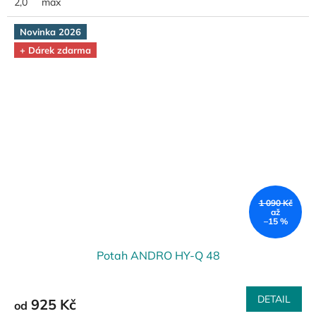
2,0
max
Novinka 2026
+ Dárek zdarma
1 090 Kč
až
–15 %
Potah ANDRO HY-Q 48
DETAIL
925 Kč
od