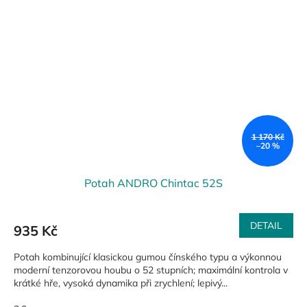
1 170 Kč
–20 %
Potah ANDRO Chintac 52S
DETAIL
935 Kč
Potah kombinující klasickou gumou čínského typu a výkonnou
moderní tenzorovou houbu o 52 stupních; maximální kontrola v
krátké hře, vysoká dynamika při zrychlení; lepivý...