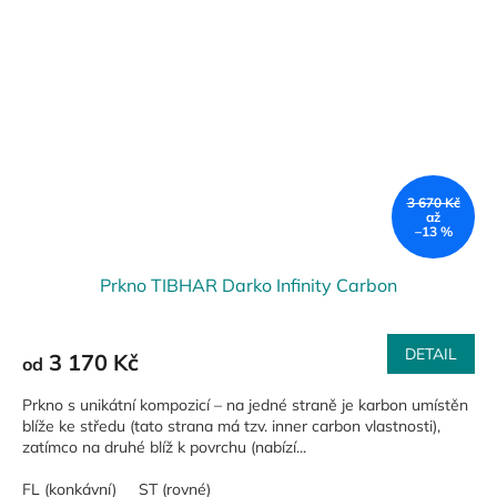
3 670 Kč
až
–13 %
Prkno TIBHAR Darko Infinity Carbon
DETAIL
3 170 Kč
od
Prkno s unikátní kompozicí – na jedné straně je karbon umístěn
blíže ke středu (tato strana má tzv. inner carbon vlastnosti),
zatímco na druhé blíž k povrchu (nabízí...
FL (konkávní)
ST (rovné)