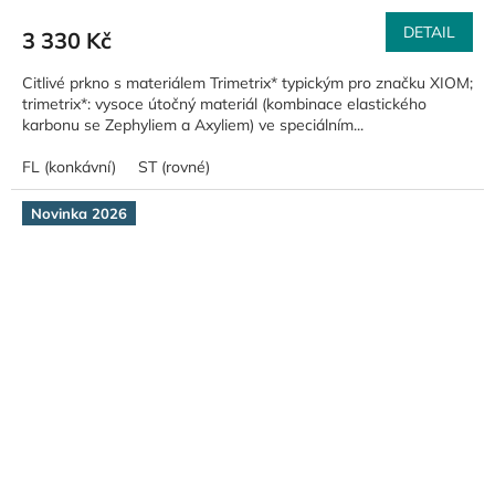
DETAIL
3 330 Kč
Citlivé prkno s materiálem Trimetrix* typickým pro značku XIOM;
trimetrix*: vysoce útočný materiál (kombinace elastického
karbonu se Zephyliem a Axyliem) ve speciálním...
FL (konkávní)
ST (rovné)
Novinka 2026