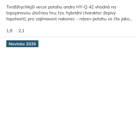
Tvrdší/rychlejší verze potahu andro HY-Q 42 vhodná na
topspinovou útočnou hru; tzv. hybridní charakter (lepivý
topsheet); pro zajímavost nakonec - název potahu se čte jako...
1,9
2,1
Novinka 2026