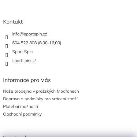
Z
a
á
c
á
n
í
p
í
p
a
Kontakt
r
t
v
í
info
@
sportspin.cz
k
y
604 522 808 (8,00-16,00)
v
Sport Spin
ý
p
sportspincz/
i
s
u
Informace pro Vás
Naše prodejna v pražských Modřanech
Doprava a podmínky pro vrácení zboží
Platební možnosti
Obchodní podmínky