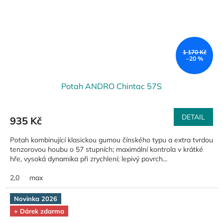
1 170 Kč
–20 %
Potah ANDRO Chintac 57S
DETAIL
935 Kč
Potah kombinující klasickou gumou čínského typu a extra tvrdou
tenzorovou houbu o 57 stupních; maximální kontrola v krátké
hře, vysoká dynamika při zrychlení; lepivý povrch...
2,0
max
Novinka 2026
+ Dárek zdarma