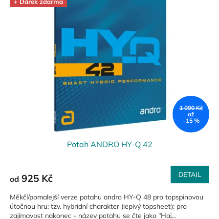
+ Dárek zdarma
p
i
s
p
r
o
d
u
k
t
1 090 Kč
ů
až
–15 %
Potah ANDRO HY-Q 42
DETAIL
925 Kč
od
Měkčí/pomalejší verze potahu andro HY-Q 48 pro topspinovou
útočnou hru; tzv. hybridní charakter (lepivý topsheet); pro
zajímavost nakonec - název potahu se čte jako "Haj...