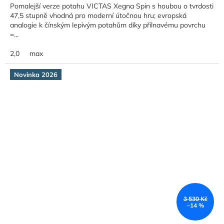
Pomalejší verze potahu VICTAS Xegna Spin s houbou o tvrdosti
47,5 stupně vhodná pro moderní útočnou hru; evropská
analogie k čínským lepivým potahům díky přilnavému povrchu
=...
2,0
max
Novinka 2026
3 530 Kč
–14 %