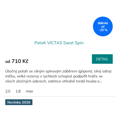
890 Kč
až
–20 %
Potah VICTAS Swat Spin
DETAIL
710 Kč
od
Útočný potah se silným spinovým záběrem (gripem); silný odraz
míčku, velké rezervy v rychlosti schopné podpořit hráče ve
všech útočných úderech, zatímco středně tvrdá houba o...
2,0
1,8
max
Novinka 2026