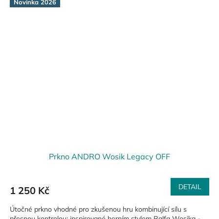
Novinka 2026
Prkno ANDRO Wosik Legacy OFF
DETAIL
1 250 Kč
Útočné prkno vhodné pro zkušenou hru kombinující sílu s
přesnou kontrolou; inspirované herním stylem Ralfa Wosika -