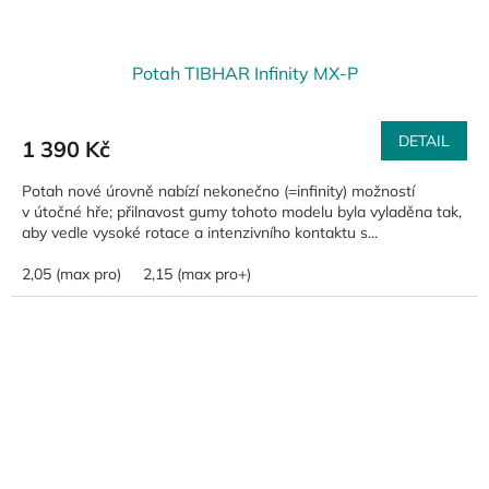
Potah TIBHAR Infinity MX-P
DETAIL
1 390 Kč
Potah nové úrovně nabízí nekonečno (=infinity) možností
v útočné hře; přilnavost gumy tohoto modelu byla vyladěna tak,
aby vedle vysoké rotace a intenzivního kontaktu s...
2,05 (max pro)
2,15 (max pro+)