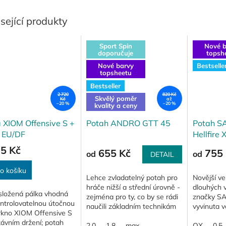
sející produkty
Sport Spin
Nové b
doporučuje
topsh
Nové barvy
Bestselle
topsheetu
Bestseller
2 720
820 Kč
Skvělý poměr
Kč
až
–20 %
–20 %
kvality a ceny
 XIOM Offensive S +
Potah ANDRO GTT 45
Potah S
 EU/DF
Hellfire 
75 Kč
655 Kč
755 
od
od
DETAIL
o košíku
Lehce zvladatelný potah pro
Novější v
hráče nižší a střední úrovně -
dlouhých v
složená pálka vhodná
zejména pro ty, co by se rádi
značky S
ontrolovatelnou útočnou
naučili základním technikám
vyvinuta v
prkno XIOM Offensive S
stolního tenisu; středně tvrdá
používajíc
ávním držení; potah
houba v kombinaci se...
2,0
1,8
max
pod veden
OX
0,5