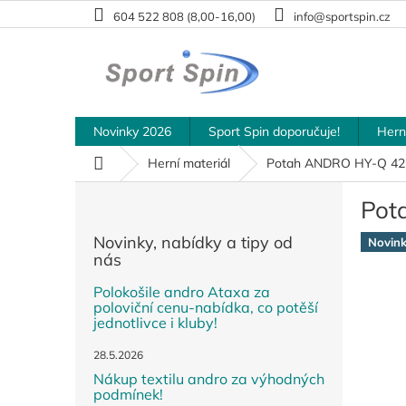
Přejít
604 522 808 (8,00-16,00)
info@sportspin.cz
na
obsah
Novinky 2026
Sport Spin doporučuje!
Hern
Domů
Herní materiál
Potah ANDRO HY-Q 42
P
Pot
o
s
Novinky, nabídky a tipy od
Novin
t
nás
r
a
Polokošile andro Ataxa za
poloviční cenu-nabídka, co potěší
n
jednotlivce i kluby!
n
í
28.5.2026
p
Nákup textilu andro za výhodných
a
podmínek!