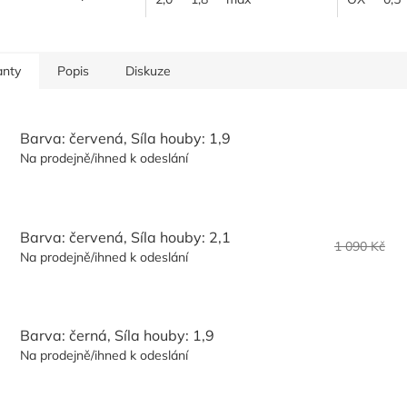
Vega EU o síle 2,0
Sauera,...
né barvy na forehandu;
XIOM...
anty
Popis
Diskuze
Barva: červená, Síla houby: 1,9
Na prodejně/ihned k odeslání
Barva: červená, Síla houby: 2,1
1 090 Kč
Na prodejně/ihned k odeslání
Barva: černá, Síla houby: 1,9
Na prodejně/ihned k odeslání