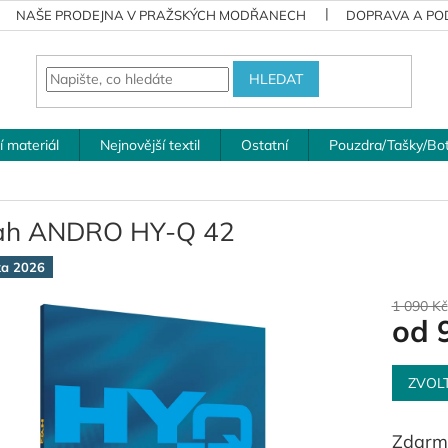
NAŠE PRODEJNA V PRAŽSKÝCH MODŘANECH
DOPRAVA A POD
HLEDAT
í materiál
Nejnovější textil
Ostatní
Pouzdra/Tašky/Bo
ah ANDRO HY-Q 42
ka 2026
1 090 Kč
od
Měrná
cena:
ZVOL
Zdarm