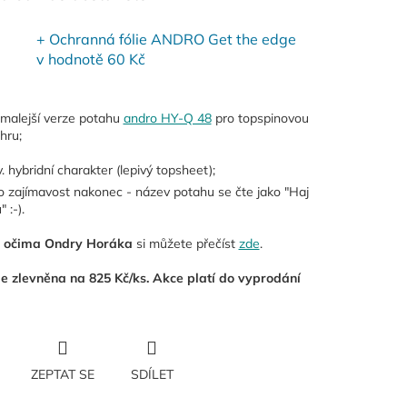
+ Ochranná fólie ANDRO Get the edge
v hodnotě 60 Kč
malejší verze potahu
andro HY-Q 48
pro topspinovou
hru;
v. hybridní charakter (lepivý topsheet);
o zajímavost nakonec - název potahu se čte jako "Haj
" :-).
 očima Ondry Horáka
si můžete přečíst
zde
.
 je zlevněna na 825 Kč/ks. Akce platí do vyprodání
ZEPTAT SE
SDÍLET