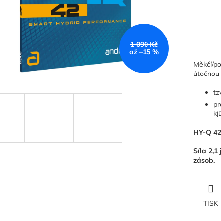
1 090 Kč
až –15 %
Měkčí/po
útočnou 
tz
pr
kjů
HY-Q 42
Síla 2,1
zásob.
TISK