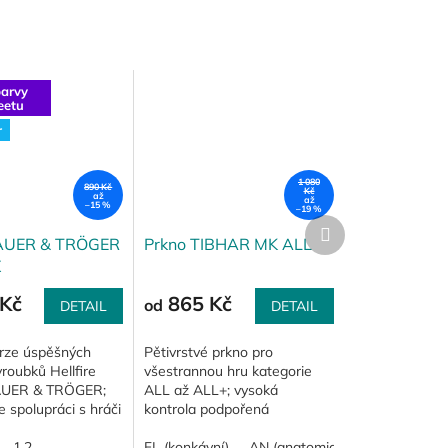
arvy
eetu
r
1 080
890 Kč
Kč
až
až
–15 %
–19 %
Další
produkt
AUER & TRÖGER
Prkno TIBHAR MK ALL
X
Kč
865 Kč
od
DETAIL
DETAIL
erze úspěšných
Pětivrstvé prkno pro
roubků Hellfire
všestrannou hru kategorie
AUER & TRÖGER;
ALL až ALL+; vysoká
e spolupráci s hráči
kontrola podpořená
ími dlouhé vroubky
pravidelným odrazem míčku
ím Sebastiana
1,2
je zárukou přesného a
FL (konkávní)
AN (anatomické)
ST (rovné)