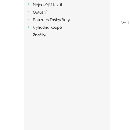
XIOM 
Nejnovější textil
červe
Ostatní
potah 
Pouzdra/Tašky/Boty
Vari
Výhodná koupě
Značky