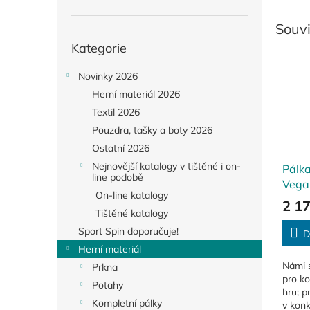
Souvi
Přeskočit
Kategorie
kategorie
Novinky 2026
Herní materiál 2026
Textil 2026
Pouzdra, tašky a boty 2026
Ostatní 2026
Nejnovější katalogy v tištěné i on-
Pálka
line podobě
Vega
On-line katalogy
2 1
Tištěné katalogy
Sport Spin doporučuje!
D
Herní materiál
Námi 
Prkna
pro k
Potahy
hru; 
Kompletní pálky
v konk