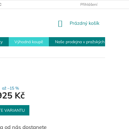
MÍNKY PRO VRÁCENÍ ZBOŽÍ
PLATEBNÍ MOŽNOSTI
Přihlášení
OBCHOD
NÁKUPNÍ
Prázdný košík
KOŠÍK
ty
Výhodná koupě
Naše prodejna v pražských Modřanech
až –15 %
925 Kč
TE VARIANTU
a od nás dostanete