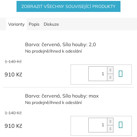
ZOBRAZIT VŠECHNY SOUVISEJÍCÍ PRODUKTY
Varianty
Popis
Diskuze
Barva: červená, Síla houby: 2,0
Na prodejně/ihned k odeslání
1 140 Kč
Do 
910 Kč
Barva: červená, Síla houby: max
Na prodejně/ihned k odeslání
1 140 Kč
Do 
910 Kč