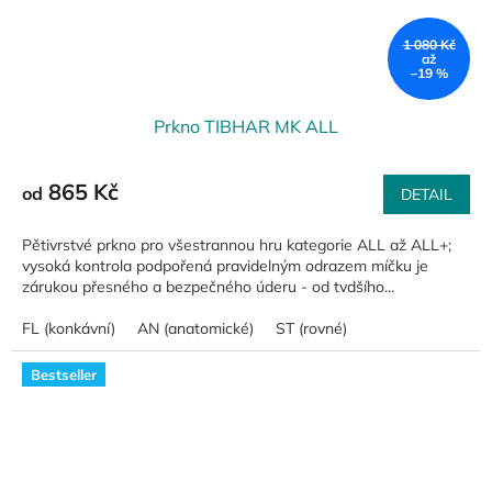
1 080 Kč
až
–19 %
Prkno TIBHAR MK ALL
865 Kč
od
DETAIL
Pětivrstvé prkno pro všestrannou hru kategorie ALL až ALL+;
vysoká kontrola podpořená pravidelným odrazem míčku je
zárukou přesného a bezpečného úderu - od tvdšího...
FL (konkávní)
AN (anatomické)
ST (rovné)
Bestseller