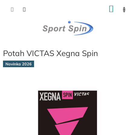
Přejít
NÁKU
na
obsah
KOŠÍK
Potah VICTAS Xegna Spin
Novinka 2026