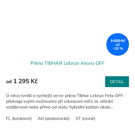
1 620 Kč
až
–20 %
Prkno TIBHAR Lebrun Alexis OFF
1 295 Kč
od
DETAIL
O něco tvrdší a rychlejší verze prkna Tibhar Lebrun Felix OFF-
překvapí svými možnostmi při odvracení míčů ze střední
vzdálenosti nebo přímo od stolu; hybridní karbon okolo...
FL (konkávní)
AN (anatomické)
ST (rovné)