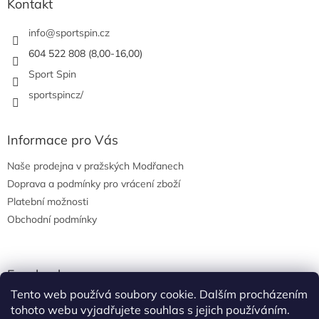
a
Kontakt
t
í
info
@
sportspin.cz
604 522 808 (8,00-16,00)
Sport Spin
sportspincz/
Informace pro Vás
Naše prodejna v pražských Modřanech
Doprava a podmínky pro vrácení zboží
Platební možnosti
Obchodní podmínky
Facebook
Tento web používá soubory cookie. Dalším procházením
tohoto webu vyjadřujete souhlas s jejich používáním.