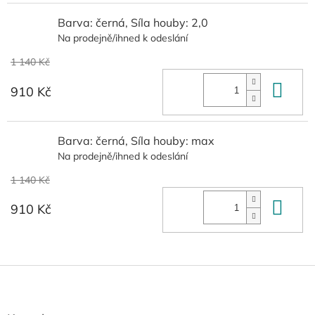
Barva: černá, Síla houby: 2,0
Na prodejně/ihned k odeslání
1 140 Kč
Do 
910 Kč
Barva: černá, Síla houby: max
Na prodejně/ihned k odeslání
1 140 Kč
Do 
910 Kč
Z
á
p