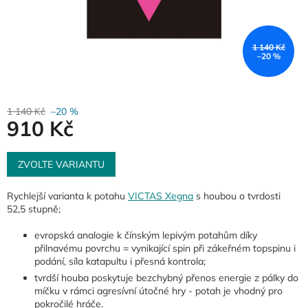
1 140 Kč
–20 %
1 140 Kč
–20 %
910 Kč
Měrná
cena:
ZVOLTE VARIANTU
Rychlejší varianta k potahu
VICTAS Xegna
s houbou o tvrdosti
52,5 stupně;
evropská analogie k čínským lepivým potahům díky
přilnavému povrchu = vynikající spin při zákeřném topspinu i
podání, síla katapultu i přesná kontrola;
tvrdší houba poskytuje bezchybný přenos energie z pálky do
míčku v rámci agresívní útočné hry - potah je vhodný pro
pokročilé hráče.