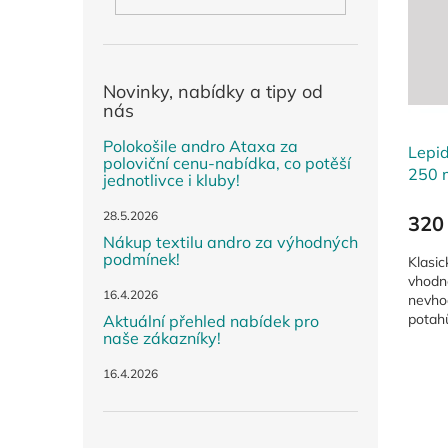
i
r
n
s
o
e
p
d
l
r
u
o
k
Novinky, nabídky a tipy od
d
nás
t
u
ů
Polokošile andro Ataxa za
Lepi
k
poloviční cenu-nabídka, co potěší
250 
t
jednotlivce i kluby!
ů
28.5.2026
320
Nákup textilu andro za výhodných
podmínek!
Klasic
vhodné
16.4.2026
nevhod
potahů
Aktuální přehled nabídek pro
naše zákazníky!
použív
16.4.2026