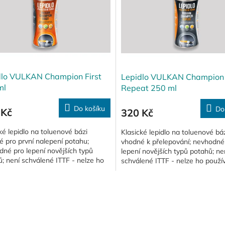
dlo VULKAN Champion First
Lepidlo VULKAN Champion
ml
Repeat 250 ml
Do košíku
Do
 Kč
320 Kč
ké lepidlo na toluenové bázi
Klasické lepidlo na toluenové bá
 pro první nalepení potahu;
vhodné k přelepování; nevhodné
né pro lepení novějších typů
lepení novějších typů potahů; ne
; není schválené ITTF - nelze ho
schválené ITTF - nelze ho použí
at pro soutěžní hru.
soutěžní hru.
O
v
l
á
d