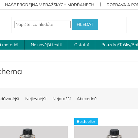
NAŠE PRODEJNA V PRAŽSKÝCH MODŘANECH
DOPRAVA A POD
HLEDAT
í materiál
Nejnovější textil
Ostatní
Pouzdra/Tašky/Bo
chema
odávanější
Nejlevnější
Nejdražší
Abecedně
Bestseller