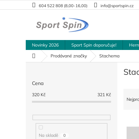
Přejít
604 522 808 (8,00-16,00)
info@sportspin.cz
na
obsah
Novinky 2026
Sport Spin doporučuje!
Hern
Domů
Prodávané značky
Stachema
P
Sta
o
s
Cena
t
Ř
r
320
Kč
321
Kč
a
a
Nejpr
z
n
e
n
V
n
í
ý
í
p
p
p
a
Na skladě
0