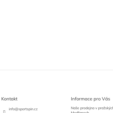
Kontakt
Informace pro Vás
Naše prodejna v pražskýc
info
@
sportspin.cz
Modřanech