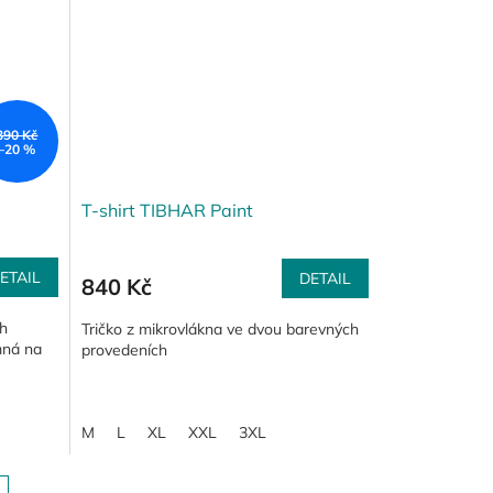
390 Kč
–20 %
T-shirt TIBHAR Paint
ETAIL
DETAIL
840 Kč
ch
Tričko z mikrovlákna ve dvou barevných
mná na
provedeních
M
L
XL
XXL
3XL