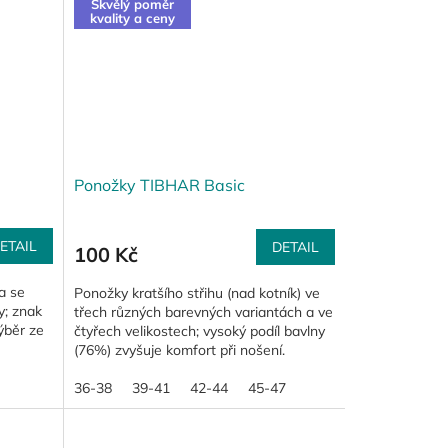
Skvělý poměr
kvality a ceny
Ponožky TIBHAR Basic
ETAIL
DETAIL
100 Kč
a se
Ponožky kratšího střihu (nad kotník) ve
y; znak
třech různých barevných variantách a ve
ýběr ze
čtyřech velikostech; vysoký podíl bavlny
(76%) zvyšuje komfort při nošení.
36-38
39-41
42-44
45-47