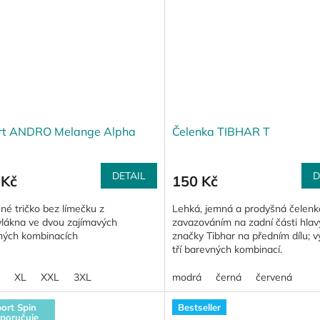
irt ANDRO Melange Alpha
Čelenka TIBHAR T
DETAIL
D
 Kč
150 Kč
né tričko bez límečku z
Lehká, jemná a prodyšná čelenk
vlákna ve dvou zajímavých
zavazováním na zadní části hlav
ných kombinacích
značky Tibhar na předním dílu; v
tří barevných kombinací.
XL
XXL
3XL
modrá
černá
červená
ort Spin
Bestseller
poručuje