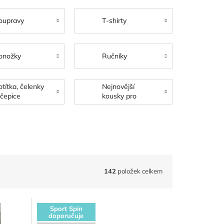
oupravy
T-shirty
onožky
Ručníky
otítka, čelenky
Nejnovější
 čepice
kousky pro
ctitele bavlny
142
položek celkem
Sport Spin
doporučuje