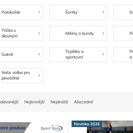
Polokošile
Šortky
S
Trička s
Mikiny a bundy
P
dlouhým
rukávem
Tepláky a
P
Sukně
sportovní
a
kalhoty
Naše volba pro
plnoštíhlé
hráče
odávanější
Nejlevnější
Nejdražší
Abecedně
Novinka 2026