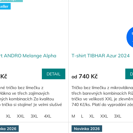
eller
irt ANDRO Melange Alpha
T-shirt TIBHAR Azur 2024
DETAIL
D
 Kč
740 Kč
od
né tričko bez límečku z
Tričko bez límečku z mikrovlákna
lákna ve třech zajímavých
třech barevných kombinacích R
ných kombinacích Za kvalitou
tričko ve velikosti XXL je zlevně
 trička si stojíme! Je velmi slušivé
740 Kč/ks. Platí do vyprodání zá
ční - nabízíme ho proto ve...
XL
XXL
3XL
4XL
M
L
XL
XXL
3XL
nka 2026
Novinka 2026