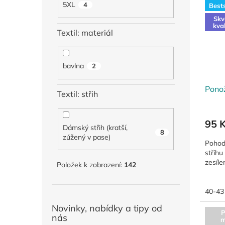
5XL
4
Bests
Skv
kva
Textil: materiál
bavlna
2
Pono
Textil: střih
95 
Dámský střih (kratší,
8
zúžený v pase)
Pohod
střihu
zesíle
Položek k zobrazení:
142
40-43
Novinky, nabídky a tipy od
P
nás
m