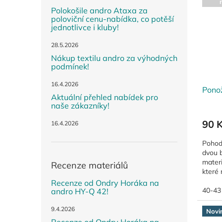
Polokošile andro Ataxa za
poloviční cenu-nabídka, co potěší
jednotlivce i kluby!
28.5.2026
Nákup textilu andro za výhodných
podmínek!
16.4.2026
Pono
Aktuální přehled nabídek pro
naše zákazníky!
90 
16.4.2026
Pohod
dvou b
materi
Recenze materiálů
které
na 90 
Recenze od Ondry Horáka na
40-43
andro HY-Q 42!
9.4.2026
Novi