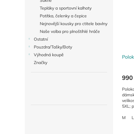
Sukně
Tepláky a sportovní kalhoty
Potítka, čelenky a čepice
Nejnovější kousky pro ctitele bavlny
Naše volba pro plnoštíhlé hráče
Ostatní
Pouzdra/Tašky/Boty
Výhodná koupě
Polo
Značky
990
Poloko
dámská
veliko
5XL; p
kvalitn
M
L