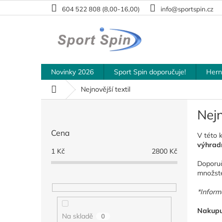
Přejít
604 522 808 (8,00-16,00)
info@sportspin.cz
na
obsah
Novinky 2026
Sport Spin doporučuje!
Hern
Domů
Nejnovější textil
P
Nejn
o
s
Cena
V této 
t
výhrad
r
1
Kč
2800
Kč
a
Doporu
n
množste
n
í
*Inform
p
Nakupuj
a
Na skladě
0