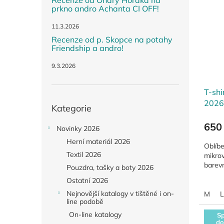
Recenze od Ondry Horáka na
prkno andro Achanta CI OFF!
11.3.2026
Recenze od p. Skopce na potahy
Friendship a andro!
9.3.2026
T-sh
Přeskočit
2026
Kategorie
kategorie
650
Novinky 2026
Herní materiál 2026
Oblíbe
Textil 2026
mikro
barev
Pouzdra, tašky a boty 2026
Ostatní 2026
Nejnovější katalogy v tištěné i on-
M
L
line podobě
On-line katalogy
Sp
do