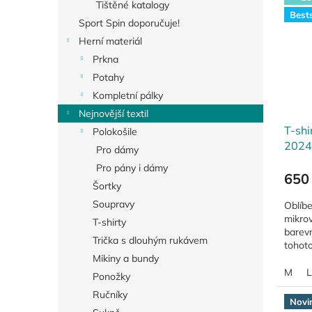
Tištěné katalogy
Bests
Sport Spin doporučuje!
Herní materiál
Prkna
Potahy
Kompletní pálky
Nejnovější textil
T-sh
Polokošile
2024
Pro dámy
Pro pány i dámy
650
Šortky
Soupravy
Oblíbe
mikrov
T-shirty
barev
Trička s dlouhým rukávem
tohoto
a funk
Mikiny a bundy
M
L
Ponožky
Ručníky
Novi