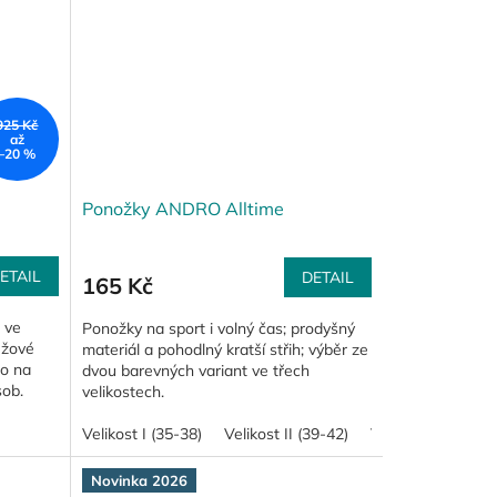
925 Kč
až
–20 %
Ponožky ANDRO Alltime
ETAIL
DETAIL
165 Kč
 ve
Ponožky na sport i volný čas; prodyšný
ůžové
materiál a pohodlný kratší střih; výběr ze
no na
dvou barevných variant ve třech
sob.
velikostech.
Velikost I (35-38)
Velikost II (39-42)
Velikost III (43-47
Novinka 2026