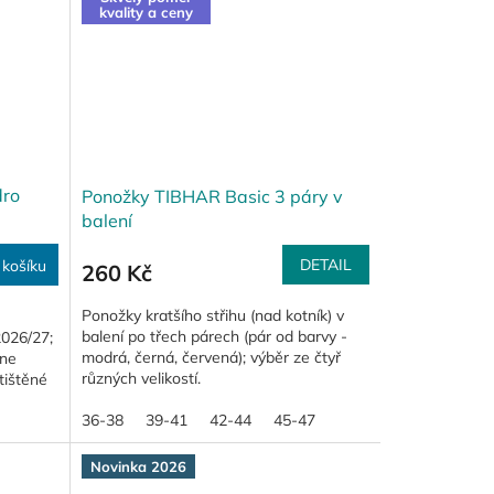
kvality a ceny
dro
Ponožky TIBHAR Basic 3 páry v
balení
DETAIL
 košíku
260 Kč
Ponožky kratšího střihu (nad kotník) v
balení po třech párech (pár od barvy -
2026/27;
modrá, černá, červená); výběr ze čtyř
ine
různých velikostí.
tištěné
36-38
39-41
42-44
45-47
Novinka 2026