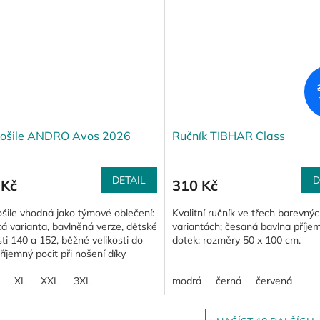
košile ANDRO Avos 2026
Ručník TIBHAR Class
DETAIL
D
 Kč
310 Kč
šile vhodná jako týmové oblečení:
Kvalitní ručník ve třech barevný
 varianta, bavlněná verze, dětské
variantách; česaná bavlna příje
sti 140 a 152, běžné velikosti do
dotek; rozměry 50 x 100 cm.
říjemný pocit při nošení díky
ímu...
XL
XXL
3XL
modrá
černá
červená