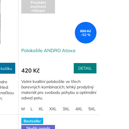
Poslední
možnost
nákupu
890 Kč
–52 %
6
Polokošile ANDRO Ataxa
DETAIL
 košíku
420 Kč
Velmi kvalitní polokošile ve třech
ndro
barevných kombinacích; lehký prodyšný
hled:
materiál pro svobodu pohybu a optimální
 značkou
odvod potu.
h;
M
L
XL
XXL
3XL
4XL
5XL
Bestseller
Skvělý poměr