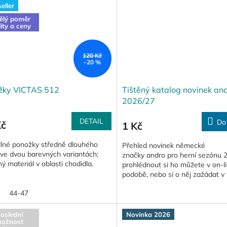
eller
ělý poměr
lity a ceny
120 Kč
–20 %
žky VICTAS 512
Tištěný katalog novinek an
2026/27
DETAIL
Do
Kč
1 Kč
lné ponožky středně dlouhého
Přehled novinek německé
 ve dvou barevných variantách;
značky andro pro herní sezónu 
ný materiál v oblasti chodidla.
prohlédnout si ho můžete v on-l
podobě, nebo si o něj zažádat v 
formě (objednat si ho zde...
44-47
oslední
Novinka 2026
ožnost