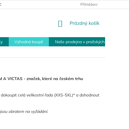
MÍNKY PRO VRÁCENÍ ZBOŽÍ
PLATEBNÍ MOŽNOSTI
Přihlášení
OBCHOD
NÁKUPNÍ
Prázdný košík
KOŠÍK
ty
Výhodná koupě
Naše prodejna v pražských Modřanech
 A VICTAS - značek, které na českém trhu
 dokoupit celá velikostní řada (XXS-5XL)* a dohodnout
 jsou obratem na vyžádání.