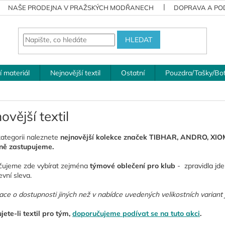
NAŠE PRODEJNA V PRAŽSKÝCH MODŘANECH
DOPRAVA A POD
HLEDAT
í materiál
Nejnovější textil
Ostatní
Pouzdra/Tašky/Bo
ovější textil
kategorii naleznete
nejnovější kolekce značek TIBHAR, ANDRO, XIOM
ně zastupujeme.
čujeme zde vybírat zejména
týmové oblečení pro klub
- zpravidla jde
vní sleva.
ace o dostupnosti jiných než v nabídce uvedených velikostních variant
ete-li textil pro tým,
doporučujeme podívat se na tuto akci
.