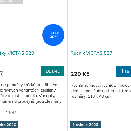
nákupu
130 Kč
–30 %
žky VICTAS 520
Ručník VICTAS 527
DETAIL
Do
Kč
220 Kč
lné ponožky krátkého střihu ve
Rychle schnoucí ručník z mikrov
arevných variantách; zesílený
ideální společník na trénink i záp
ál v oblasti chodidla. Varianty,
rozměry: 110 x 40 cm.
 máme na prodejně, jsou zlevněny
Kč/ks.
44-47
nka 2026
Novinka 2026