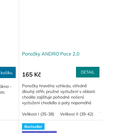
Ponožky ANDRO Pace 2,0
DETAIL
 košíku
165 Kč
Ponožky hravého vzhledu; středně
lákna -
dlouhý střih; pružné vyztužení v oblasti
as;
chodila zajišťuje pohodné nošení;
vyztužení chodidla a paty napomáhá
tlumit nárazy; kvalitní...
Velikost I (35-38)
Velikost II (39-42)
Velikost III (43-47
Bestseller