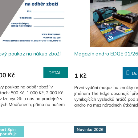
ový poukaz na nákup zboží
Magazín andro EDGE 01/2
DETAIL
Do
00 Kč
1 Kč
vý poukaz na odběr zboží v
První vydání magazínu značky a
ách: 500 Kč, 1 000 Kč, 2 000 Kč.
jménem The Edge obsahující pře
 lze využít: u nás na prodejně v
vynikajících výsledků hráčů pod
kých Modřanech; přímo na našem
andro na mezinárodních útkáníc
u. každý...
novinek pro sezónu 2026/27:...
ort Spin
Novinka 2026
poručuje