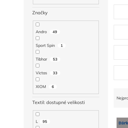
n
e
Značky
l
Andro
49
Sport Spin
1
Tibhar
53
Victas
33
XIOM
6
Ř
a
Nejpr
Textil: dostupné velikosti
z
e
V
n
ý
í
L
95