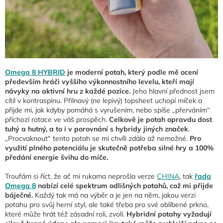
Omega 8 HYBRID
je moderní potah, který podle mě ocení
především hráči vyššího výkonnostního levelu, kteří mají
návyky na aktivní hru z každé pozice.
Jeho hlavní přednost jsem
cítil v kontraspinu. Přilnavý (ne lepivý) topsheet uchopí míček a
přijde mi, jak kdyby pomáhá s vyrušením, nebo spíše „přerváním“
příchozí rotace ve váš prospěch.
Celkově je potah opravdu dost
tuhý a hutný, a to i v porovnání s hybridy jiných značek
.
„Procvaknout“ tento potah se mi chvíli zdálo až nemožné.
Pro
využití plného potenciálu je skutečně potřeba silné hry a 100%
předání energie švihu do míče.
Troufám si říct, že ač mi rukama neprošla verze
CHINA
, tak
řada
Omega 8
nabízí celé spektrum odlišných potahů, což mi přijde
báječné.
Každý tak má na výběr a je jen na něm, jakou verzi
potahu pro svůj herní styl, ale také třeba pro své oblíbené prkno,
které může hrát též zásadní roli, zvolí.
Hybridní potahy vyžadují