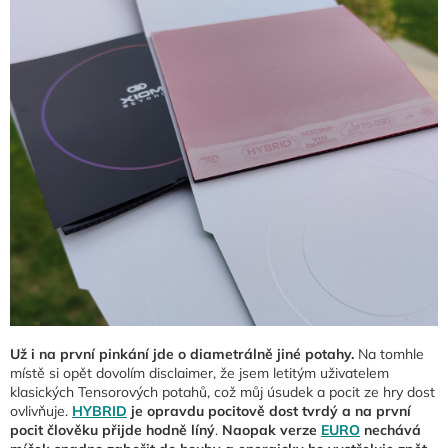
Už i na první pinkání jde o diametrálně jiné potahy.
Na tomhle
místě si opět dovolím disclaimer, že jsem letitým uživatelem
klasických Tensorových potahů, což můj úsudek a pocit ze hry dost
ovlivňuje.
HYBRID
je opravdu pocitově dost tvrdý a na první
pocit člověku přijde hodně líný
.
Naopak verze
EURO
nechává