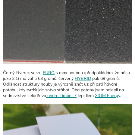
Černý čtverec verze
EURO
s max houbou (předpokládám, že něco
jako 2,1) má váhu 63 gramů, červený
HYBRID
pak 69 gramů.
Odlišnost struktury houby je výrazně znát už při ostříhávání
potahu, kdy tvrdší jde sotva stříhat. Oba potahy jsem nalepil na
sedmivrstvé celodřevo
andro Timber 7
lepidlem
XIOM Energy
.