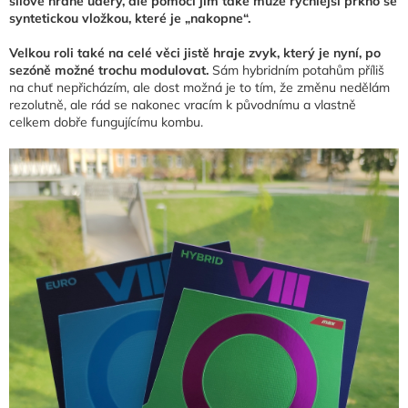
silově hrané údery, ale pomoci jim také může rychlejší prkno se
syntetickou vložkou, které je „nakopne“.
Velkou roli také na celé věci jistě hraje zvyk, který je nyní, po
sezóně možné trochu modulovat.
Sám hybridním potahům příliš
na chuť nepřicházím, ale dost možná je to tím, že změnu nedělám
rezolutně, ale rád se nakonec vracím k původnímu a vlastně
celkem dobře fungujícímu kombu.