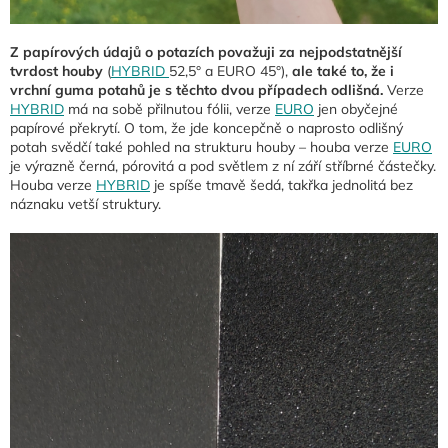
Z
papírových údajů o potazích považuji za nejpodstatnější
tvrdost houby
(
HYBRID
52,5° a EURO 45°),
ale také to, že i
vrchní guma potahů je s těchto dvou případech odlišná.
Verze
HYBRID
má na sobě přilnutou fólii, verze
EURO
jen obyčejné
papírové překrytí. O tom, že jde koncepčně o naprosto odlišný
potah svědčí také pohled na strukturu houby – houba verze
EURO
je výrazně černá, pórovitá a pod světlem z ní září stříbrné částečky.
Houba verze
HYBRID
je spíše tmavě šedá, takřka jednolitá bez
náznaku vetší struktury.