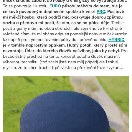
míček snadno zabořit do houby a energicky ho vystřeluje zpět.
To se potvrzuje i u stolu.
EURO
působí měkčím dojmem, ale je
celkově povedeným doplněním spektra k verzi
PRO
. Pocitově
mi měkčí houba, která podrží míč, poskytuje dobrou zpětnou
vazbu a předává mi pocit, že vím, co se na pálce děje.
Tenhle
pocit z gumy mám na obou stranách, ale zejména ve FH straně
vyloženě cítím, že mi občas odpustí pomalejší nohy a míček vracím
k soupeři prostým nastavením pálky do správného úhlu.
HYBRID
je v tomhle naprostým opakem. Hutný potah, který prostě sám
nezahraje. Úder, do kterého člověk nešvihne, jako by nebyl.
Pro
bezbolestný přechod na tento koncept potahu člověk musí mít
výbornou techniku, (což zcela jistě není můj případ) ale i tak si
myslím, že to chce trochu trpělivosti na překonání fáze zvykání...