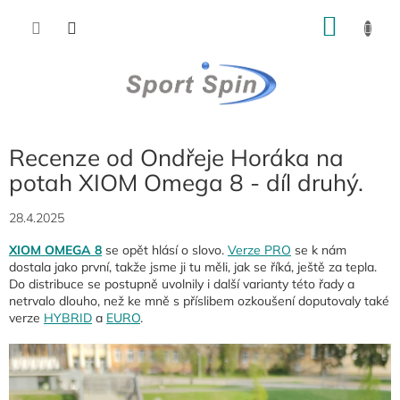
Přejít
NÁKU
na
obsah
KOŠÍK
Recenze od Ondřeje Horáka na
potah XIOM Omega 8 - díl druhý.
28.4.2025
XIOM OMEGA 8
se opět hlásí o slovo.
Verze PRO
se k nám
dostala jako první, takže jsme ji tu měli, jak se říká, ještě za tepla.
Do distribuce se postupně uvolnily i další varianty této řady a
netrvalo dlouho, než ke mně s příslibem ozkoušení doputovaly také
verze
HYBRID
a
EURO
.