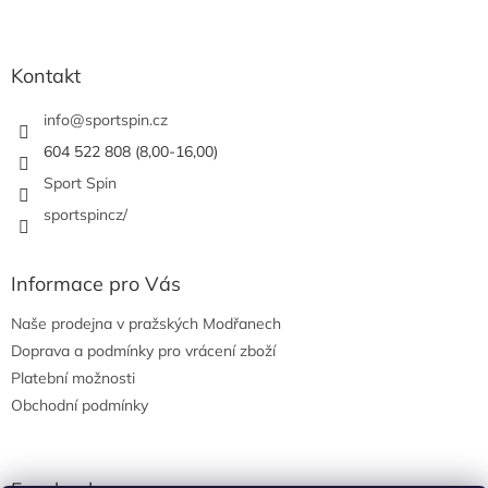
Z
á
p
a
Kontakt
t
í
info
@
sportspin.cz
604 522 808 (8,00-16,00)
Sport Spin
sportspincz/
Informace pro Vás
Naše prodejna v pražských Modřanech
Doprava a podmínky pro vrácení zboží
Platební možnosti
Obchodní podmínky