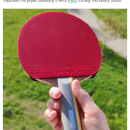
Topsheet mi přijde obdobný s verzí
PRO
. Lesklý, má dobrý zátah.