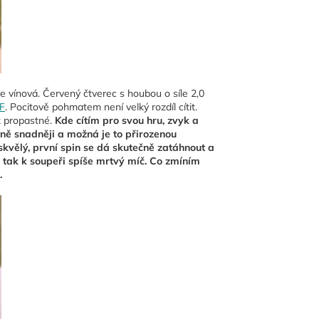
še vínová. Červený čtverec s houbou o síle 2,0
F
. Pocitově pohmatem není velký rozdíl cítit.
k propastné.
Kde cítím pro svou hru, zvyk a
azně snadněji a možná je to přirozenou
 skvělý, první spin se dá skutečně zatáhnout a
 tak k soupeři spíše mrtvý míč. Co zmíním
.