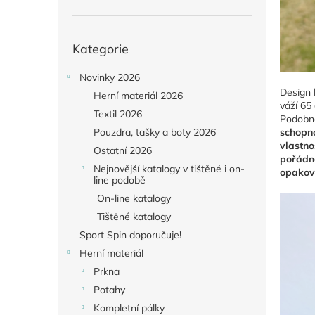
Přeskočit
Kategorie
kategorie
Novinky 2026
Design 
Herní materiál 2026
váží 65
Textil 2026
Podobně
schopno
Pouzdra, tašky a boty 2026
vlastno
Ostatní 2026
pořádně
Nejnovější katalogy v tištěné i on-
opakova
line podobě
On-line katalogy
Tištěné katalogy
Sport Spin doporučuje!
Herní materiál
Prkna
Potahy
Kompletní pálky