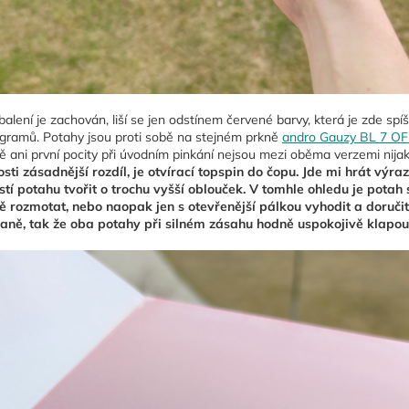
balení je zachován, liší se jen odstínem červené barvy, která je zde spí
 gramů. Potahy jsou proti sobě na stejném prkně
andro Gauzy BL 7 OF
 ani první pocity při úvodním pinkání nejsou mezi oběma verzemi nija
sti zásadnější rozdíl, je otvírací topspin do čopu. Jde mi hrát výr
stí potahu tvořit o trochu vyšší oblouček. V tomhle ohledu je potah
 rozmotat, nebo naopak jen s otevřenější pálkou vyhodit a doručit
ně, tak že oba potahy při silném zásahu hodně uspokojivě klapou