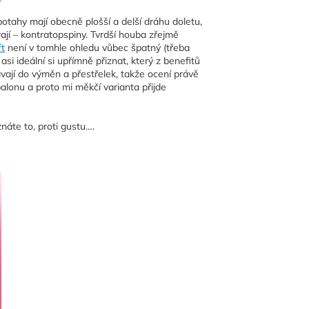
potahy mají obecně plošší a delší dráhu doletu,
rají – kontratopspiny. Tvrdší houba zřejmě
ft
není v tomhle ohledu vůbec špatný (třeba
i ideální si upřímně přiznat, který z benefitů
távají do výměn a přestřelek, takže ocení právě
balonu a proto mi měkčí varianta přijde
áte to, proti gustu….