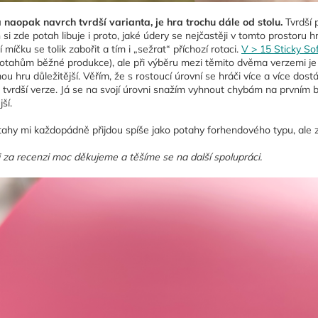
naopak navrch tvrdší varianta, je hra trochu dále od stolu.
Tvrdší 
si zde potah libuje i proto, jaké údery se nejčastěji v tomto prostoru h
 míčku se tolik zabořit a tím i „sežrat“ příchozí rotaci.
V > 15 Sticky So
potahům běžné produkce), ale při výběru mezi těmito dvěma verzemi je as
ou hru důležitější. Věřím, že s rostoucí úrovní se hráči více a více dos
tu tvrdší verze. Já se na svojí úrovni snažím vyhnout chybám na prvním 
ší.
ahy mi každopádně přijdou spíše jako potahy forhendového typu, ale zn
 za recenzi moc děkujeme a těšíme se na další spolupráci.