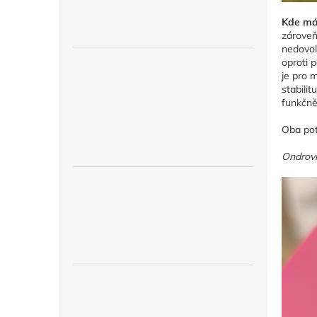
Kde má 
zároveň 
nedovolí
oproti 
je pro m
stabili
funkčněj
Oba pot
Ondrovi