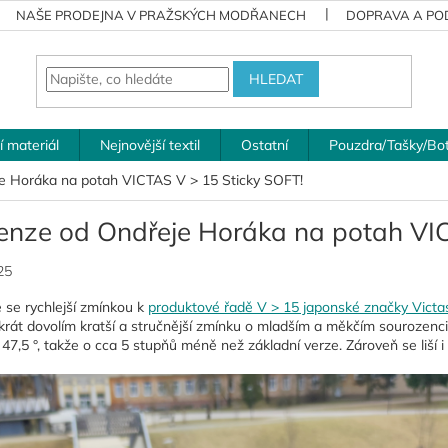
NAŠE PRODEJNA V PRAŽSKÝCH MODŘANECH
DOPRAVA A POD
HLEDAT
í materiál
Nejnovější textil
Ostatní
Pouzdra/Tašky/Bo
e Horáka na potah VICTAS V > 15 Sticky SOFT!
enze od Ondřeje Horáka na potah VIC
25
 se rychlejší zmínkou k
produktové řadě V > 15 japonské značky Victa
okrát dovolím kratší a stručnější zmínku o mladším a měkčím sourozenc
 47,5 °, takže o cca 5 stupňů méně než základní verze. Zároveň se liší i