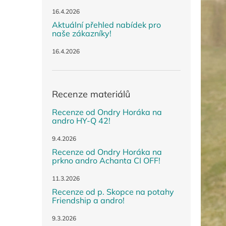
n
e
16.4.2026
l
Aktuální přehled nabídek pro
naše zákazníky!
16.4.2026
Recenze materiálů
Recenze od Ondry Horáka na
andro HY-Q 42!
9.4.2026
Recenze od Ondry Horáka na
prkno andro Achanta CI OFF!
11.3.2026
Recenze od p. Skopce na potahy
Friendship a andro!
9.3.2026