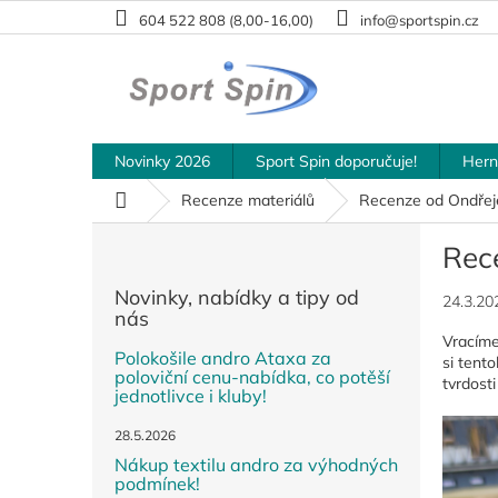
Přejít
604 522 808 (8,00-16,00)
info@sportspin.cz
na
obsah
Novinky 2026
Sport Spin doporučuje!
Hern
Domů
Recenze materiálů
Recenze od Ondřej
P
Rec
o
s
Novinky, nabídky a tipy od
24.3.20
t
nás
r
Vracíme
a
Polokošile andro Ataxa za
si tent
poloviční cenu-nabídka, co potěší
n
tvrdosti
jednotlivce i kluby!
n
í
28.5.2026
p
Nákup textilu andro za výhodných
a
podmínek!