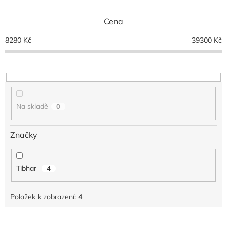
e
n
Cena
í
p
8280
Kč
39300
Kč
r
o
d
u
k
t
Na skladě
0
ů
Značky
Tibhar
4
Položek k zobrazení:
4
V