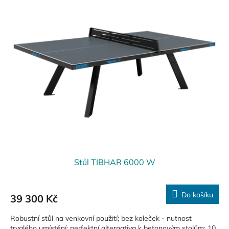
ý
p
i
s
p
r
o
d
u
k
t
ů
Stůl TIBHAR 6000 W
Do košíku
39 300 Kč
Robustní stůl na venkovní použití; bez koleček - nutnost
trvalého umístění; perfektní alternativa k betonovým stolům; 10