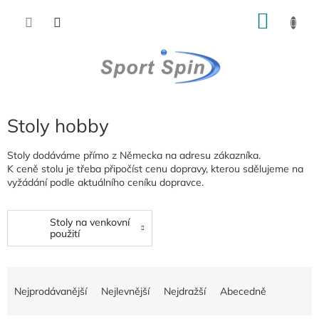
Přejít
NÁKU
na
obsah
KOŠÍK
Stoly hobby
Stoly dodáváme přímo z Německa na adresu zákazníka.
K ceně stolu je třeba připočíst cenu dopravy, kterou sdělujeme na
vyžádání podle aktuálního ceníku dopravce.
Stoly na venkovní
použití
Ř
a
Nejprodávanější
Nejlevnější
Nejdražší
Abecedně
z