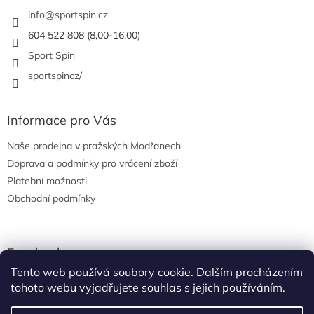
t
í
í
info
@
sportspin.cz
p
r
604 522 808 (8,00-16,00)
v
Sport Spin
k
y
sportspincz/
v
ý
p
Informace pro Vás
i
s
Naše prodejna v pražských Modřanech
u
Doprava a podmínky pro vrácení zboží
Platební možnosti
Obchodní podmínky
Facebook
Tento web používá soubory cookie. Dalším procházením
tohoto webu vyjadřujete souhlas s jejich používáním.