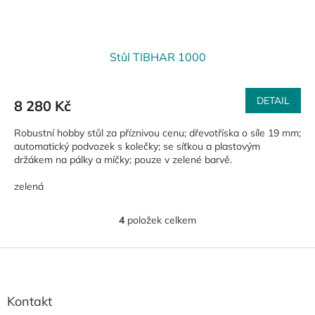
Stůl TIBHAR 1000
DETAIL
8 280 Kč
Robustní hobby stůl za příznivou cenu; dřevotříska o síle 19 mm;
automatický podvozek s kolečky; se síťkou a plastovým
držákem na pálky a míčky; pouze v zelené barvě.
zelená
4
položek celkem
O
v
l
Z
á
á
d
p
a
a
Kontakt
c