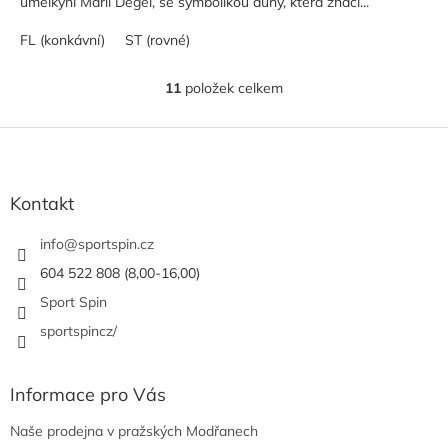
umělkyní Marií Degel, se symbolikou duhy, která značí...
FL (konkávní)
ST (rovné)
11
položek celkem
O
v
l
Z
á
á
d
p
a
a
Kontakt
c
t
í
í
info
@
sportspin.cz
p
r
604 522 808 (8,00-16,00)
v
Sport Spin
k
y
sportspincz/
v
ý
p
Informace pro Vás
i
s
Naše prodejna v pražských Modřanech
u