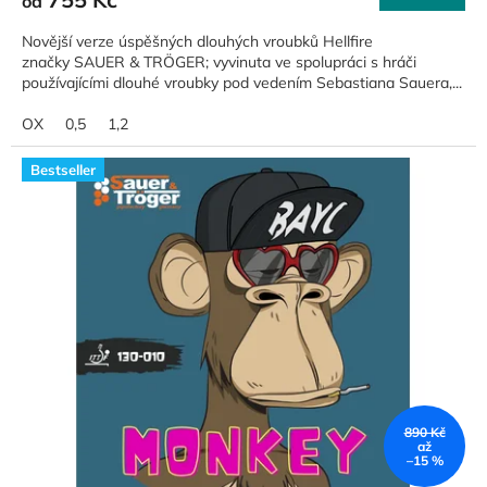
od
Novější verze úspěšných dlouhých vroubků Hellfire
značky SAUER & TRÖGER; vyvinuta ve spolupráci s hráči
používajícími dlouhé vroubky pod vedením Sebastiana Sauera,...
OX
0,5
1,2
Bestseller
890 Kč
až
–15 %