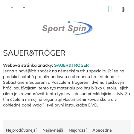
Přejít
NÁKU
na
obsah
KOŠÍK
SAUER&TRÖGER
Webová stránka značky:
SAUER&TRÖGER
Jedna z novějších značek na německém trhu specializující se na
produkci potahů pro allroundovou a obrannou hru. Vedena je
Sebastianem Sauerem a Pascalem Trögerem, dvěma špičkovými
hráči používajícími tento typ materiálu pro hru blízko u stolu. Jejich
cílem je zrovnoprávnit tento typ hry s dosud převládajícími styly. Za
tím účelem mimojiné organizují vlastní tréninkovou školu a v
dohledné době vydají i své první instruktážní DVD.
Ř
a
Nejprodávanější
Nejlevnější
Nejdražší
Abecedně