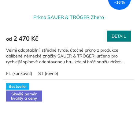
–16 %
Prkno SAUER & TRÖGER Zhero
DETAIL
2 470 Kč
od
Velmi adaptabilní, středně tvrdé, útočné prkno z produkce
oblíbené německé značky SAUER & TRÖGER; určeno pro
rychlejší spinově orientovanou hru, kde si hráč snaží udržet...
FL (konkávní)
ST (rovné)
Bestseller
Skvělý poměr
kvality a ceny