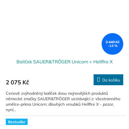
2 440 Kč
–14 %
Balíček SAUER&TRÖGER Unicorn + Hellfire X
Do košíku
2 075 Kč
Cenově zvýhodněný balíček dvou nejnovějších produktů
německé značky SAUER&TRÖGER sestávající z: všestranného
umělce-prkna Unicorn; dlouhých vroubků Hellfire X - pozor,
nyní...
Bestseller