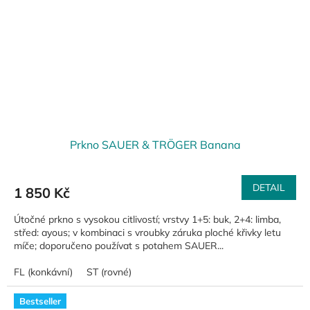
Prkno SAUER & TRÖGER Banana
DETAIL
1 850 Kč
Útočné prkno s vysokou citlivostí; vrstvy 1+5: buk, 2+4: limba,
střed: ayous; v kombinaci s vroubky záruka ploché křivky letu
míče; doporučeno používat s potahem SAUER...
FL (konkávní)
ST (rovné)
Bestseller