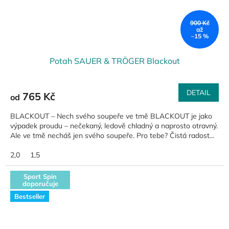
900 Kč
až
–15 %
Potah SAUER & TRÖGER Blackout
DETAIL
765 Kč
od
BLACKOUT – Nech svého soupeře ve tmě BLACKOUT je jako
výpadek proudu – nečekaný, ledově chladný a naprosto otravný.
Ale ve tmě necháš jen svého soupeře. Pro tebe? Čistá radost...
2,0
1,5
Sport Spin
doporučuje
Bestseller