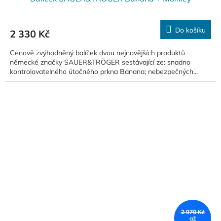
Do košíku
2 330 Kč
Cenově zvýhodněný balíček dvou nejnovějších produktů
německé značky SAUER&TRÖGER sestávající ze: snadno
kontrolovatelného útočného prkna Banana; nebezpečných...
2 970 Kč
až