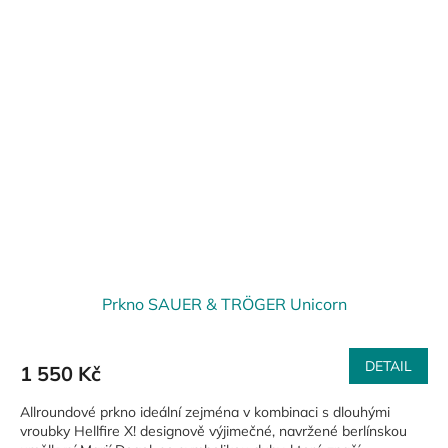
Prkno SAUER & TRÖGER Unicorn
DETAIL
1 550 Kč
Allroundové prkno ideální zejména v kombinaci s dlouhými
vroubky Hellfire X! designově výjimečné, navržené berlínskou