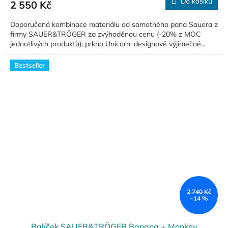
Do košíku
2 550 Kč
Doporučená kombinace materiálu od samotného pana Sauera z
firmy SAUER&TRÖGER za zvýhoděnou cenu (-20% z MOC
jednotlivých produktů); prkno Unicorn: designově výjimečné...
Bestseller
2 740 Kč
–14 %
Balíček SAUER&TRÖGER Banana + Monkey