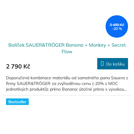
3 490 Kč
–20 %
Balíček SAUER&TRÖGER Banana + Monkey + Secret
Flow
Do košíku
2 790 Kč
Doporučená kombinace materiálu od samotného pana Sauera z
firmy SAUER&TRÖGER za zvýhoděnou cenu (-20% z MOC
jednotlivých produktů); prkno Banana: útočné prkno s vysokou...
Bestseller