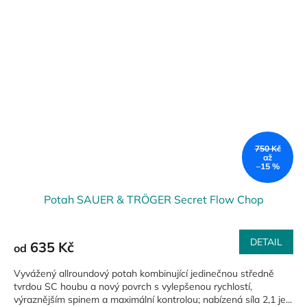
750 Kč
až
–15 %
Potah SAUER & TRÖGER Secret Flow Chop
DETAIL
635 Kč
od
Vyvážený allroundový potah kombinující jedinečnou středně
tvrdou SC houbu a nový povrch s vylepšenou rychlostí,
výraznějším spinem a maximální kontrolou; nabízená síla 2,1 je...