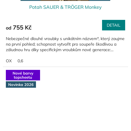
Potah SAUER & TRÖGER Monkey
DETAIL
755 Kč
od
Nebezpečné dlouhé vroubky s unikátním názvem*, který zaujme
na první pohled; schopnost vytvořit pro soupeře škodlivou a
záludnou hru díky specifickým vroubkům nové generace:...
OX
0,6
Nové barvy
topsheetu
Novinka 2026