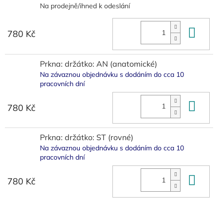
Na prodejně/ihned k odeslání
Do 
780 Kč
Prkna: držátko: AN (anatomické)
Na závaznou objednávku s dodáním do cca 10
pracovních dní
Do 
780 Kč
Prkna: držátko: ST (rovné)
Na závaznou objednávku s dodáním do cca 10
pracovních dní
Do 
780 Kč