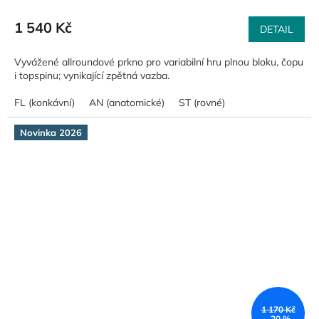
1 540 Kč
DETAIL
Vyvážené allroundové prkno pro variabilní hru plnou bloku, čopu
i topspinu; vynikající zpětná vazba.
FL (konkávní)
AN (anatomické)
ST (rovné)
Novinka 2026
1 170 Kč
–20 %