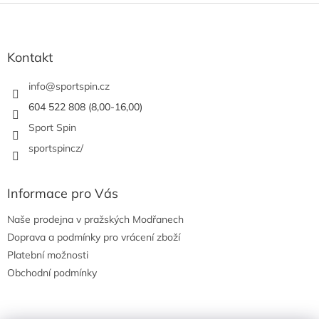
Z
á
p
a
Kontakt
t
í
info
@
sportspin.cz
604 522 808 (8,00-16,00)
Sport Spin
sportspincz/
Informace pro Vás
Naše prodejna v pražských Modřanech
Doprava a podmínky pro vrácení zboží
Platební možnosti
Obchodní podmínky