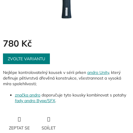
780 Kč
Měrná
cena:
ZVOLTE VARIANTU
Nejlépe kontrolovatelný kousek v sérii prken
andro Unity
, který
definuje pětivrstvá dřevěná konstrukce, všestrannost a vysoká
míra spolehlivosti;
značka andro
doporučuje tyto kousky kombinovat s potahy
řady andro Bype/SFX
.
ZEPTAT SE
SDÍLET