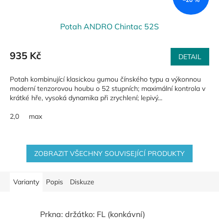
Potah ANDRO Chintac 52S
935 Kč
DETAIL
Potah kombinující klasickou gumou čínského typu a výkonnou
moderní tenzorovou houbu o 52 stupních; maximální kontrola v
krátké hře, vysoká dynamika při zrychlení; lepivý...
2,0
max
ZOBRAZIT VŠECHNY SOUVISEJÍCÍ PRODUKTY
Varianty
Popis
Diskuze
Prkna: držátko: FL (konkávní)