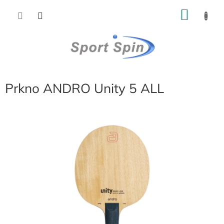
Přejít
NÁKU
na
obsah
KOŠÍK
Prkno ANDRO Unity 5 ALL