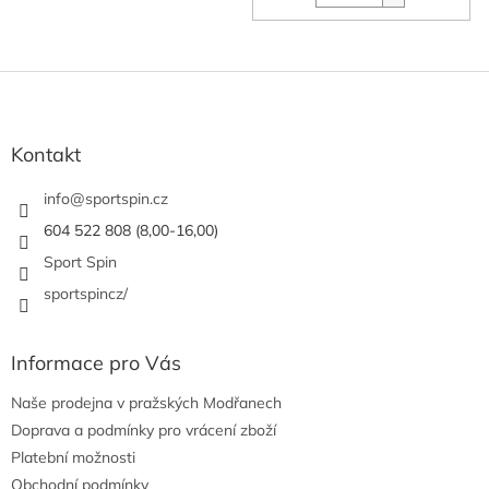
Z
á
p
a
Kontakt
t
í
info
@
sportspin.cz
604 522 808 (8,00-16,00)
Sport Spin
sportspincz/
Informace pro Vás
Naše prodejna v pražských Modřanech
Doprava a podmínky pro vrácení zboží
Platební možnosti
Obchodní podmínky