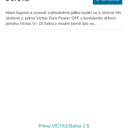
Námi lepená a cenově zvýhodněná pálka hodící se k útočné hře
složená z: prkna Victas Euro Power OFF v konkávním držení;
potahu Victas V> 15 Extra v modré barvě (lze se...
Prkno VICTAS Balsa 2.5