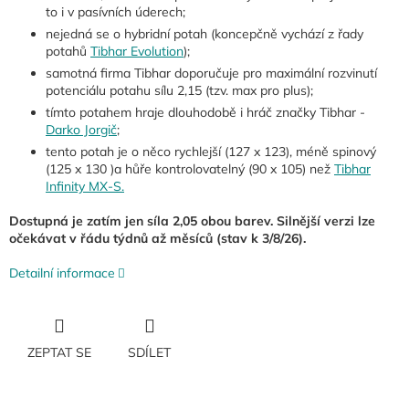
to i v pasívních úderech;
nejedná se o hybridní potah (koncepčně vychází z řady
potahů
Tibhar Evolution
);
samotná firma Tibhar doporučuje pro maximální rozvinutí
potenciálu potahu sílu 2,15 (tzv. max pro plus);
tímto potahem hraje dlouhodobě i hráč značky Tibhar -
Darko Jorgič
;
tento potah je o něco rychlejší (127 x 123), méně spinový
(125 x 130 )a hůře kontrolovatelný (90 x 105) než
Tibhar
Infinity MX-S.
Dostupná je zatím jen síla 2,05 obou barev. Silnější verzi lze
očekávat v řádu týdnů až měsíců (stav k 3/8/26).
Detailní informace
ZEPTAT SE
SDÍLET