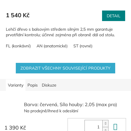
1 540 Kč
DETAIL
Lehčí dřevo s balsovým středem silným 2,5 mm garantuje
prvotřídní kontrolu; účinné zejména při obraně dál od stolu.
FL (konkávní)
AN (anatomické)
ST (rovné)
ZOBRAZIT VŠECHNY SOUVISEJÍCÍ PRODUKTY
Varianty
Popis
Diskuze
Barva: červená, Síla houby: 2,05 (max pro)
Na prodejně/ihned k odeslání
Do 
1 390 Kč