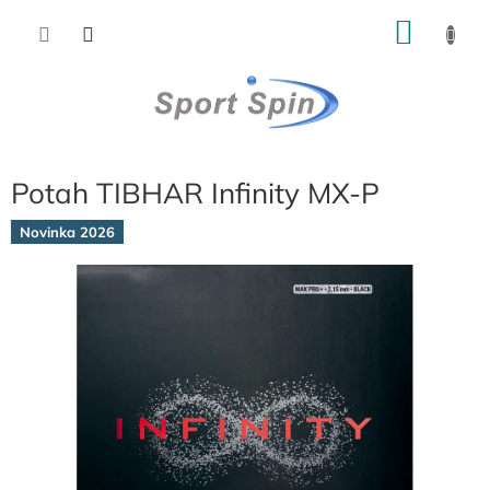
Přejít
NÁKU
na
obsah
KOŠÍK
Potah TIBHAR Infinity MX-P
Novinka 2026