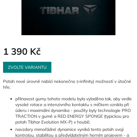
1 390 Kč
Měrná
cena:
ZVOLTE VARIANTU
Potah nové úrovně nabízí nekonečno (=infinity) možností v útočné
hře;
přilnavost gumy tohoto modelu byla vyladěna tak, aby vedle
vysoké rotace a intenzivního kontaktu s míčkem vznikla při
úderu i maximální dynamika - použity byly technologie PRO
TRACTION v gumě a RED ENERGY SPONGE (typickou pro
potah Tibhar Evolution MX-P) v houbě;
navzdory mimořádné dynamice vyniká tento potah svoji
kontrolou, stabilitou a předvídatelným herním projevem - a