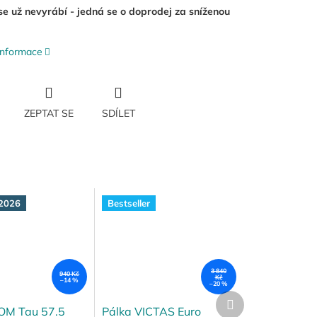
 se už nevyrábí - jedná se o doprodej za sníženou
 informace
ZEPTAT SE
SDÍLET
2026
Bestseller
3 840
940 Kč
Kč
–14 %
–20 %
Další
produkt
IOM Tau 57.5
Pálka VICTAS Euro