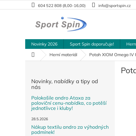
Přejít
604 522 808 (8,00-16,00)
info@sportspin.cz
na
obsah
Novinky 2026
Sport Spin doporučuje!
Hern
Domů
Herní materiál
Potah XIOM Omega IV
P
Pot
o
s
Novinky, nabídky a tipy od
t
nás
r
a
Polokošile andro Ataxa za
poloviční cenu-nabídka, co potěší
n
jednotlivce i kluby!
n
í
28.5.2026
p
Nákup textilu andro za výhodných
a
podmínek!