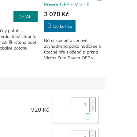
Power OFF + V > 15
Extra BLUE/Limber
3 070 Kč
DETAIL
Do košíku
očný potah s
vrdosti 57 stupnů;
Námi lepená a cenově
znak 暴 (čteno bao)
zvýhodněná pálka hodící se k
 obálce potahu
útočné hře složená z: prkna
krutý a nelítostný
Victas Euro Power OFF v
í divu, tento potah
konkávním držení; potahu
Victas V> 15 Extra v modré
barvě (lze se...
920 Kč
Do košíku