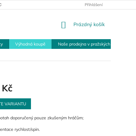
MÍNKY PRO VRÁCENÍ ZBOŽÍ
PLATEBNÍ MOŽNOSTI
Přihlášení
OBCHOD
NÁKUPNÍ
Prázdný košík
KOŠÍK
ty
Výhodná koupě
Naše prodejna v pražských Modřanech
 Kč
TE VARIANTU
potah doporučený pouze zkušeným hráčům;
ientace rychlost/spin.