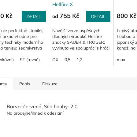
Hellfire X
70 Kč
755 Kč
800 Kč
od
DETAIL
DETAIL
 ale perfektně stabilní,
Novější verze úspěšných
Lepivý út
é prkno vhodné pro
dlouhých vroubků Hellfire
houbou o t
ny techniky moderního
značky SAUER & TRÖGER;
japonský 
ho tenisu; sedmivrstvá
vyvinuta ve spolupráci s hráči
kandži na
řevěná konstrukce.
používajícími dlouhé vroubky
vyjadřuje 
nkávní)
ST (rovné)
pod vedením Sebastiana
OX
0,5
1,2
útok - nen
max
Sauera,...
je...
anty
Popis
Diskuze
Barva: červená, Síla houby: 2,0
Na prodejně/ihned k odeslání