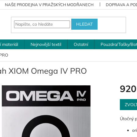
NAŠE PRODEJNA V PRAŽSKÝCH MODŘANECH
DOPRAVA A POD
HLEDAT
í materiál
Nejnovější textil
Ostatní
Pouzdra/Tašky/Bo
 PRO
ah XIOM Omega IV PRO
920
Měrná
cena:
ZVOL
Útočný 
or