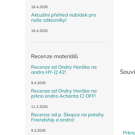
n
e
16.4.2026
l
Aktuální přehled nabídek pro
naše zákazníky!
16.4.2026
Recenze materiálů
Recenze od Ondry Horáka na
Souvi
andro HY-Q 42!
9.4.2026
Recenze od Ondry Horáka na
prkno andro Achanta CI OFF!
11.3.2026
Recenze od p. Skopce na potahy
Friendship a andro!
9.3.2026
Prkn