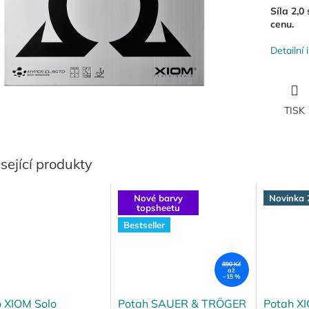
Síla 2,0
cenu.
Detailní
TISK
sející produkty
Nové barvy
Novinka 
topsheetu
Bestseller
890 Kč
až
–15 %
o XIOM Solo
Potah SAUER & TRÖGER
Potah X