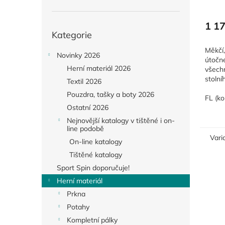
1 1
Přeskočit
Kategorie
kategorie
Měkčí,
Novinky 2026
útočn
Herní materiál 2026
všech
stolní
Textil 2026
celod
Pouzdra, tašky a boty 2026
FL (ko
Ostatní 2026
Nejnovější katalogy v tištěné i on-
line podobě
Vari
On-line katalogy
Tištěné katalogy
Sport Spin doporučuje!
Herní materiál
Prkna
Potahy
Kompletní pálky