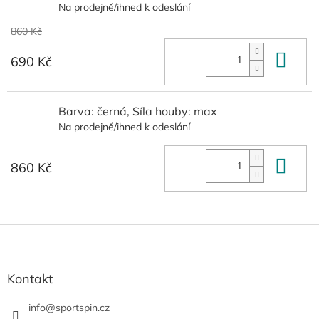
Na prodejně/ihned k odeslání
860 Kč
Do 
690 Kč
Barva: černá, Síla houby: max
Na prodejně/ihned k odeslání
Do 
860 Kč
Z
á
p
a
Kontakt
t
í
info
@
sportspin.cz