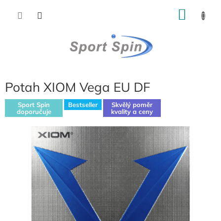
Přejít
NÁKU
na
obsah
KOŠÍK
Potah XIOM Vega EU DF
Sport Spin
Bestseller
Skvělý poměr
doporučuje
kvality a ceny