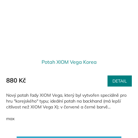
Potah XIOM Vega Korea
880 Kč
DETAIL
Nový potah řady XIOM Vega, který byl vytvořen speciálně pro
hru "korejského" typu; ideální potah na backhand (má lepší
citlivost než XIOM Vega X); v červené a černé barvě...
max