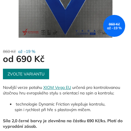
860 Kč
až –19 %
860 Kč
až –19 %
od
690 Kč
Měrná
cena:
ZVOLTE VARIANTU
Novější verze potahu
XIOM Vega EU
určená pro kontrolovanou
útočnou hru evropského stylu s orientací na spin a kontrolu;
technologie Dynamic Friction vylepšuje kontrolu,
spin i rychlost při hře s plastovým míčem.
Síla 2,0 černé barvy je zlevněna na částku 690 Kč/ks. Platí do
vyprodání zásob.