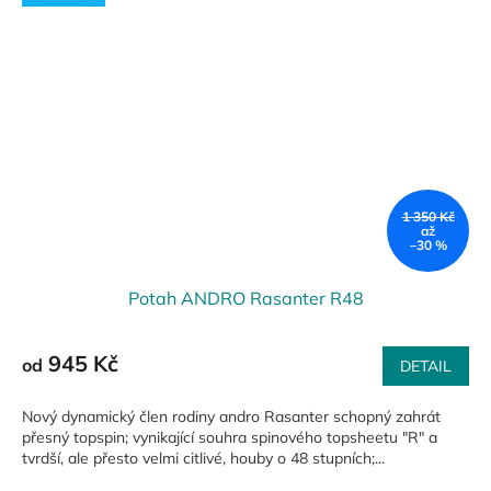
1 350 Kč
až
–30 %
Potah ANDRO Rasanter R48
945 Kč
od
DETAIL
Nový dynamický člen rodiny andro Rasanter schopný zahrát
přesný topspin; vynikající souhra spinového topsheetu "R" a
tvrdší, ale přesto velmi citlivé, houby o 48 stupních;...