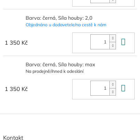
Barva: černá, Síla houby: 2,0
Objednáno u dodavetele/na cestě k nám
Do 
1 350 Kč
Barva: černá, Síla houby: max
Na prodejně/ihned k odeslání
Do 
1 350 Kč
Z
á
p
a
Kontakt