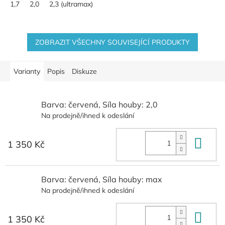
1,7
2,0
2,3 (ultramax)
ZOBRAZIT VŠECHNY SOUVISEJÍCÍ PRODUKTY
Varianty
Popis
Diskuze
Barva: červená, Síla houby: 2,0
Na prodejně/ihned k odeslání
Do 
1 350 Kč
Barva: červená, Síla houby: max
Na prodejně/ihned k odeslání
Do 
1 350 Kč