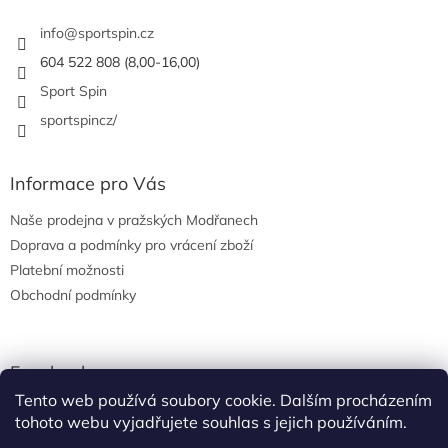
t
í
info
@
sportspin.cz
604 522 808 (8,00-16,00)
Sport Spin
sportspincz/
Informace pro Vás
Naše prodejna v pražských Modřanech
Doprava a podmínky pro vrácení zboží
Platební možnosti
Obchodní podmínky
Facebook
Tento web používá soubory cookie. Dalším procházením
tohoto webu vyjadřujete souhlas s jejich používáním.