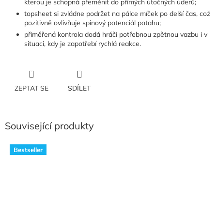
kterou je schopná přeměnit do přímých útočných úderů;
topsheet si zvládne podržet na pálce míček po delší čas, což
pozitivně ovlivňuje spinový potenciál potahu;
přiměřená kontrola dodá hráči potřebnou zpětnou vazbu i v
situaci, kdy je zapotřebí rychlá reakce.
ZEPTAT SE
SDÍLET
Související produkty
Bestseller