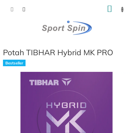
Přejít
NÁKU
na
obsah
KOŠÍK
Potah TIBHAR Hybrid MK PRO
Bestseller