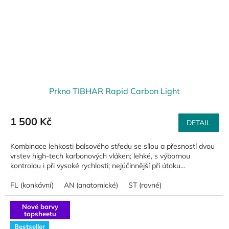
Prkno TIBHAR Rapid Carbon Light
1 500 Kč
DETAIL
Kombinace lehkosti balsového středu se sílou a přesností dvou
vrstev high-tech karbonových vláken; lehké, s výbornou
kontrolou i při vysoké rychlosti; nejúčinnější při útoku...
FL (konkávní)
AN (anatomické)
ST (rovné)
Nové barvy
topsheetu
Bestseller