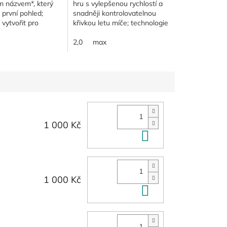
m názvem*, který
hru s vylepšenou rychlostí a
první pohled;
snadněji kontrolovatelnou
vytvořit pro
křivkou letu míče; technologie
kodlivou a záludnou
POP (Performance on Point)
pecifickým
vyvažuje a zlepšuje vztah
2,0
max
nové generace:...
mezi...
1 000 Kč
Do košíku
1 000 Kč
Do košíku