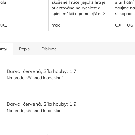
álu
zkušené hráče, jejichž hra je
s unikátní
orientována na rychlost a
zaujme na 
spin; měkčí a pomalejší než
schopnost 
XIOM Omega V Asia DF;
soupeře š
XXL
technologie Dynamic Friction
max
hru díky s
OX
0,6
vylepšuje...
vroubkům 
anty
Popis
Diskuze
Barva: červená, Síla houby: 1,7
Na prodejně/ihned k odeslání
Barva: červená, Síla houby: 1,9
Na prodejně/ihned k odeslání