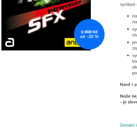
rychlost 
na
na
vy
1 000 Kč
st
až –20 %
pr
za
vy
kt
al
po
Nově i z
Naše nej
- je zle
Detailní