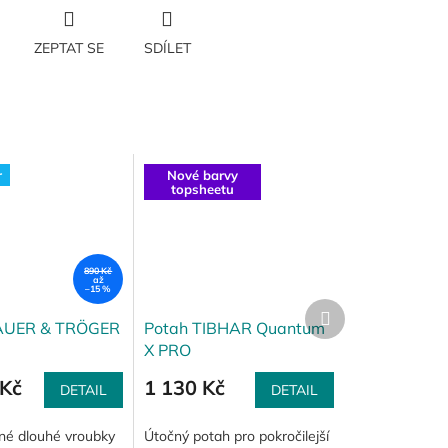
ZEPTAT SE
SDÍLET
r
Nové barvy
topsheetu
890 Kč
až
–15 %
Další
produkt
AUER & TRÖGER
Potah TIBHAR Quantum
X PRO
Kč
1 130 Kč
DETAIL
DETAIL
é dlouhé vroubky
Útočný potah pro pokročilejší