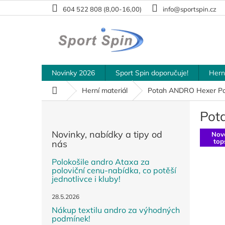
Přejít
604 522 808 (8,00-16,00)
info@sportspin.cz
na
obsah
Novinky 2026
Sport Spin doporučuje!
Hern
Domů
Herní materiál
Potah ANDRO Hexer Po
P
Pot
o
s
Novinky, nabídky a tipy od
Nov
t
top
nás
r
a
Polokošile andro Ataxa za
poloviční cenu-nabídka, co potěší
n
jednotlivce i kluby!
n
í
28.5.2026
p
Nákup textilu andro za výhodných
a
podmínek!