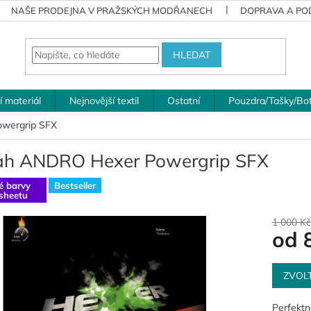
NAŠE PRODEJNA V PRAŽSKÝCH MODŘANECH
DOPRAVA A POD
HLEDAT
í materiál
Nejnovější textil
Ostatní
Pouzdra/Tašky/Bo
wergrip SFX
ah ANDRO Hexer Powergrip SFX
é barvy
Bestseller
sheetu
1 000 Kč
od
Měrná
cena:
ZVOL
Perfektn