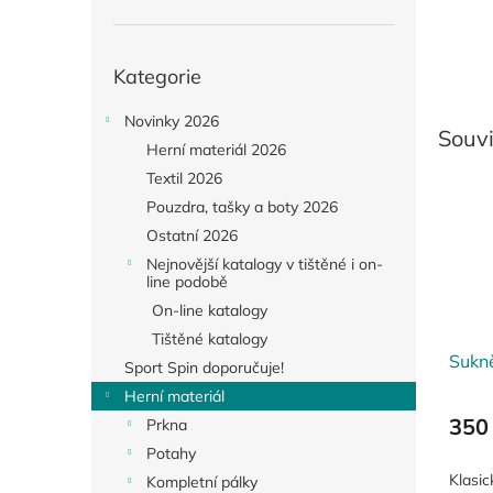
Přeskočit
Kategorie
kategorie
Novinky 2026
Souvi
Herní materiál 2026
Textil 2026
Pouzdra, tašky a boty 2026
Ostatní 2026
Nejnovější katalogy v tištěné i on-
line podobě
On-line katalogy
Tištěné katalogy
Sukn
Sport Spin doporučuje!
Herní materiál
350
Prkna
Potahy
Klasic
Kompletní pálky