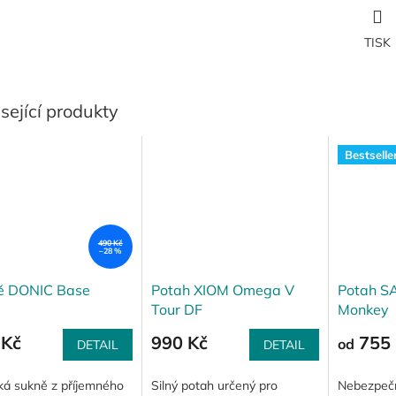
TISK
sející produkty
Bestselle
490 Kč
–28 %
ě DONIC Base
Potah XIOM Omega V
Potah S
Tour DF
Monkey
 Kč
990 Kč
755 
od
DETAIL
DETAIL
ká sukně z příjemného
Silný potah určený pro
Nebezpečn