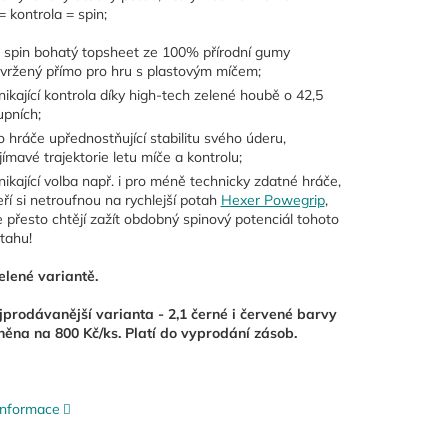
= kontrola = spin;
 spin bohatý topsheet ze 100% přírodní gumy
vržený přímo pro hru s plastovým míčem;
nikající kontrola díky high-tech zelené houbě o 42,5
upních;
o hráče upřednostňující stabilitu svého úderu,
jímavé trajektorie letu míče a kontrolu;
nikající volba např. i pro méně technicky zdatné hráče,
eří si netroufnou na rychlejší potah
Hexer Powegrip
,
e přesto chtějí zažít obdobný spinový potenciál tohoto
tahu!
elené variantě.
prodávanější varianta - 2,1 černé i červené barvy
vněna na 800 Kč/ks. Platí do vyprodání zásob.
 informace