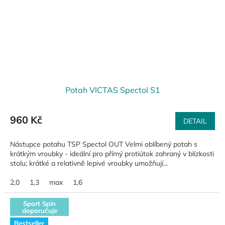
Potah VICTAS Spectol S1
960 Kč
DETAIL
Nástupce potahu TSP Spectol OUT Velmi oblíbený potah s
krátkým vroubky - ideální pro přímý protiútok zahraný v blízkosti
stolu; krátké a relativně lepivé vroubky umožňují...
2,0
1,3
max
1,6
Sport Spin
doporučuje
Bestseller