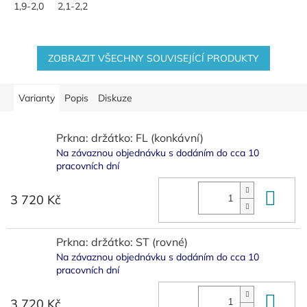
1,9-2,0
2,1-2,2
ZOBRAZIT VŠECHNY SOUVISEJÍCÍ PRODUKTY
Varianty
Popis
Diskuze
Prkna: držátko: FL (konkávní)
Na závaznou objednávku s dodáním do cca 10
pracovních dní
Do 
3 720 Kč
Prkna: držátko: ST (rovné)
Na závaznou objednávku s dodáním do cca 10
pracovních dní
Do 
3 720 Kč