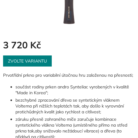
3 720 Kč
Měrná
cena:
ZVOLTE VARIANTU
Prvotřídní prkno pro variabilní útočnou hru založenou na přesnosti;
součást rodiny prken andro Synteliac vyrobených v kvalitě
"Made in Korea";
bezchybné zpracování dřeva se syntetickým vláknem
Voltema při nižších teplotách tak, aby došlo k vyrovnání
protichůdných kvalit jako rychlost a citlivost;
záruku přesně zahraného míče zaručuje kombinace
syntetického vlákna Voltema (umístěného přímo na střed
prkna tak,aby snižovalo nežádoucí vibrace) a dřeva (to
přidává na citlivosti);