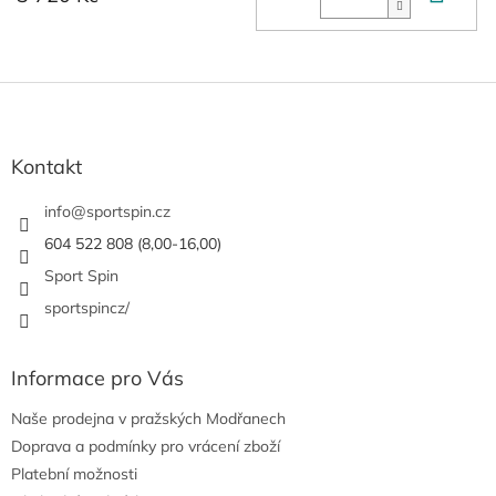
Z
á
p
a
Kontakt
t
í
info
@
sportspin.cz
604 522 808 (8,00-16,00)
Sport Spin
sportspincz/
Informace pro Vás
Naše prodejna v pražských Modřanech
Doprava a podmínky pro vrácení zboží
Platební možnosti