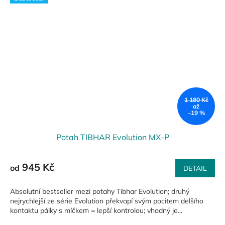
1 180 Kč
až
–19 %
Potah TIBHAR Evolution MX-P
945 Kč
od
DETAIL
Absolutní bestseller mezi potahy Tibhar Evolution; druhý
nejrychlejší ze série Evolution překvapí svým pocitem delšího
kontaktu pálky s míčkem = lepší kontrolou; vhodný je...