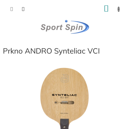
Přejít
NÁKU
na
obsah
KOŠÍK
Prkno ANDRO Synteliac VCI