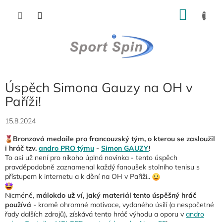
Přejít
NÁKU
na
obsah
KOŠÍK
Úspěch Simona Gauzy na OH v
Paříži!
15.8.2024
Bronzová medaile pro francouzský tým, o kterou se zasloužil
i hráč tzv.
andro PRO týmu
-
Simon GAUZY
!
To asi už není pro nikoho úplná novinka - tento úspěch
pravděpodobně zaznamenal každý fanoušek stolního tenisu s
přístupem k internetu a k dění na OH v Pařiži..
Nicméně,
málokdo už ví, jaký materiál tento úspěšný hráč
používá
- kromě ohromné motivace, vydaného úsilí (a nespočetné
řady dalších zdrojů), získává tento hráč výhodu a oporu v
andro