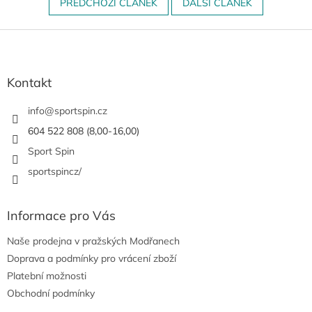
PŘEDCHOZÍ ČLÁNEK
DALŠÍ ČLÁNEK
Z
á
p
a
Kontakt
t
í
info
@
sportspin.cz
604 522 808 (8,00-16,00)
Sport Spin
sportspincz/
Informace pro Vás
Naše prodejna v pražských Modřanech
Doprava a podmínky pro vrácení zboží
Platební možnosti
Obchodní podmínky