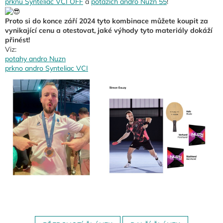
prknu Synteliac VCI OFF
a
potazích andro Nuzn 55
!
Proto si do konce září 2024 tyto kombinace můžete koupit za
vynikající cenu a otestovat, jaké výhody tyto materiály dokáží
přinést!
Viz:
potahy andro Nuzn
prkno andro Synteliac VCI