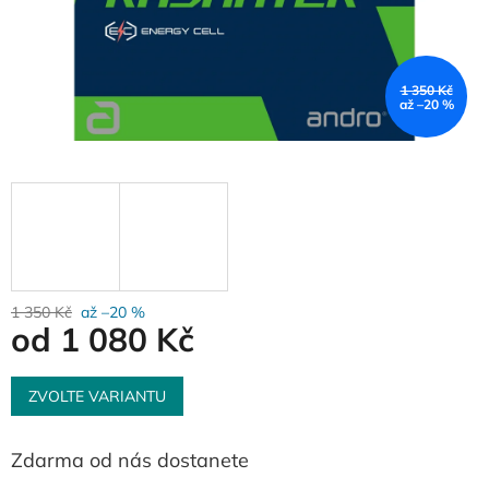
1 350 Kč
až –20 %
1 350 Kč
až –20 %
od
1 080 Kč
Měrná
cena:
ZVOLTE VARIANTU
Zdarma od nás dostanete