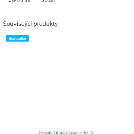
ZEPTAT SE
SDÍLET
Související produkty
Bestseller
Potah XIOM Omega IV EU