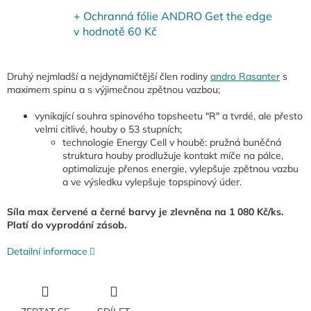
+ Ochranná fólie ANDRO Get the edge
v hodnotě 60 Kč
Druhý nejmladší a nejdynamičtější člen rodiny
andro Rasanter
s
maximem spinu a s výjimečnou zpětnou vazbou;
vynikající souhra spinového topsheetu "R" a tvrdé, ale přesto
velmi citlivé, houby o 53 stupních;
technologie Energy Cell v houbě: pružná buněčná
struktura houby prodlužuje kontakt míče na pálce,
optimalizuje přenos energie, vylepšuje zpětnou vazbu
a ve výsledku vylepšuje topspinový úder.
Síla max červené a černé barvy je zlevněna na 1 080 Kč/ks.
Platí do vyprodání zásob.
Detailní informace