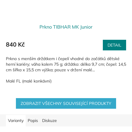
Prkno TIBHAR MK Junior
840 Kč
DETAIL
Prkno s menším držátkem i čepelí vhodné do začátků dětské
herní kariéry; váha kolem 75 g; držátko: délka 9,7 cm; čepel: 14,5
cm šířka x 15,5 cm výška; pouze v držení malé...
Malé FL (malé konkávní)
ZOBRAZIT VŠECHNY SOUVISEJÍCÍ PRODUKTY
Varianty
Popis
Diskuze