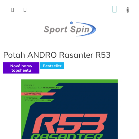
Přejít
NÁKU
na
obsah
KOŠÍK
Potah ANDRO Rasanter R53
Nové barvy
Bestseller
topsheetu