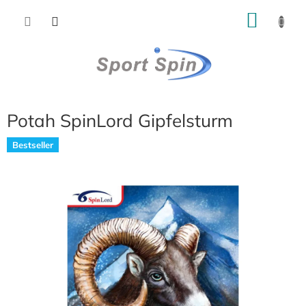
Přejít
NÁKU
na
obsah
KOŠÍK
Potah SpinLord Gipfelsturm
Bestseller