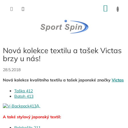
Přejít
NÁKU
na
obsah
KOŠÍK
Nová kolekce textilu a tašek Victas
brzy u nás!
28.5.2018
Nová kolekce kvalitního textilu a tašek japonské značky
Victas
Taška 412
Batoh 413
A
A také stylový japonský textil:
Polokošile 211