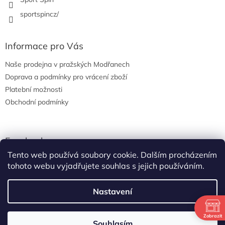
sportspincz/
Informace pro Vás
Naše prodejna v pražských Modřanech
Doprava a podmínky pro vrácení zboží
Platební možnosti
Obchodní podmínky
Facebook
Tento web používá soubory cookie. Dalším procházením
tohoto webu vyjadřujete souhlas s jejich používáním.
Nastavení
Vytvořil Shoptet
Zobrazit
Letní otevíračka: po-středa od osmi do dvou, čtvrtek-pátek od
Souhlasím
Copyright 2026
Sport Spin s.r.o.
. Všechna práva vyhrazena.