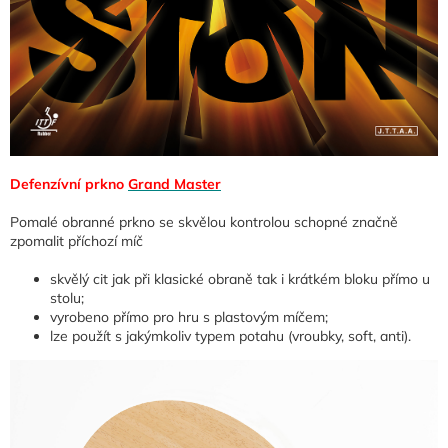
Defenzívní prkno
Grand Master
Pomalé obranné prkno se skvělou kontrolou schopné značně
zpomalit příchozí míč
skvělý cit jak při klasické obraně tak i krátkém bloku přímo u
stolu;
vyrobeno přímo pro hru s plastovým míčem;
lze použít s jakýmkoliv typem potahu (vroubky, soft, anti).