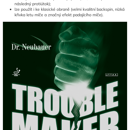
následný protiútok);
lze použít i ke klasické obraně (velmi kvalitní backspin, nízká
křivka letu míče a značný efekt padajícího míče).