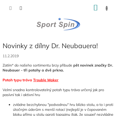
Přejít
NÁKU
na
obsah
KOŠÍK
Novinky z dílny Dr. Neubauera!
11.2.2019
Zatím* do našeho sortimentu brzy přibude
pět novinek značky Dr.
Neubauer - tři potahy a dvě prkna.
Potah typu tráva
Trouble Maker
Velmi snadno kontrolovatelný potah typu tráva určený jak pro
pasívní tak i aktivní hru
zvládne bezchybnou "podvodnou" hru blízko stolu, a to i proti
útočným úderům s menší rotací (nejlepší je v čopovaném
bloku přímo u stolu oproti topspinu (tak, že soupeř nezvládne