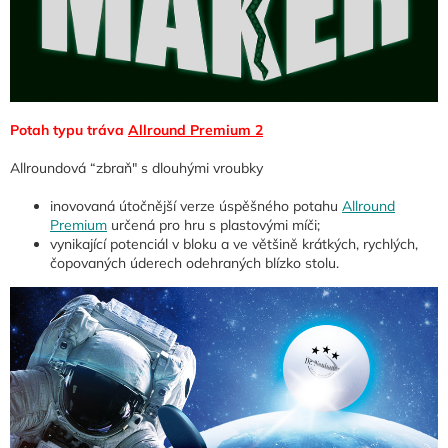
Potah typu tráva
Allround Premium 2
Allroundová “zbraň" s dlouhými vroubky
inovovaná útočnější verze úspěšného potahu
Allround
Premium
určená pro hru s plastovými míči;
vynikající potenciál v bloku a ve většině krátkých, rychlých,
čopovaných úderech odehraných blízko stolu.