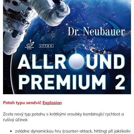
Potah typu sendvič
Explosion
Zcela nový typ potahu s krátkými vroubky kombinující rychlost a
rušivý účinek
zvládne dynamickou hru (counter-attack, hitting) při jakékoliv