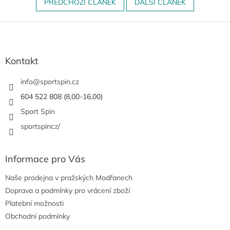
PŘEDCHOZÍ ČLÁNEK
DALŠÍ ČLÁNEK
Z
á
p
a
Kontakt
t
í
info
@
sportspin.cz
604 522 808 (8,00-16,00)
Sport Spin
sportspincz/
Informace pro Vás
Naše prodejna v pražských Modřanech
Doprava a podmínky pro vrácení zboží
Platební možnosti
Obchodní podmínky