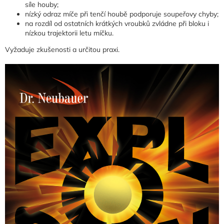
síle houby;
nízký odraz míče při tenčí houbě podporuje soupeřovy chyby;
na rozdíl od ostatních krátkých vroubků zvládne při bloku i
nízkou trajektorii letu míčku.
Vyžaduje zkušenosti a určitou praxi.