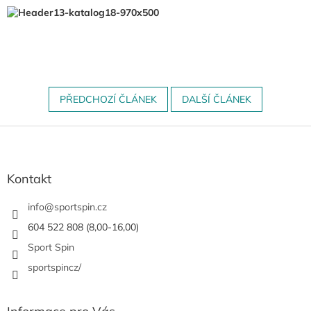
PŘEDCHOZÍ ČLÁNEK
DALŠÍ ČLÁNEK
Z
á
p
a
Kontakt
t
í
info
@
sportspin.cz
604 522 808 (8,00-16,00)
Sport Spin
sportspincz/