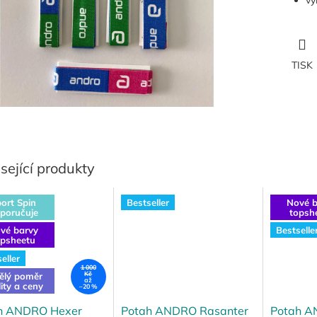
vý
TISK
sející produkty
ort Spin
Bestseller
Nové b
poručuje
topsh
vé barvy
Bestselle
opsheetu
eller
1 000
Kč
ělý poměr
až
lity a ceny
–20 %
h ANDRO Hexer
Potah ANDRO Rasanter
Potah A