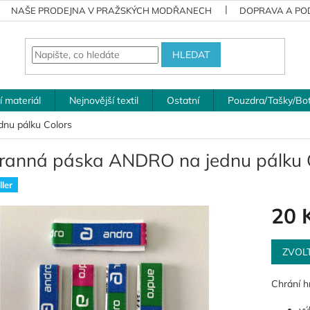
NAŠE PRODEJNA V PRAŽSKÝCH MODŘANECH
DOPRAVA A POD
HLEDAT
í materiál
Nejnovější textil
Ostatní
Pouzdra/Tašky/Bo
nu pálku Colors
ranná páska ANDRO na jednu pálku 
ler
20 
Měrná
cena:
ZVOL
Chrání h