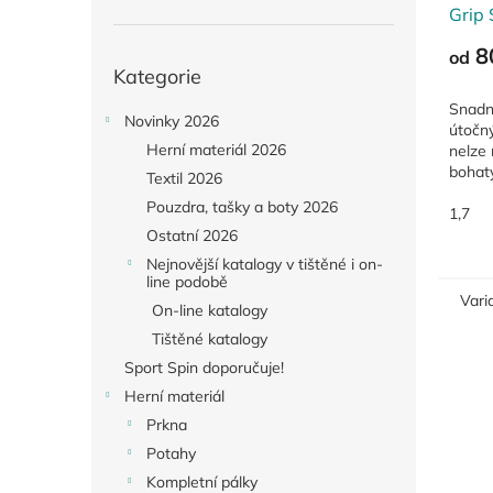
Grip
8
Přeskočit
od
Kategorie
kategorie
Snadn
Novinky 2026
útočn
Herní materiál 2026
nelze 
bohat
Textil 2026
příro
Pouzdra, tašky a boty 2026
pro h
1,7
maximá
Ostatní 2026
Nejnovější katalogy v tištěné i on-
line podobě
Vari
On-line katalogy
Tištěné katalogy
Sport Spin doporučuje!
Herní materiál
Prkna
Potahy
Kompletní pálky