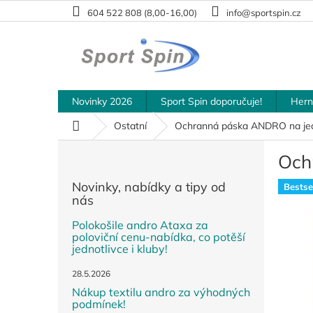
Přejít
604 522 808 (8,00-16,00)
info@sportspin.cz
na
obsah
Novinky 2026
Sport Spin doporučuje!
Hern
Domů
Ostatní
Ochranná páska ANDRO na jed
P
Och
o
s
Novinky, nabídky a tipy od
Bestsel
t
nás
r
a
Polokošile andro Ataxa za
poloviční cenu-nabídka, co potěší
n
jednotlivce i kluby!
n
í
28.5.2026
p
Nákup textilu andro za výhodných
a
podmínek!