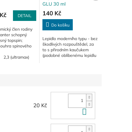
GLU 30 ml
140 Kč
Kč
DETAIL
Do košíku
mický člen rodiny
anter schopný
Lepidlo moderního typu - bez
sný topspin;
škodlivých rozpouštědel, za
 souhra spinového
to s přirodním kaučukem
"R" a tvrdší, ale
(podobné oblíbenému lepidlu
mi citlivé, houby o
2,3 (ultramax)
Tibhar Clue); jednoduchá
;...
manipulace při lepení,
schopnost oživit...
20 Kč
Do košíku