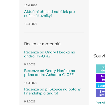
n
e
16.4.2026
l
Aktuální přehled nabídek pro
naše zákazníky!
16.4.2026
Recenze materiálů
Recenze od Ondry Horáka na
Souvi
andro HY-Q 42!
9.4.2026
Sp
Recenze od Ondry Horáka na
do
prkno andro Achanta CI OFF!
No
t
11.3.2026
Bests
Recenze od p. Skopce na potahy
Skv
Friendship a andro!
kva
9.3.2026
Pota