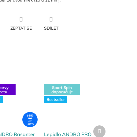
běr ze dvou šířek (10 a 12 mm).
ZEPTAT SE
SDÍLET
arvy
Sport Spin
eetu
doporučuje
r
Bestseller
1 350
Kč
až
–30 %
Další
produkt
NDRO Rasanter
Lepidlo ANDRO PRO