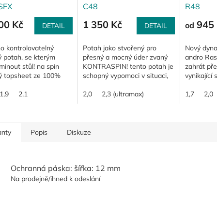
 SFX
C48
R48
00 Kč
1 350 Kč
945 
od
DETAIL
DETAIL
o kontrolovatelný
Potah jako stvořený pro
Nový dyna
ý potah, se kterým
přesný a mocný úder zvaný
andro Ras
minout stůl! na spin
KONTRASPIN! tento potah je
zahrát pře
ý topsheet ze 100%
schopný vypomoci v situaci,
vynikající
dní gumy navržený přímo
kdy chcete odvrátit spinový
topsheetu 
ru s plastovým míčem;
1,9
2,1
útok soupeře protiútokem
2,0
2,3 (ultramax)
přesto vel
1,7
2,0
lní kontrola...
tak, že po...
48 stupních
anty
Popis
Diskuze
Ochranná páska: šířka: 12 mm
Na prodejně/ihned k odeslání