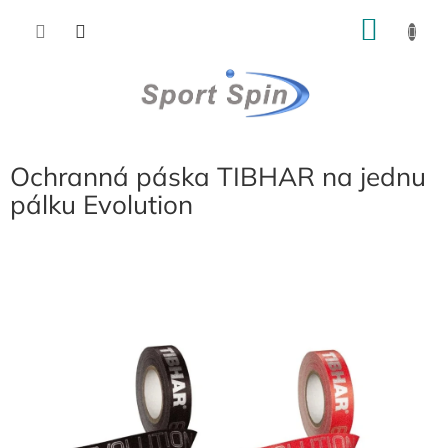
Přejít
NÁKU
na
obsah
KOŠÍK
Ochranná páska TIBHAR na jednu
pálku Evolution