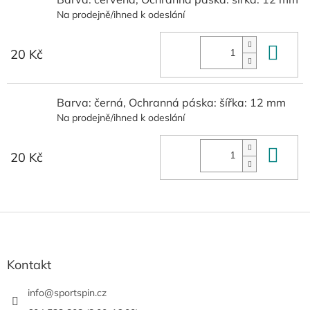
Na prodejně/ihned k odeslání
Do 
20 Kč
Barva: černá, Ochranná páska: šířka: 12 mm
Na prodejně/ihned k odeslání
Do 
20 Kč
Z
á
p
a
Kontakt
t
í
info
@
sportspin.cz