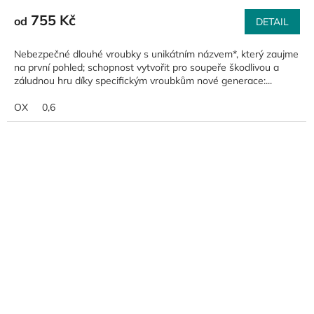
755 Kč
od
DETAIL
Nebezpečné dlouhé vroubky s unikátním názvem*, který zaujme
na první pohled; schopnost vytvořit pro soupeře škodlivou a
záludnou hru díky specifickým vroubkům nové generace:...
OX
0,6