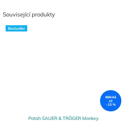
Související produkty
Bestseller
890 Kč
až
–15 %
Potah SAUER & TRÖGER Monkey