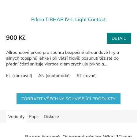
Prkno TIBHAR IV-L Light Contact
900 Kč
DETAIL
Allroundové prkno pro souhru bezpečné allroundové hry a
silných topspinů lehké i při větší hlavě; posunutí těžiště do
přední části snižuje vibrace a tím zrychluje prkno a...
FL (konkávní)
AN (anatomické)
ST (rovné)
ZOBRAZIT VŠECHNY SOUVISEJÍCÍ PRODUKTY
Varianty
Popis
Diskuze
Barva: červená, Ochranná páska: šířka: 12 mm