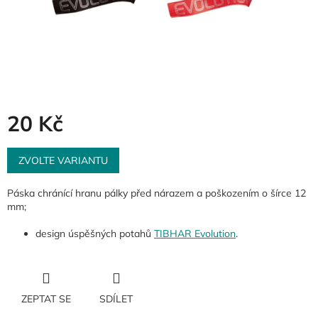
20 Kč
Měrná
cena:
ZVOLTE VARIANTU
Páska chránící hranu pálky před nárazem a poškozením o šírce 12
mm;
design úspěšných potahů
TIBHAR Evolution
.
ZEPTAT SE
SDÍLET