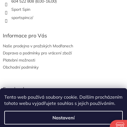
604 522 808 (8,00-16,00)
Sport Spin
sportspincz/
Informace pro Vás
Naše prodejna v pražských Modřanech
Doprava a podmínky pro vrácení zboží
Platební možnosti
Obchodní podmínky
Facebook
Tento web používá soubory cookie. Dalším procházením
tohoto webu vyjadřujete souhlas s jejich používáním.
Nastavení
Vytvořil Shoptet