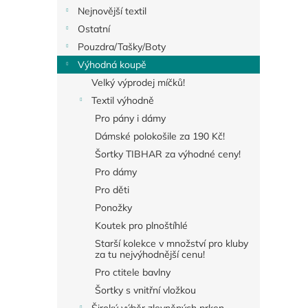
Nejnovější textil
Ostatní
Pouzdra/Tašky/Boty
Výhodná koupě
Velký výprodej míčků!
Textil výhodně
Pro pány i dámy
Dámské polokošile za 190 Kč!
Šortky TIBHAR za výhodné ceny!
Pro dámy
Pro děti
Ponožky
Koutek pro plnoštíhlé
Starší kolekce v množství pro kluby
za tu nejvýhodnější cenu!
Pro ctitele bavlny
Šortky s vnitřní vložkou