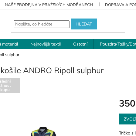
NAŠE PRODEJNA V PRAŽSKÝCH MODŘANECH
DOPRAVA A POD
HLEDAT
í materiál
Nejnovější textil
Ostatní
Pouzdra/Tašky/Bo
ll sulphur
okošile ANDRO Ripoll sulphur
slední
žnost
ákupu
350
Měrná
cena:
ZVOL
Tričko s