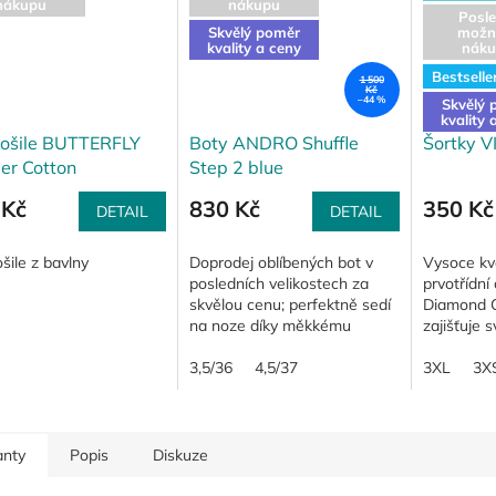
nákupu
nákupu
Posle
Skvělý poměr
možn
kvality a ceny
náku
Bestselle
1 500
Kč
–44 %
Skvělý 
kvality 
košile BUTTERFLY
Boty ANDRO Shuffle
Šortky 
er Cotton
Step 2 blue
 Kč
830 Kč
350 Kč
DETAIL
DETAIL
šile z bavlny
Doprodej oblíbených bot v
Vysoce kva
posledních velikostech za
prvotřídní
skvělou cenu; perfektně sedí
Diamond C
na noze díky měkkému
zajišťuje 
příjemnému materiálu a
hře.
anatomickému tvaru;
3,5/36
4,5/37
3XL
3X
vyjmutelná vložka; řada...
anty
Popis
Diskuze