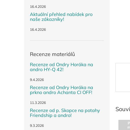
n
e
16.4.2026
l
Aktuální přehled nabídek pro
naše zákazníky!
16.4.2026
Recenze materiálů
Recenze od Ondry Horáka na
andro HY-Q 42!
9.4.2026
Recenze od Ondry Horáka na
prkno andro Achanta CI OFF!
11.3.2026
Souvi
Recenze od p. Skopce na potahy
Friendship a andro!
P
9.3.2026
m