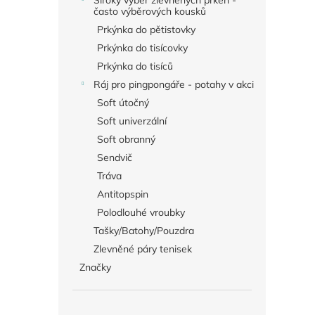
Široký výběr zlevněných prken -
často výběrových kousků
Prkýnka do pětistovky
Prkýnka do tisícovky
Prkýnka do tisíců
Ráj pro pingpongáře - potahy v akci
Soft útočný
Soft univerzální
Soft obranný
Sendvič
Tráva
Antitopspin
Polodlouhé vroubky
Tašky/Batohy/Pouzdra
Zlevněné páry tenisek
Značky