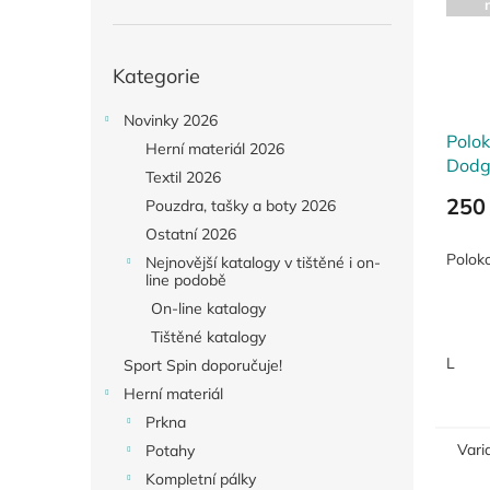
Přeskočit
Kategorie
kategorie
Novinky 2026
Polo
Herní materiál 2026
Dodg
Textil 2026
250
Pouzdra, tašky a boty 2026
Ostatní 2026
Poloko
Nejnovější katalogy v tištěné i on-
line podobě
On-line katalogy
Tištěné katalogy
L
Sport Spin doporučuje!
Herní materiál
Prkna
Vari
Potahy
Kompletní pálky