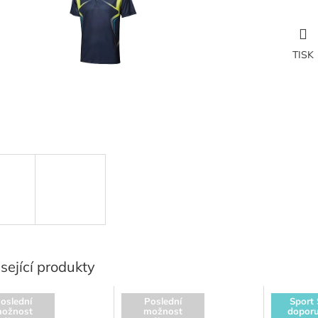
TISK
sející produkty
oslední
Poslední
Sport 
ožnost
možnost
doporu