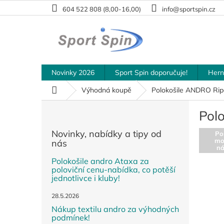
Přejít
604 522 808 (8,00-16,00)
info@sportspin.cz
na
obsah
Novinky 2026
Sport Spin doporučuje!
Hern
Domů
Výhodná koupě
Polokošile ANDRO Ripo
P
Pol
o
s
Novinky, nabídky a tipy od
Po
t
mo
nás
r
n
a
Polokošile andro Ataxa za
poloviční cenu-nabídka, co potěší
n
jednotlivce i kluby!
n
í
28.5.2026
p
Nákup textilu andro za výhodných
a
podmínek!