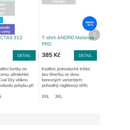
nákupu
dní
ost
pu
r
550 Kč
–30 %
poměr
Další
a ceny
produkt
VICTAS 312
T-shirt ANDRO Melange
PRO
385 Kč
DETAIL
DETAIL
litní šortky za
Kvalitní, jednoduché tričko
 cenu; ultralehké
bez límečku ve dvou
ool Dry vlákno
barevných variantách;
svobodu pohybu při
pohodlný raglánový střih;
zadní díl bez potisku - tričko
S
je vhodné k potisku;
XXL
3XL
melanžová příze a logo...