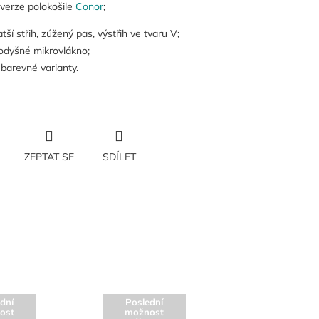
erze polokošile
Conor
;
atší střih, zúžený pas, výstřih ve tvaru V;
odyšné mikrovlákno;
i barevné varianty.
ZEPTAT SE
SDÍLET
dní
Poslední
ost
možnost