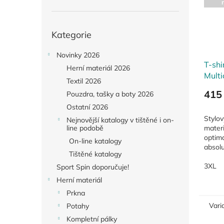
Přeskočit
Kategorie
kategorie
Novinky 2026
T-sh
Herní materiál 2026
Multi
Textil 2026
415
Pouzdra, tašky a boty 2026
Ostatní 2026
Stylov
Nejnovější katalogy v tištěné i on-
materi
line podobě
optimá
On-line katalogy
absol
Tištěné katalogy
jednob
3XL
Sport Spin doporučuje!
Herní materiál
Prkna
Vari
Potahy
Kompletní pálky