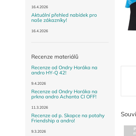
n
e
16.4.2026
l
Aktuální přehled nabídek pro
naše zákazníky!
16.4.2026
Recenze materiálů
Recenze od Ondry Horáka na
andro HY-Q 42!
9.4.2026
Recenze od Ondry Horáka na
prkno andro Achanta CI OFF!
11.3.2026
Souvi
Recenze od p. Skopce na potahy
Friendship a andro!
P
9.3.2026
m