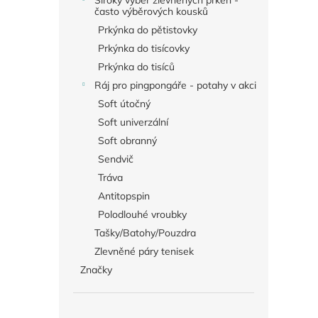
Široký výběr zlevněných prken -
často výběrových kousků
Prkýnka do pětistovky
Prkýnka do tisícovky
Prkýnka do tisíců
Ráj pro pingpongáře - potahy v akci
Soft útočný
Soft univerzální
Soft obranný
Sendvič
Tráva
Antitopspin
Polodlouhé vroubky
Tašky/Batohy/Pouzdra
Zlevněné páry tenisek
Značky