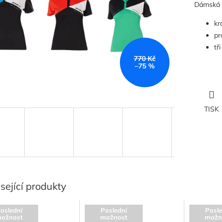
Dámská v
kr
pr
tř
770 Kč
–75 %
TISK
sející produkty
oslední
Poslední
Posle
ožnost
možnost
možn