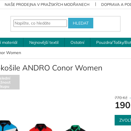
NAŠE PRODEJNA V PRAŽSKÝCH MODŘANECH
DOPRAVA A POD
HLEDAT
í materiál
Nejnovější textil
Ostatní
Pouzdra/Tašky/Bo
onor Women
okošile ANDRO Conor Women
slední
žnost
ákupu
770 Kč
190
Měrná
cena:
ZVOL