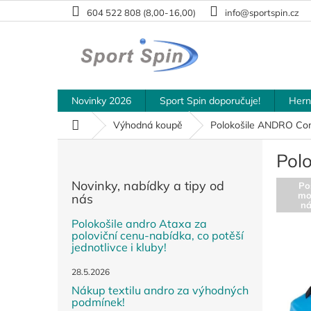
Přejít
604 522 808 (8,00-16,00)
info@sportspin.cz
na
obsah
Novinky 2026
Sport Spin doporučuje!
Hern
Domů
Výhodná koupě
Polokošile ANDRO C
P
Pol
o
s
Novinky, nabídky a tipy od
Po
t
mo
nás
r
n
a
Polokošile andro Ataxa za
poloviční cenu-nabídka, co potěší
n
jednotlivce i kluby!
n
í
28.5.2026
p
Nákup textilu andro za výhodných
a
podmínek!