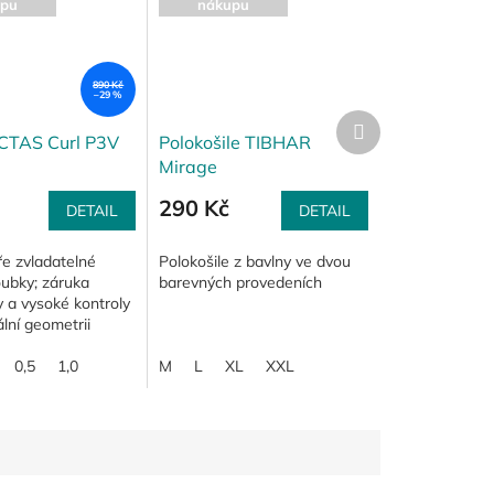
pu
nákupu
890 Kč
–29 %
Další
produkt
CTAS Curl P3V
Polokošile TIBHAR
Mirage
290 Kč
DETAIL
DETAIL
ře zvladatelné
Polokošile z bavlny ve dvou
oubky; záruka
barevných provedeních
ry a vysoké kontroly
ální geometrii
jejich kratšímu
aru; schopnost
0,5
1,0
M
L
XL
XXL
oku....