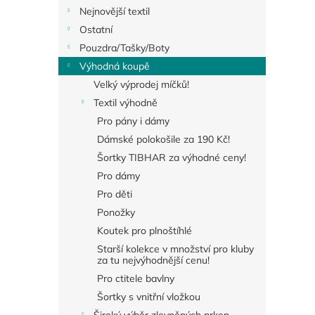
Nejnovější textil
Ostatní
Pouzdra/Tašky/Boty
Výhodná koupě
Velký výprodej míčků!
Textil výhodně
Pro pány i dámy
Dámské polokošile za 190 Kč!
Šortky TIBHAR za výhodné ceny!
Pro dámy
Pro děti
Ponožky
Koutek pro plnoštíhlé
Starší kolekce v množství pro kluby
za tu nejvýhodnější cenu!
Pro ctitele bavlny
Šortky s vnitřní vložkou