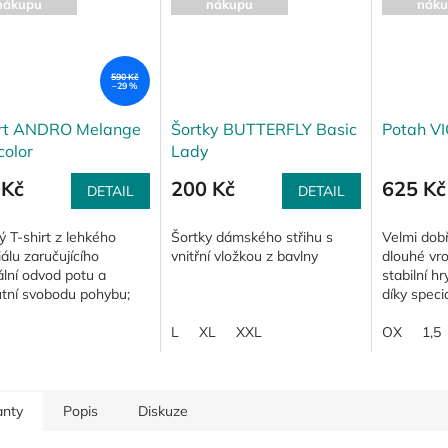
nákupu
nákupu
náku
590 Kč
–29 %
irt ANDRO Melange
Šortky BUTTERFLY Basic
Potah VI
color
Lady
 Kč
200 Kč
625 Kč
DETAIL
DETAIL
ý T-shirt z lehkého
Šortky dámského střihu s
Velmi dob
álu zaručujícího
vnitřní vložkou z bavlny
dlouhé vr
lní odvod potu a
stabilní h
utní svobodu pohybu;
díky speci
arevný zadní díl.
vroubků a 
L
XL
XXL
širšímu tv
OX
1,5
přejít do út
anty
Popis
Diskuze