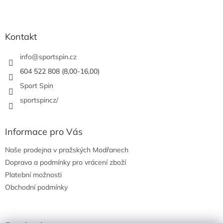
Z
á
p
a
Kontakt
t
í
info
@
sportspin.cz
604 522 808 (8,00-16,00)
Sport Spin
sportspincz/
Informace pro Vás
Naše prodejna v pražských Modřanech
Doprava a podmínky pro vrácení zboží
Platební možnosti
Obchodní podmínky