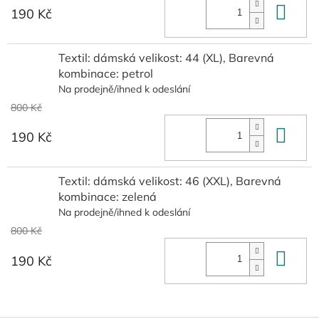
Do 
190 Kč
Textil: dámská velikost: 44 (XL), Barevná
kombinace: petrol
Na prodejně/ihned k odeslání
800 Kč
Do 
190 Kč
Textil: dámská velikost: 46 (XXL), Barevná
kombinace: zelená
Na prodejně/ihned k odeslání
800 Kč
Do 
190 Kč