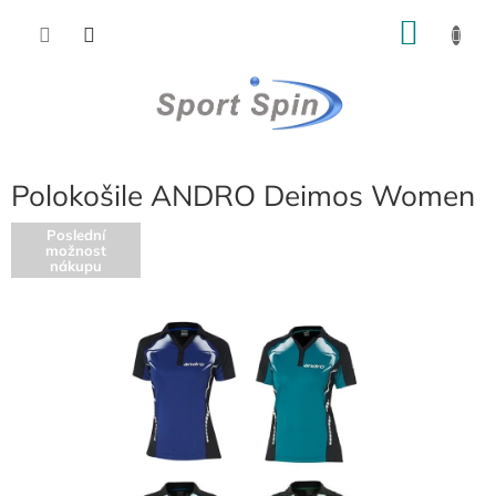
Přejít
NÁKU
na
obsah
KOŠÍK
Polokošile ANDRO Deimos Women
Poslední
možnost
nákupu