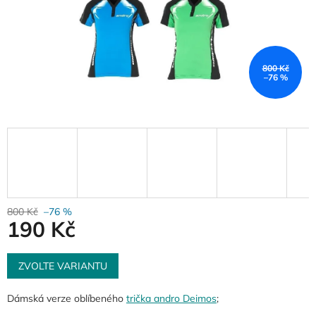
800 Kč
–76 %
800 Kč
–76 %
190 Kč
Měrná
cena:
ZVOLTE VARIANTU
Dámská verze oblíbeného
trička andro Deimos
;