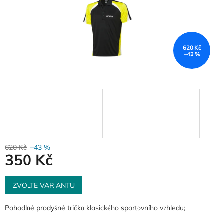
620 Kč
–43 %
620 Kč
–43 %
350 Kč
Měrná
cena:
ZVOLTE VARIANTU
Pohodlné prodyšné tričko klasického sportovního vzhledu;