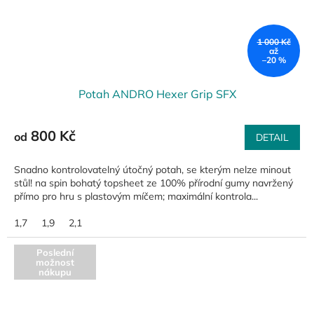
1 000 Kč
až
–20 %
Potah ANDRO Hexer Grip SFX
800 Kč
od
DETAIL
Snadno kontrolovatelný útočný potah, se kterým nelze minout
stůl! na spin bohatý topsheet ze 100% přírodní gumy navržený
přímo pro hru s plastovým míčem; maximální kontrola...
1,7
1,9
2,1
Poslední
možnost
nákupu