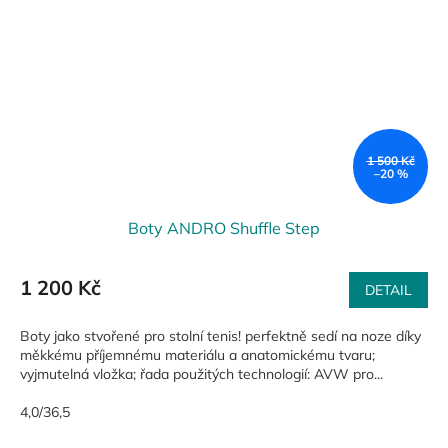
1 500 Kč
–20 %
Boty ANDRO Shuffle Step
1 200 Kč
DETAIL
Boty jako stvořené pro stolní tenis! perfektně sedí na noze díky
měkkému příjemnému materiálu a anatomickému tvaru;
vyjmutelná vložka; řada použitých technologií: AVW pro...
4,0/36,5