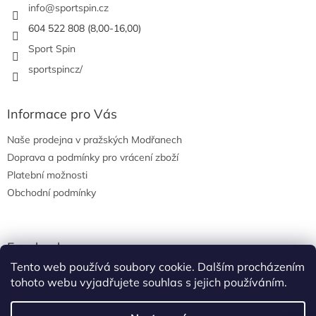
í
info
@
sportspin.cz
604 522 808 (8,00-16,00)
Sport Spin
sportspincz/
Informace pro Vás
Naše prodejna v pražských Modřanech
Doprava a podmínky pro vrácení zboží
Platební možnosti
Obchodní podmínky
Facebook
Tento web používá soubory cookie. Dalším procházením
tohoto webu vyjadřujete souhlas s jejich používáním.