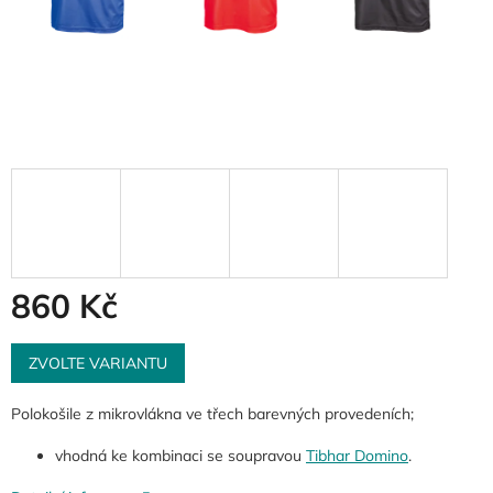
860 Kč
Měrná
cena:
ZVOLTE VARIANTU
Polokošile z mikrovlákna ve třech barevných provedeních;
vhodná ke kombinaci se soupravou
Tibhar Domino
.