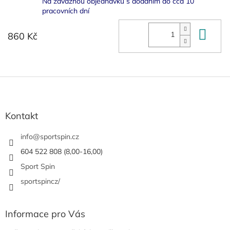
Na závaznou objednávku s dodáním do cca 10
pracovních dní
Do 
860 Kč
Z
á
p
a
Kontakt
t
í
info
@
sportspin.cz
604 522 808 (8,00-16,00)
Sport Spin
sportspincz/
Informace pro Vás