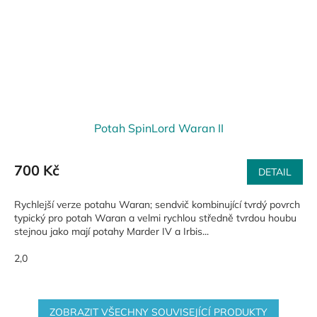
Potah SpinLord Waran II
700 Kč
DETAIL
Rychlejší verze potahu Waran; sendvič kombinující tvrdý povrch
typický pro potah Waran a velmi rychlou středně tvrdou houbu
stejnou jako mají potahy Marder IV a Irbis...
2,0
ZOBRAZIT VŠECHNY SOUVISEJÍCÍ PRODUKTY