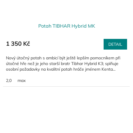
Potah TIBHAR Hybrid MK
1 350 Kč
DETAIL
Nový útočný potah s ambicí být ještě lepším pomocníkem při
útočné hře než je jeho starší bratr Tibhar Hybrid K3; splňuje
osobní požadavky na kvalitní potah hráče jménem Kenta...
2,0
max