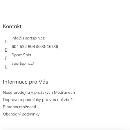
Z
á
p
a
Kontakt
t
í
info
@
sportspin.cz
604 522 808 (8,00-16,00)
Sport Spin
sportspincz/
Informace pro Vás
Naše prodejna v pražských Modřanech
Doprava a podmínky pro vrácení zboží
Platební možnosti
Obchodní podmínky