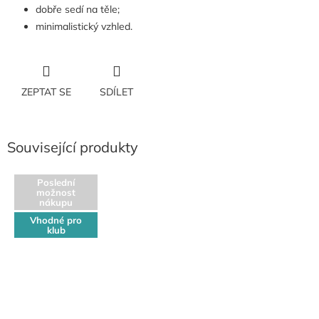
dobře sedí na těle;
minimalistický vzhled.
ZEPTAT SE
SDÍLET
Související produkty
Poslední
možnost
nákupu
Vhodné pro
klub