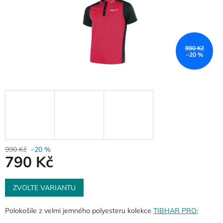
990 Kč
–20 %
990 Kč
–20 %
790 Kč
Měrná
cena:
ZVOLTE VARIANTU
Polokošile z velmi jemného polyesteru kolekce
TIBHAR PRO
;