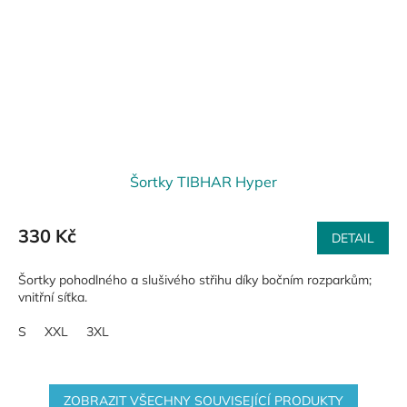
Šortky TIBHAR Hyper
330 Kč
DETAIL
Šortky pohodlného a slušivého střihu díky bočním rozparkům;
vnitřní síťka.
S
XXL
3XL
ZOBRAZIT VŠECHNY SOUVISEJÍCÍ PRODUKTY