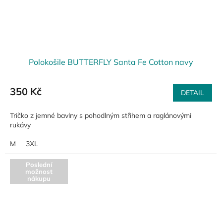
Polokošile BUTTERFLY Santa Fe Cotton navy
350 Kč
DETAIL
Tričko z jemné bavlny s pohodlným střihem a raglánovými
rukávy
M
3XL
Poslední
možnost
nákupu