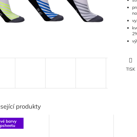
st
pr
no
vy
kv
2%
vý
TISK
sející produkty
vé barvy
opsheetu