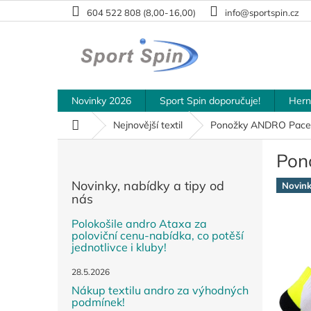
Přejít
604 522 808 (8,00-16,00)
info@sportspin.cz
na
obsah
Novinky 2026
Sport Spin doporučuje!
Hern
Domů
Nejnovější textil
Ponožky ANDRO Pace
P
Pon
o
s
Novinky, nabídky a tipy od
Novin
t
nás
r
a
Polokošile andro Ataxa za
poloviční cenu-nabídka, co potěší
n
jednotlivce i kluby!
n
í
28.5.2026
p
Nákup textilu andro za výhodných
a
podmínek!