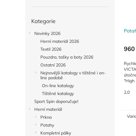
Přeskočit
Kategorie
kategorie
Pota
Novinky 2026
Herní materiál 2026
960
Textil 2026
Pouzdra, tašky a boty 2026
Rychle
Ostatní 2026
VICTA
Nejnovější katalogy v tištěné i on-
útočná
line podobě
"High
On-line katalogy
nakom
topshe
2,0
Tištěné katalogy
potahu
Sport Spin doporučuje!
Herní materiál
Vari
Prkna
Potahy
Kompletní pálky