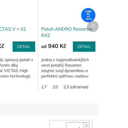
1 180
Kč
až
–20 %
Další
produkt
ICTAS V > 01
Potah ANDRO Rasanter
R42
Kč
940 Kč
od
DETAIL
DETAIL
lý, spinový potah s
Jedna z nejprodávanějších
řením díky
verzí potahů Rasanter
né VICTAS High
zaujme svojí dynamikou a
sion technologii;
perfektní zpětnou vazbou;
 filosofii "Power &
ztělesnění filosofie „R =
síla se musí
Rotation" s maximem spinu i
1,7
2,0
2,3 (ultramax)
při vyšší rychlosti;...