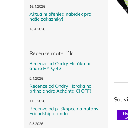
n
e
16.4.2026
l
Aktuální přehled nabídek pro
naše zákazníky!
16.4.2026
Recenze materiálů
Recenze od Ondry Horáka na
andro HY-Q 42!
9.4.2026
Recenze od Ondry Horáka na
prkno andro Achanta CI OFF!
Souvi
11.3.2026
Recenze od p. Skopce na potahy
Friendship a andro!
No
t
9.3.2026