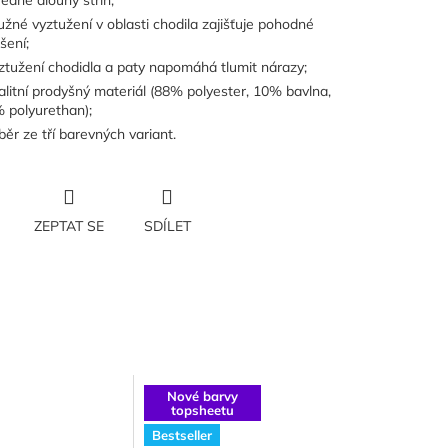
ředně dlouhý střih;
užné vyztužení v oblasti chodila zajišťuje pohodné
šení;
ztužení chodidla a paty napomáhá tlumit nárazy;
alitní prodyšný materiál (88
% polyester, 10% bavlna,
 polyurethan);
běr ze tří barevných variant.
ZEPTAT SE
SDÍLET
Nové barvy
topsheetu
Bestseller