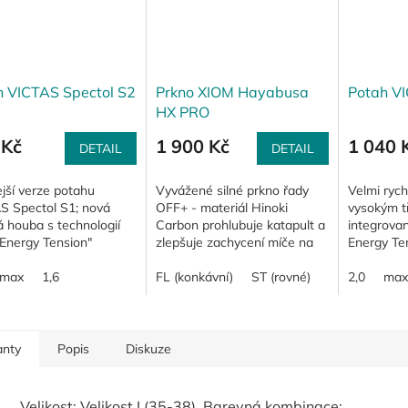
h VICTAS Spectol S2
Prkno XIOM Hayabusa
Potah V
HX PRO
 Kč
1 900 Kč
1 040 
DETAIL
DETAIL
jší verze potahu
Vyvážené silné prkno řady
Velmi rych
S Spectol S1; nová
OFF+ - materiál Hinoki
vysokým t
 houba s technologií
Carbon prohlubuje katapult a
integrova
 Energy Tension"
zlepšuje zachycení míče na
Energy Ten
binovaná s
pálce
založen na
etem citlivějšího
max
1,6
FL (konkávní)
ST (rovné)
Balance" (
2,0
max
 Spectol S1 Nově i v...
vyrovnat...
anty
Popis
Diskuze
Velikost: Velikost I (35-38), Barevná kombinace: