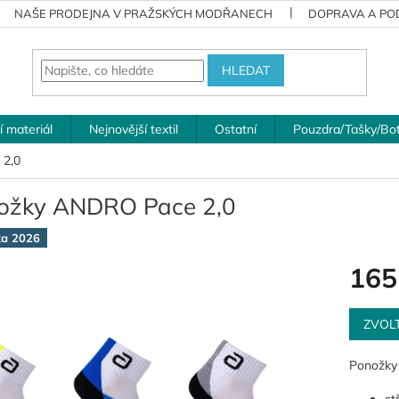
NAŠE PRODEJNA V PRAŽSKÝCH MODŘANECH
DOPRAVA A POD
HLEDAT
í materiál
Nejnovější textil
Ostatní
Pouzdra/Tašky/Bo
 2,0
ožky ANDRO Pace 2,0
ka 2026
165
Měrná
cena:
ZVOL
Ponožky 