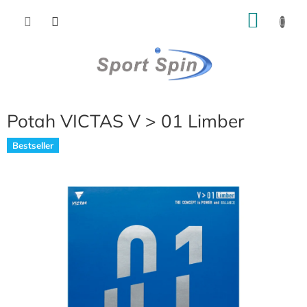
Přejít
NÁKU
na
obsah
KOŠÍK
Potah VICTAS V > 01 Limber
Bestseller