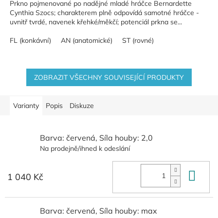
Prkno pojmenované po nadějné mladé hráčce Bernardette
Cynthia Szocs; charakterem plně odpovídá samotné hráčce -
uvnitř tvrdé, navenek křehké/měkčí; potenciál prkna se...
FL (konkávní)
AN (anatomické)
ST (rovné)
ZOBRAZIT VŠECHNY SOUVISEJÍCÍ PRODUKTY
Varianty
Popis
Diskuze
Barva: červená, Síla houby: 2,0
Na prodejně/ihned k odeslání
Do 
1 040 Kč
Barva: červená, Síla houby: max