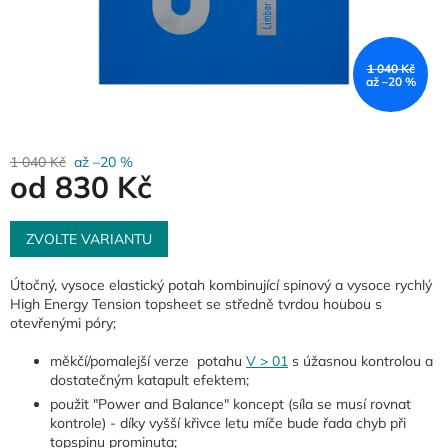
1 040 Kč
až –20 %
1 040 Kč
až –20 %
od
830 Kč
Měrná
cena:
ZVOLTE VARIANTU
Útočný, vysoce elastický potah kombinující spinový a vysoce rychlý
High Energy Tension topsheet se středně tvrdou houbou s
otevřenými póry;
měkčí/pomalejší verze potahu
V > 01
s úžasnou kontrolou a
dostatečným katapult efektem;
použit "Power and Balance" koncept (síla se musí rovnat
kontrole) - díky vyšší křivce letu míče bude řada chyb při
topspinu prominuta;