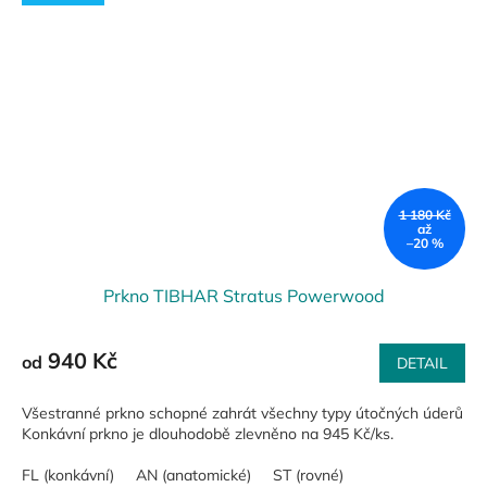
1 180 Kč
až
–20 %
Prkno TIBHAR Stratus Powerwood
940 Kč
od
DETAIL
Všestranné prkno schopné zahrát všechny typy útočných úderů
Konkávní prkno je dlouhodobě zlevněno na 945 Kč/ks.
FL (konkávní)
AN (anatomické)
ST (rovné)