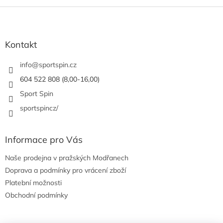
Z
á
p
a
Kontakt
t
í
info
@
sportspin.cz
604 522 808 (8,00-16,00)
Sport Spin
sportspincz/
Informace pro Vás
Naše prodejna v pražských Modřanech
Doprava a podmínky pro vrácení zboží
Platební možnosti
Obchodní podmínky