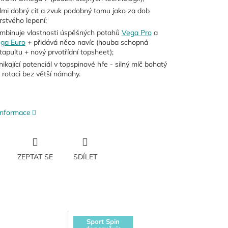
lmi dobrý cit a zvuk podobný tomu jako za dob
rstvého lepení;
mbinuje vlastnosti úspěšných potahů
Vega Pro
a
ga Euro
+ přidává něco navíc (houba schopná
tapultu + nový prvotřídní topsheet);
nikající potenciál v topspinové hře - silný míč bohatý
 rotaci bez větší námahy.
 informace
ZEPTAT SE
SDÍLET
Sport Spin