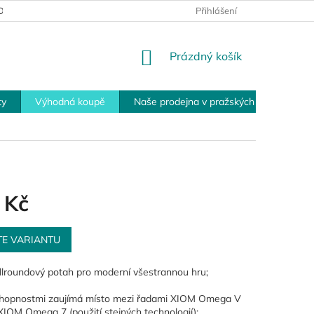
MÍNKY PRO VRÁCENÍ ZBOŽÍ
PLATEBNÍ MOŽNOSTI
Přihlášení
OBCHOD
NÁKUPNÍ
Prázdný košík
KOŠÍK
ty
Výhodná koupě
Naše prodejna v pražských Modřanech
 Kč
TE VARIANTU
llroundový potah pro moderní všestrannou hru;
hopnostmi zaujímá místo mezi řadami XIOM Omega V
XIOM Omega 7 (použití stejných technologií);