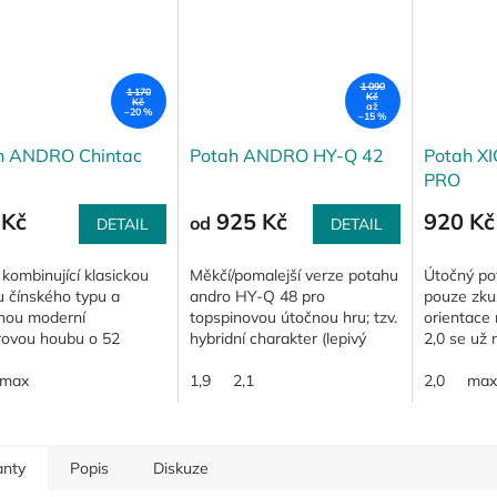
1 090
1 170
Kč
Kč
až
–20 %
–15 %
h ANDRO Chintac
Potah ANDRO HY-Q 42
Potah X
PRO
 Kč
925 Kč
920 Kč
od
DETAIL
DETAIL
kombinující klasickou
Měkčí/pomalejší verze potahu
Útočný po
 čínského typu a
andro HY-Q 48 pro
pouze zku
nou moderní
topspinovou útočnou hru; tzv.
orientace r
rovou houbu o 52
hybridní charakter (lepivý
2,0 se už 
ch; maximální kontrola
topsheet); pro zajímavost
o doprodej
ké hře, vysoká
max
nakonec - název potahu se
1,9
2,1
2,0
max
ka při zrychlení;
čte jako "Haj...
.
anty
Popis
Diskuze