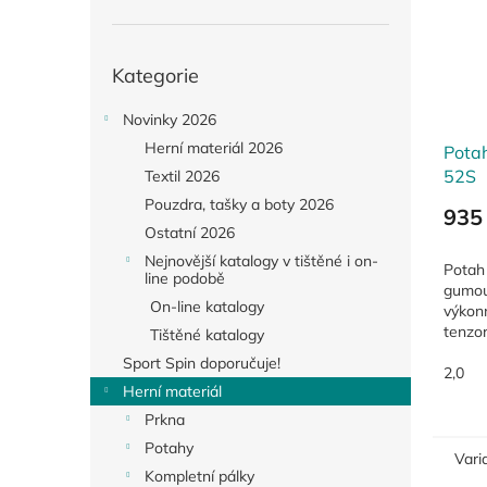
Přeskočit
Kategorie
kategorie
Novinky 2026
Herní materiál 2026
Pota
52S
Textil 2026
Pouzdra, tašky a boty 2026
935
Ostatní 2026
Nejnovější katalogy v tištěné i on-
Potah 
line podobě
gumou
On-line katalogy
výkon
tenzo
Tištěné katalogy
stupní
Sport Spin doporučuje!
v krát
2,0
Herní materiál
dynami
lepivý..
Prkna
Potahy
Vari
Kompletní pálky