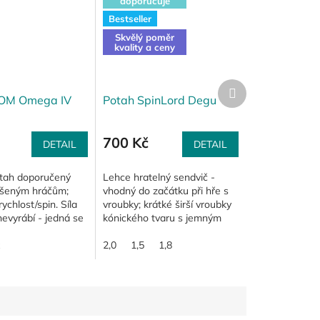
doporučuje
Bestseller
Skvělý poměr
kvality a ceny
Další
produkt
IOM Omega IV
Potah SpinLord Degu
700 Kč
DETAIL
DETAIL
tah doporučený
Lehce hratelný sendvič -
šeným hráčům;
vhodný do začátku při hře s
ychlost/spin. Síla
vroubky; krátké širší vroubky
nevyrábí - jedná se
kónického tvaru s jemným
 za sníženou cenu.
drážkováním, díky nimž je
potah Degu maximálně
2,0
1,5
1,8
přilnavý; měkká...