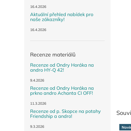
n
e
16.4.2026
l
Aktuální přehled nabídek pro
naše zákazníky!
16.4.2026
Recenze materiálů
Recenze od Ondry Horáka na
andro HY-Q 42!
9.4.2026
Recenze od Ondry Horáka na
prkno andro Achanta CI OFF!
11.3.2026
Recenze od p. Skopce na potahy
Souvi
Friendship a andro!
9.3.2026
Novi