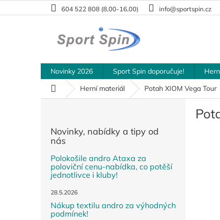
Přejít
604 522 808 (8,00-16,00)
info@sportspin.cz
na
obsah
Novinky 2026
Sport Spin doporučuje!
Hern
Domů
Herní materiál
Potah XIOM Vega Tour
P
Pot
o
s
Novinky, nabídky a tipy od
t
nás
r
a
Polokošile andro Ataxa za
poloviční cenu-nabídka, co potěší
n
jednotlivce i kluby!
n
í
28.5.2026
p
Nákup textilu andro za výhodných
a
podmínek!