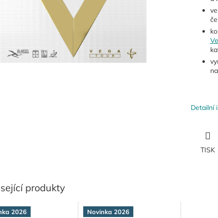
ve
če
ko
Ve
ka
vy
na
Detailní
TISK
sející produkty
nka 2026
Novinka 2026