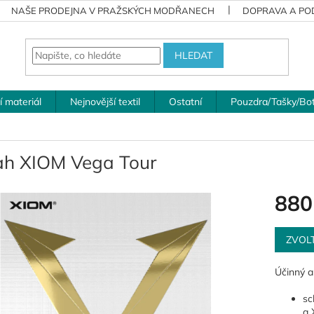
NAŠE PRODEJNA V PRAŽSKÝCH MODŘANECH
DOPRAVA A POD
HLEDAT
í materiál
Nejnovější textil
Ostatní
Pouzdra/Tašky/Bo
ah XIOM Vega Tour
880
Měrná
cena:
ZVOL
Účinný a
sc
a 