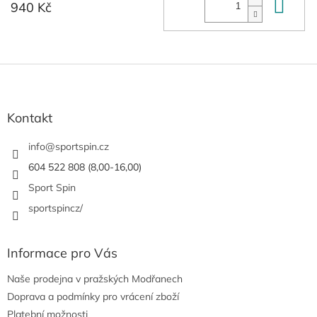
Do 
940 Kč
Z
á
p
a
Kontakt
t
í
info
@
sportspin.cz
604 522 808 (8,00-16,00)
Sport Spin
sportspincz/
Informace pro Vás
Naše prodejna v pražských Modřanech
Doprava a podmínky pro vrácení zboží
Platební možnosti