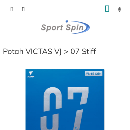
Přejít
NÁKU
na
obsah
KOŠÍK
Potah VICTAS VJ > 07 Stiff