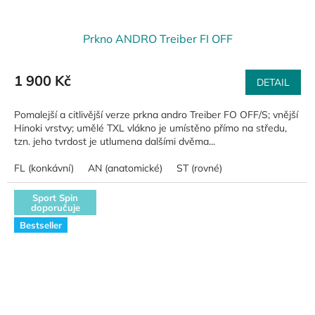
Prkno ANDRO Treiber FI OFF
1 900 Kč
DETAIL
Pomalejší a citlivější verze prkna andro Treiber FO OFF/S; vnější
Hinoki vrstvy; umělé TXL vlákno je umístěno přímo na středu,
tzn. jeho tvrdost je utlumena dalšími dvěma...
FL (konkávní)
AN (anatomické)
ST (rovné)
Sport Spin
doporučuje
Bestseller