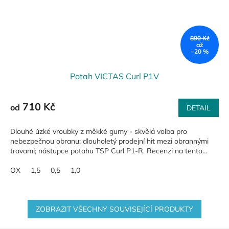
890 Kč
až
–20 %
Potah VICTAS Curl P1V
710 Kč
od
DETAIL
Dlouhé úzké vroubky z měkké gumy - skvělá volba pro
nebezpečnou obranu; dlouholetý prodejní hit mezi obrannými
travami; nástupce potahu TSP Curl P1-R. Recenzi na tento...
OX
1,5
0,5
1,0
ZOBRAZIT VŠECHNY SOUVISEJÍCÍ PRODUKTY