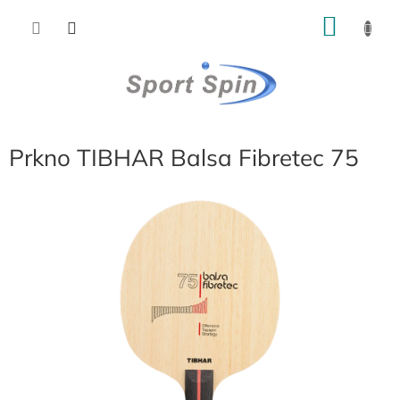
Přejít
NÁKU
na
obsah
KOŠÍK
Prkno TIBHAR Balsa Fibretec 75