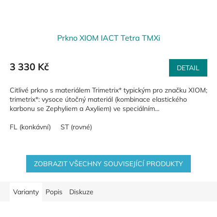
Prkno XIOM IACT Tetra TMXi
3 330 Kč
DETAIL
Citlivé prkno s materiálem Trimetrix* typickým pro značku XIOM;
trimetrix*: vysoce útočný materiál (kombinace elastického
karbonu se Zephyliem a Axyliem) ve speciálním...
FL (konkávní)
ST (rovné)
ZOBRAZIT VŠECHNY SOUVISEJÍCÍ PRODUKTY
Varianty
Popis
Diskuze