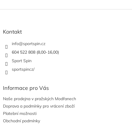
Z
á
p
a
Kontakt
t
í
info
@
sportspin.cz
604 522 808 (8,00-16,00)
Sport Spin
sportspincz/
Informace pro Vás
Naše prodejna v pražských Modřanech
Doprava a podmínky pro vrácení zboží
Platební možnosti
Obchodní podmínky