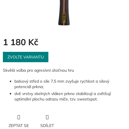
1 180 Kč
Měrná
cena:
ZVOLTE VARIANTU
Skvělá volba pro agresívní útočnou hru
balsový střed o síle 7,5 mm zvyšuje rychlost a silový
potenciál prkna;
dvě vrstvy skelných vláken prkno stabilizují a zvětšují
optimální plochu odrazu míče, tzv. sweetspot.
ZEPTAT SE
SDÍLET