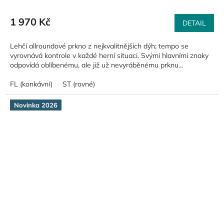
1 970 Kč
DETAIL
Lehčí allroundové prkno z nejkvalitnějších dýh; tempo se
vyrovnává kontrole v každé herní situaci. Svými hlavními znaky
odpovídá oblíbenému, ale již už nevyráběnému prknu...
FL (konkávní)
ST (rovné)
Novinka 2026