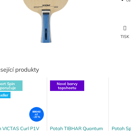
ce
TISK
sející produkty
ort Spin
Nové barvy
poručuje
topsheetu
eller
890 Kč
až
–20 %
h VICTAS Curl P1V
Potah TIBHAR Quantum
Potah Sp