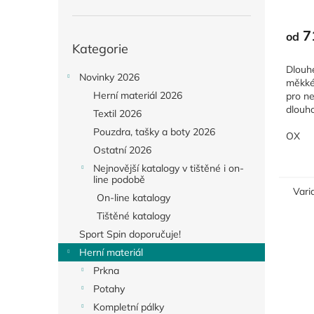
7
Přeskočit
od
Kategorie
kategorie
Dlouh
Novinky 2026
měkké
Herní materiál 2026
pro n
dlouho
Textil 2026
obran
Pouzdra, tašky a boty 2026
potah
OX
Recenz
Ostatní 2026
Nejnovější katalogy v tištěné i on-
line podobě
Vari
On-line katalogy
Tištěné katalogy
Sport Spin doporučuje!
Herní materiál
Prkna
Potahy
Kompletní pálky