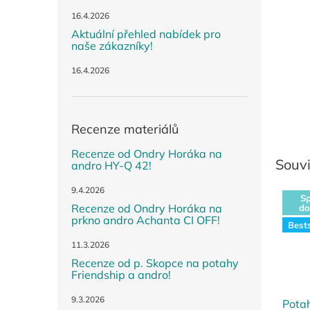
n
e
16.4.2026
l
Aktuální přehled nabídek pro
naše zákazníky!
16.4.2026
Recenze materiálů
Recenze od Ondry Horáka na
Souvi
andro HY-Q 42!
9.4.2026
Sp
Recenze od Ondry Horáka na
do
prkno andro Achanta CI OFF!
Bests
11.3.2026
Recenze od p. Skopce na potahy
Friendship a andro!
9.3.2026
Pota