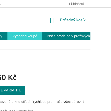
MÍNKY PRO VRÁCENÍ ZBOŽÍ
PLATEBNÍ MOŽNOSTI
Přihlášení
OBCHOD
NÁKUPNÍ
Prázdný košík
KOŠÍK
ty
Výhodná koupě
Naše prodejna v pražských Modřanech
50 Kč
TE VARIANTU
ované prkno střední rychlosti pro hráče všech úrovní;