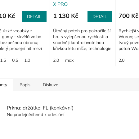
X PRO
10 Kč
1 130 Kč
700 Kč
DETAIL
DETAIL
é úzké vroubky z
Útočný potah pro pokročilejší
Rychlejší 
 gumy - skvělá volba
hru s vylepšenou rychlostí a
Waran; se
ebezpečnou obranu;
snadněji kontrolovatelnou
tvrdý povr
letý prodejní hit mezi
křivkou letu míče; technologie
potah War
nými travami; nástupce
POP (Performance on Point)
středně t
u TSP Curl P1-R.
1,5
0,5
1,0
vyvažuje a zlepšuje vztah
2,0
max
jako mají 
2,0
i na tento...
mezi...
Irbis...
anty
Popis
Diskuze
Prkna: držátko: FL (konkávní)
Na prodejně/ihned k odeslání