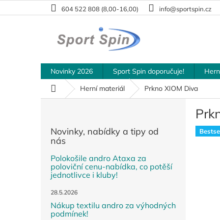
Přejít
604 522 808 (8,00-16,00)
info@sportspin.cz
na
obsah
Novinky 2026
Sport Spin doporučuje!
Hern
Domů
Herní materiál
Prkno XIOM Diva
P
Prk
o
s
Novinky, nabídky a tipy od
Bestsel
t
nás
r
a
Polokošile andro Ataxa za
poloviční cenu-nabídka, co potěší
n
jednotlivce i kluby!
n
í
28.5.2026
p
Nákup textilu andro za výhodných
a
podmínek!