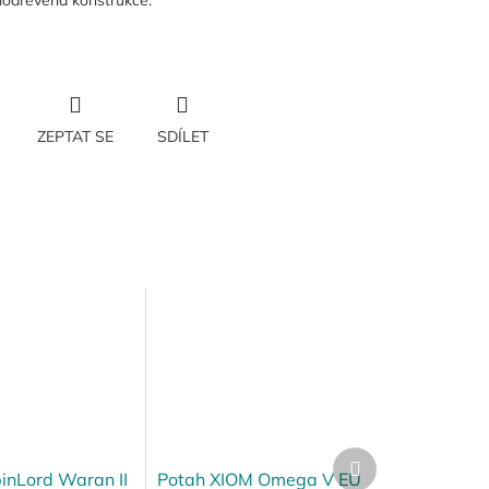
lodřevěná konstrukce.
ZEPTAT SE
SDÍLET
Další
produkt
inLord Waran II
Potah XIOM Omega V EU