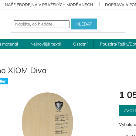
NAŠE PRODEJNA V PRAŽSKÝCH MODŘANECH
DOPRAVA A POD
HLEDAT
í materiál
Nejnovější textil
Ostatní
Pouzdra/Tašky/Bo
no XIOM Diva
ler
1 0
Měrná
cena:
ZVOL
Vybalanc