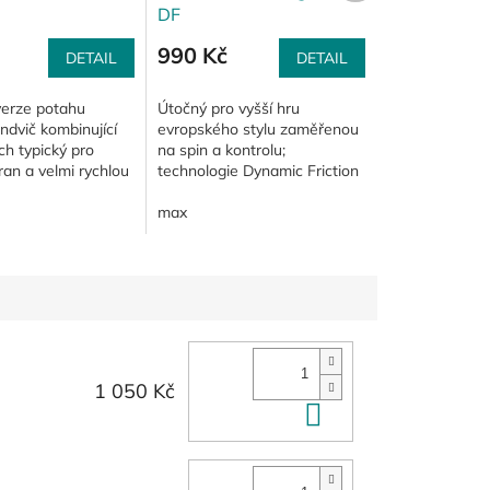
DF
990 Kč
DETAIL
DETAIL
verze potahu
Útočný pro vyšší hru
ndvič kombinující
evropského stylu zaměřenou
ch typický pro
na spin a kontrolu;
an a velmi rychlou
technologie Dynamic Friction
vrdou houbu stejnou
vylepšuje rychlost, spin a
potahy Marder IV a
kontrolu a napomáhá
max
uzpůsobit hru požadavkům...
1 050 Kč
Do košíku