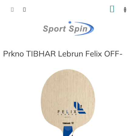
Přejít
NÁKU
na
obsah
KOŠÍK
Prkno TIBHAR Lebrun Felix OFF-