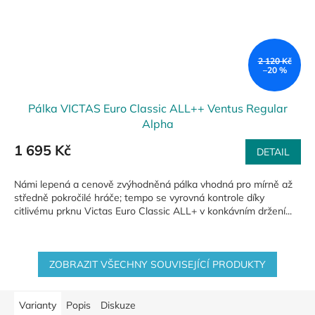
2 120 Kč
–20 %
Pálka VICTAS Euro Classic ALL++ Ventus Regular
Alpha
1 695 Kč
DETAIL
Námi lepená a cenově zvýhodněná pálka vhodná pro mírně až
středně pokročilé hráče; tempo se vyrovná kontrole díky
citlivému prknu Victas Euro Classic ALL+ v konkávním držení...
ZOBRAZIT VŠECHNY SOUVISEJÍCÍ PRODUKTY
Varianty
Popis
Diskuze