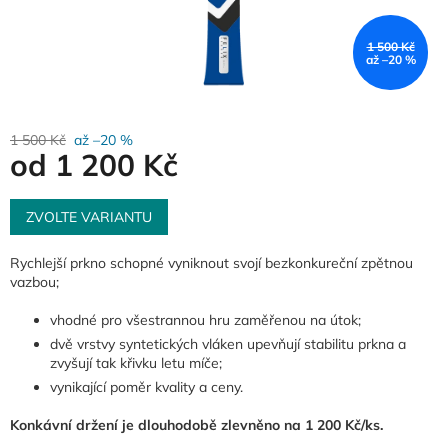
1 500 Kč
až –20 %
1 500 Kč
až –20 %
od
1 200 Kč
Měrná
cena:
ZVOLTE VARIANTU
Rychlejší prkno schopné vyniknout svojí bezkonkureční zpětnou
vazbou;
vhodné pro všestrannou hru zaměřenou na útok;
dvě vrstvy syntetických vláken upevňují stabilitu prkna a
zvyšují tak křivku letu míče;
vynikající poměr kvality a ceny.
Konkávní držení je dlouhodobě zlevněno na 1 200 Kč/ks.