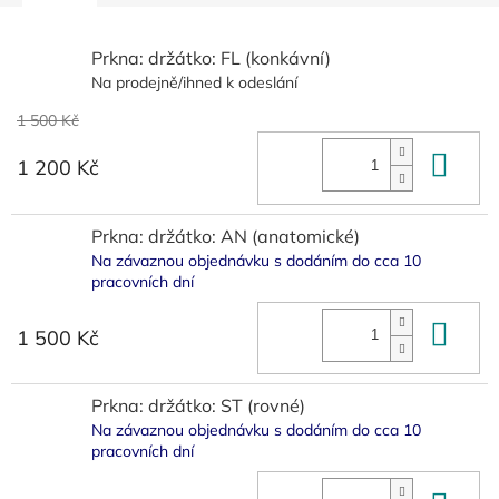
Prkna: držátko: FL (konkávní)
Na prodejně/ihned k odeslání
1 500 Kč
Do 
1 200 Kč
Prkna: držátko: AN (anatomické)
Na závaznou objednávku s dodáním do cca 10
pracovních dní
Do 
1 500 Kč
Prkna: držátko: ST (rovné)
Na závaznou objednávku s dodáním do cca 10
pracovních dní