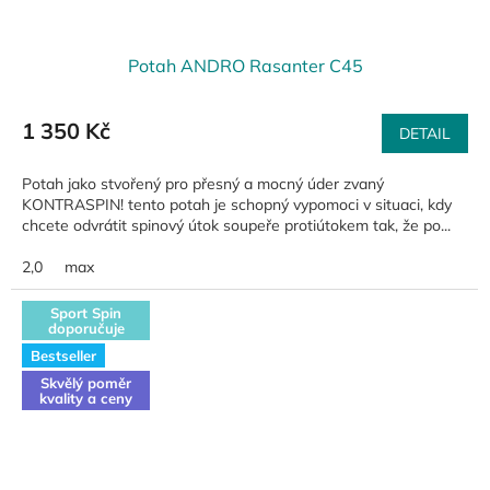
Potah ANDRO Rasanter C45
1 350 Kč
DETAIL
Potah jako stvořený pro přesný a mocný úder zvaný
KONTRASPIN! tento potah je schopný vypomoci v situaci, kdy
chcete odvrátit spinový útok soupeře protiútokem tak, že po...
2,0
max
Sport Spin
doporučuje
Bestseller
Skvělý poměr
kvality a ceny