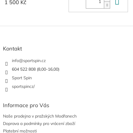
Do 
1 500 Kč
Z
á
p
a
Kontakt
t
í
info
@
sportspin.cz
604 522 808 (8,00-16,00)
Sport Spin
sportspincz/
Informace pro Vás
Naše prodejna v pražských Modřanech
Doprava a podmínky pro vrácení zboží
Platební možnosti