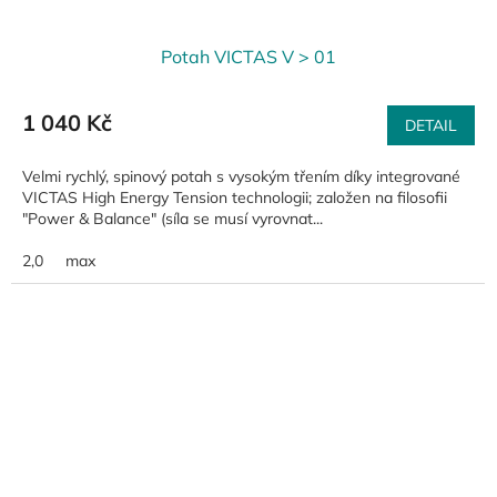
Potah VICTAS V > 01
1 040 Kč
DETAIL
Velmi rychlý, spinový potah s vysokým třením díky integrované
VICTAS High Energy Tension technologii; založen na filosofii
"Power & Balance" (síla se musí vyrovnat...
2,0
max