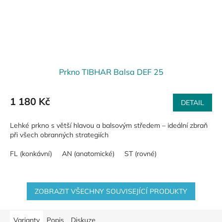
Prkno TIBHAR Balsa DEF 25
1 180 Kč
DETAIL
Lehké prkno s větší hlavou a balsovým středem – ideální zbraň
při všech obranných strategiích
FL (konkávní)
AN (anatomické)
ST (rovné)
ZOBRAZIT VŠECHNY SOUVISEJÍCÍ PRODUKTY
Varianty
Popis
Diskuze