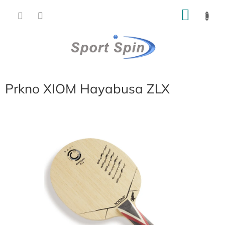
Přejít
NÁKU
na
obsah
KOŠÍK
Prkno XIOM Hayabusa ZLX