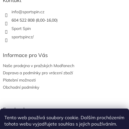
Kontakt
t
í
info
@
sportspin.cz
604 522 808 (8,00-16,00)
Sport Spin
sportspincz/
Informace pro Vás
Naše prodejna v pražských Modřanech
Doprava a podmínky pro vrácení zboží
Platební možnosti
Obchodní podmínky
Facebook
Tento web používá soubory cookie. Dalším procházením
tohoto webu vyjadřujete souhlas s jejich používáním.