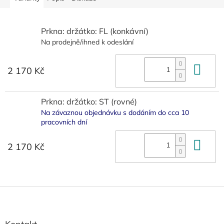
Prkna: držátko: FL (konkávní)
Na prodejně/ihned k odeslání
Do 
2 170 Kč
Prkna: držátko: ST (rovné)
Na závaznou objednávku s dodáním do cca 10
pracovních dní
Do 
2 170 Kč
Z
á
p
a