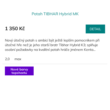
Potah TIBHAR Hybrid MK
1 350 Kč
DETAIL
Nový útočný potah s ambicí být ještě lepším pomocníkem při
útočné hře než je jeho starší bratr Tibhar Hybrid K3; splňuje
osobní požadavky na kvalitní potah hráče jménem Kenta...
2,0
max
Nové barvy
topsheetu