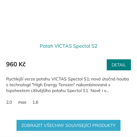
Potah VICTAS Spectol S2
960 Kč
DETAIL
Rychlejší verze potahu VICTAS Spectol S1; nová útočná houba
s technologií "High Energy Tension" nakombinovaná s
topsheetem citlivějšího potahu Spectol S1 Nově i v...
2,0
max
1,6
ZOBRAZIT VŠECHNY SOUVISEJÍCÍ PRODUKTY