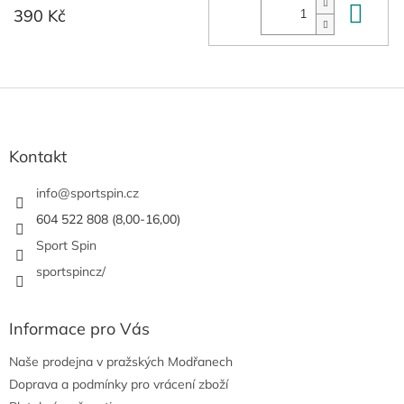
Do 
390 Kč
Z
á
p
a
Kontakt
t
í
info
@
sportspin.cz
604 522 808 (8,00-16,00)
Sport Spin
sportspincz/
Informace pro Vás
Naše prodejna v pražských Modřanech
Doprava a podmínky pro vrácení zboží