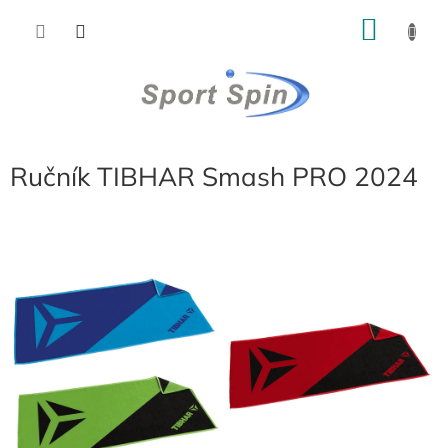
Přejít
NÁKU
na
obsah
KOŠÍK
Ručník TIBHAR Smash PRO 2024