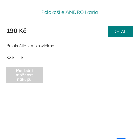
Polokošile ANDRO Ikaria
190 Kč
DETAIL
Polokošile z mikrovlákna
XXS
S
Poslední
možnost
nákupu