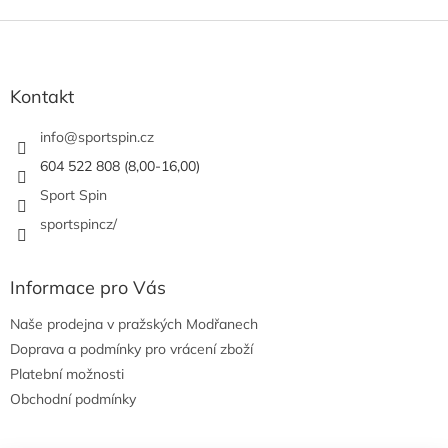
Z
á
p
a
Kontakt
t
í
info
@
sportspin.cz
604 522 808 (8,00-16,00)
Sport Spin
sportspincz/
Informace pro Vás
Naše prodejna v pražských Modřanech
Doprava a podmínky pro vrácení zboží
Platební možnosti
Obchodní podmínky