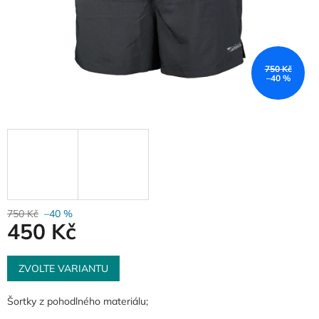
750 Kč
–40 %
750 Kč
–40 %
450 Kč
Měrná
cena:
ZVOLTE VARIANTU
Šortky z pohodlného materiálu;