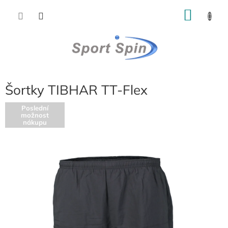
Přejít
NÁKU
na
obsah
KOŠÍK
Šortky TIBHAR TT-Flex
Poslední
možnost
nákupu