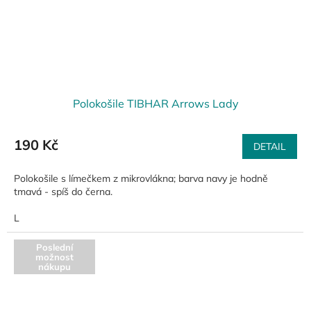
Polokošile TIBHAR Arrows Lady
190 Kč
DETAIL
Polokošile s límečkem z mikrovlákna; barva navy je hodně
tmavá - spíš do černa.
L
Poslední
možnost
nákupu