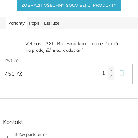
ZOBRAZIT VŠECHNY SOUVISEJÍCÍ PRODUKTY
Varianty
Popis
Diskuze
Velikost: 3XL, Barevná kombinace: černá
Na prodejně/ihned k odeslání
750 Kč
Do 
450 Kč
Z
á
p
a
Kontakt
t
í
info
@
sportspin.cz