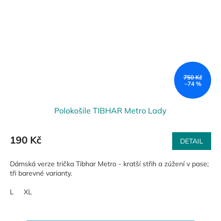
750 Kč
–74 %
Polokošile TIBHAR Metro Lady
190 Kč
DETAIL
Dámská verze trička Tibhar Metro - kratší střih a zúžení v pase;
tři barevné varianty.
L
XL