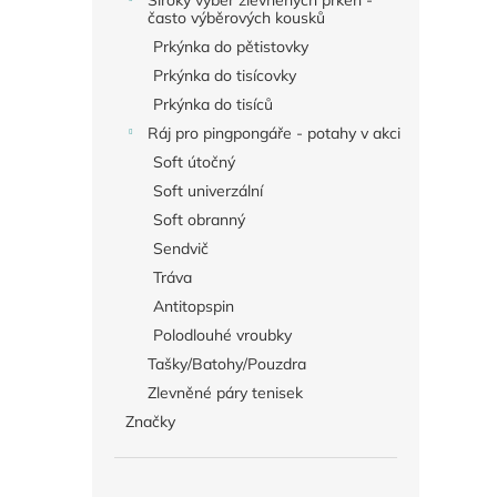
Široký výběr zlevněných prken -
často výběrových kousků
Prkýnka do pětistovky
Prkýnka do tisícovky
Prkýnka do tisíců
Ráj pro pingpongáře - potahy v akci
Soft útočný
Soft univerzální
Soft obranný
Sendvič
Tráva
Antitopspin
Polodlouhé vroubky
Tašky/Batohy/Pouzdra
Zlevněné páry tenisek
Značky