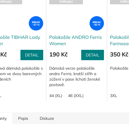
nákupu
nákupu
náku
590 Kč
990 Kč
–67 %
–80 %
košile TIBHAR Lady
Polokošile ANDRO Ferris
Polokoš
er
Women
Farinosa
 Kč
190 Kč
350 Kč
DETAIL
DETAIL
avá dámská polokošile s
Dámská verze polokošile
Polokošile
kem ve dvou barevných
andro Ferris; kratší střih a
deních
zúžení v pase lichotí ženské
postavě.
L
44 (XL)
46 (XXL)
3XL
anty
Popis
Diskuze