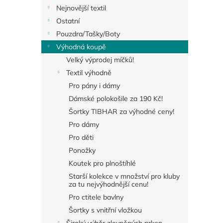
Nejnovější textil
Ostatní
Pouzdra/Tašky/Boty
Výhodná koupě
Velký výprodej míčků!
Textil výhodně
Pro pány i dámy
Dámské polokošile za 190 Kč!
Šortky TIBHAR za výhodné ceny!
Pro dámy
Pro děti
Ponožky
Koutek pro plnoštíhlé
Starší kolekce v množství pro kluby
za tu nejvýhodnější cenu!
Pro ctitele bavlny
Šortky s vnitřní vložkou