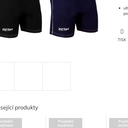
ul
po
TISK
sející produkty
oslední
Poslední
Posle
ožnost
možnost
možn