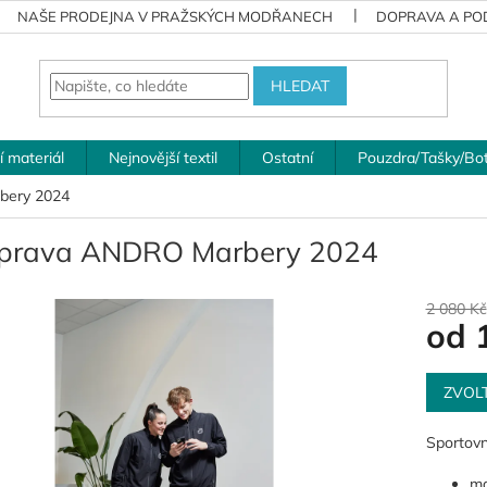
NAŠE PRODEJNA V PRAŽSKÝCH MODŘANECH
DOPRAVA A POD
HLEDAT
í materiál
Nejnovější textil
Ostatní
Pouzdra/Tašky/Bo
bery 2024
prava ANDRO Marbery 2024
2 080 Kč
od
Měrná
cena:
ZVOL
Sportovn
ma