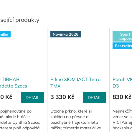
sející produkty
eller
Novinka 2026
Sport 
doporu
Bestselle
o TIBHAR
Prkno XIOM IACT Tetra
Potah VI
adette Szocs
TMX
D3
ture 1
50 Kč
3 330 Kč
830 Kč
DETAIL
DETAIL
 pojmenované po
Útočné prkno, které si
Nejměkčí/
né mladé hráčce
zakládá na přesné a
verze ve 
rdette Cynthia Szocs;
bezchybné trajektorii letu
VICTAS Spi
kterem plně odpovídá
míčku; trimetrix materiál ve
backspin 