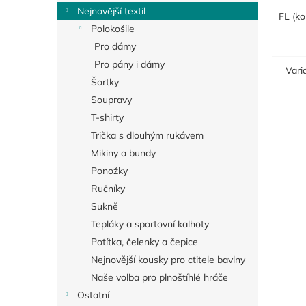
samotn
Nejnovější textil
tvrdé,
FL (ko
Polokošile
potenc
Pro dámy
Pro pány i dámy
Vari
Šortky
Soupravy
T-shirty
Trička s dlouhým rukávem
Mikiny a bundy
Ponožky
Ručníky
Sukně
Tepláky a sportovní kalhoty
Potítka, čelenky a čepice
Nejnovější kousky pro ctitele bavlny
Naše volba pro plnoštíhlé hráče
Ostatní