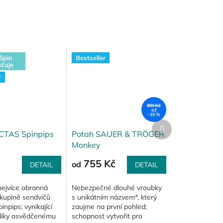
Spin
Bestseller
čuje
r
890 Kč
až
–15 %
Další
produkt
CTAS Spinpips
Potah SAUER & TRÖGER
Monkey
755 Kč
od
DETAIL
DETAIL
nejvíce obranná
Nebezpečné dlouhé vroubky
skupině sendvičů
s unikátním názvem*, který
npips; vynikající
zaujme na první pohled;
díky osvědčenému
schopnost vytvořit pro