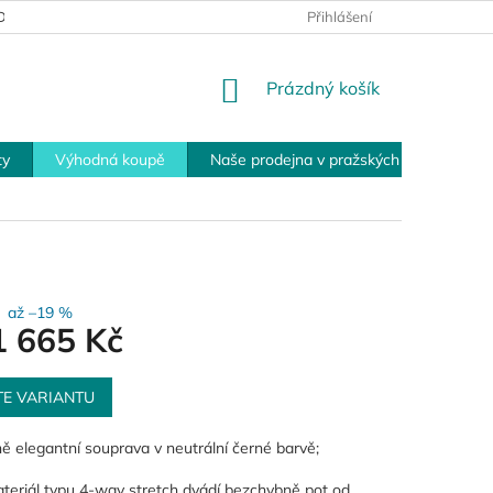
MÍNKY PRO VRÁCENÍ ZBOŽÍ
PLATEBNÍ MOŽNOSTI
Přihlášení
OBCHOD
NÁKUPNÍ
Prázdný košík
KOŠÍK
ty
Výhodná koupě
Naše prodejna v pražských Modřanech
až –19 %
1 665 Kč
TE VARIANTU
ě elegantní souprava v neutrální černé barvě;
teriál typu 4-way stretch dvádí bezchybně pot od