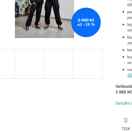
těl
po
po
2 080 Kč
až –19 %
lo
st
bu
za
ka
bu
ve
no
20
Velikost
1 665 Kč
Detailní
TISK