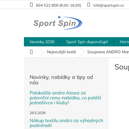
Přejít
604 522 808 (8,00-16,00)
info@sportspin.cz
na
obsah
Novinky 2026
Sport Spin doporučuje!
Hern
Domů
Nejnovější textil
Souprava ANDRO Mar
P
Sou
o
s
Novinky, nabídky a tipy od
t
nás
r
a
Polokošile andro Ataxa za
poloviční cenu-nabídka, co potěší
n
jednotlivce i kluby!
n
í
28.5.2026
p
Nákup textilu andro za výhodných
a
podmínek!