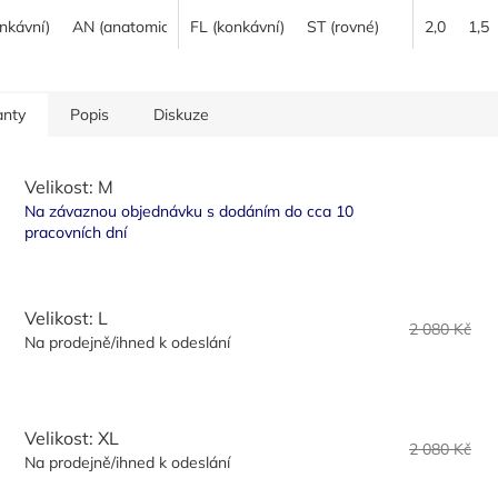
é hráčce - uvnitř
vnější vrstvě: vysoce útočný
"Spinpips"
 navenek křehké/měkčí;
nkávní)
AN (anatomické)
materiál (kombinace
FL (konkávní)
ST (rovné)
ST (rovné)
maximální 
2,0
1,5
iál prkna se...
elastického karbonu se...
měkké houb
anty
Popis
Diskuze
Velikost: M
Na závaznou objednávku s dodáním do cca 10
pracovních dní
Velikost: L
2 080 Kč
Na prodejně/ihned k odeslání
Velikost: XL
2 080 Kč
Na prodejně/ihned k odeslání