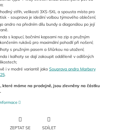
a;
hodlný střih, velikosti 3XS-5XL a spousta místa pro
tisk - souprava je ideální volbou týmového oblečení;
go andro na předním dílu bundy a diagonálou po její
raně.
nda s kapucí, bočními kapsami na zip a pružným
končením rukávů pro maximální pohodlí při nošení;
lhoty s pružným pasem a šňůrkou na utažení;
nda i kalhoty se dají zakoupit odděleně v odlišných
likostech;
vě i v modré variantě jako
Souprava andro Marbery
25
.
i, které máme na prodejně, jsou zlevněny na částku
.
 informace
ZEPTAT SE
SDÍLET