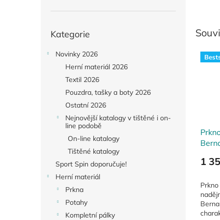
Přeskočit
Souvi
Kategorie
kategorie
Novinky 2026
Bests
Herní materiál 2026
Textil 2026
Pouzdra, tašky a boty 2026
Ostatní 2026
Nejnovější katalogy v tištěné i on-
line podobě
Prkn
On-line katalogy
Bern
Tištěné katalogy
Signa
1 3
Sport Spin doporučuje!
Herní materiál
Prkno
Prkna
naděj
Potahy
Berna
chara
Kompletní pálky