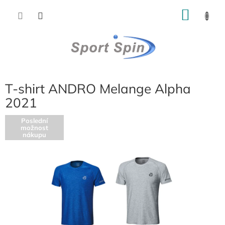
Přejít
NÁKU
na
obsah
KOŠÍK
T-shirt ANDRO Melange Alpha
2021
Poslední
možnost
nákupu