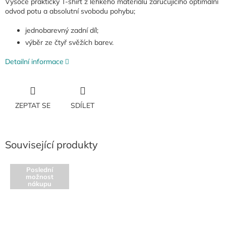
Vysoce praktický T-shirt z lehkého materiálu zaručujícího optimální
odvod potu a absolutní svobodu pohybu;
jednobarevný zadní díl;
výběr ze čtyř svěžích barev.
Detailní informace
ZEPTAT SE
SDÍLET
Související produkty
Poslední
možnost
nákupu