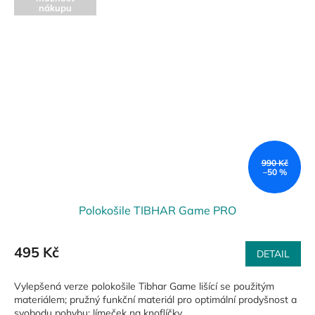
nákupu
990 Kč
–50 %
Polokošile TIBHAR Game PRO
495 Kč
DETAIL
Vylepšená verze polokošile Tibhar Game lišící se použitým
materiálem; pružný funkční materiál pro optimální prodyšnost a
svobodu pohybu; límeček na knoflíčky.