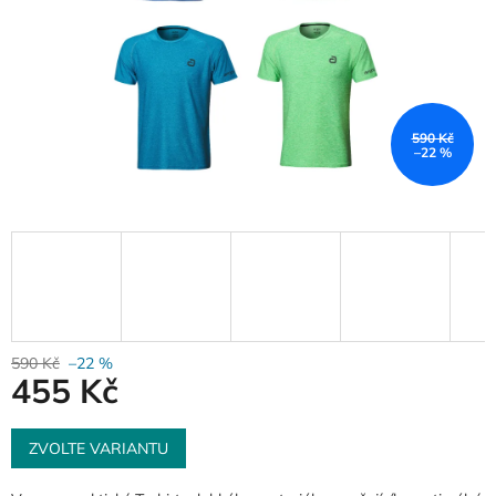
590 Kč
–22 %
590 Kč
–22 %
455 Kč
Měrná
cena:
ZVOLTE VARIANTU