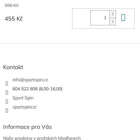
590 Kč
Do 
455 Kč
Z
á
p
a
Kontakt
t
í
info
@
sportspin.cz
604 522 808 (8,00-16,00)
Sport Spin
sportspincz/
Informace pro Vás
Naše prodejna v pražských Modřanech