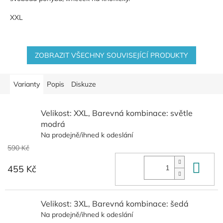
XXL
ZOBRAZIT VŠECHNY SOUVISEJÍCÍ PRODUKTY
Varianty
Popis
Diskuze
Velikost: XXL, Barevná kombinace: světle
modrá
Na prodejně/ihned k odeslání
590 Kč
Do 
455 Kč
Velikost: 3XL, Barevná kombinace: šedá
Na prodejně/ihned k odeslání