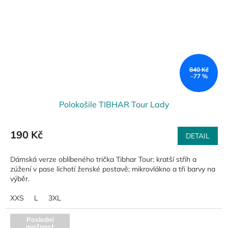
840 Kč
–77 %
Polokošile TIBHAR Tour Lady
190 Kč
DETAIL
Dámská verze oblíbeného trička Tibhar Tour; kratší střih a
zúžení v pase lichotí ženské postavě; mikrovlákno a tři barvy na
výběr.
XXS
L
3XL
Poslední
možnost