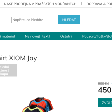
NAŠE PRODEJNA V PRAŽSKÝCH MODŘANECH
DOPRAVA A POD
HLEDAT
í materiál
Nejnovější textil
Ostatní
Pouzdra/Tašky/Bo
irt XIOM Jay
slední
žnost
ákupu
900 Kč
450
Měrná
cena:
ZVOL