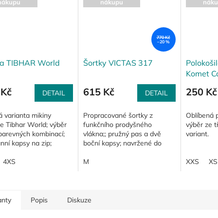
nákupu
nákupu
náku
770 Kč
–20 %
na TIBHAR World
Šortky VICTAS 317
Polokoši
Komet C
 Kč
615 Kč
250 Kč
DETAIL
DETAIL
 varianta mikiny
Propracované šortky z
Oblíbená p
e Tibhar World; výběr
funkčního prodyšného
výběr ze t
 barevných kombinací;
vlákna;; pružný pas a dvě
variant.
nní kapsy na zip;
boční kapsy; navržené do
cké manžety v pase a
kompletu s polokošilí VICTAS
ěstí; funkční materiál;
4XS
225.
M
XXS
XS
anty
Popis
Diskuze