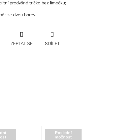
litní prodyšné tričko bez límečku;
běr ze dvou barev.
ZEPTAT SE
SDÍLET
dní
Poslední
ost
možnost