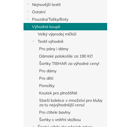
Nejnovější textil
Ostatní
Pouzdra/Tašky/Boty
Výhodná koupě
Velký výprodej míčků!
Textil výhodně
Pro pány i dámy
Dámské polokošile za 190 Kč!
Šortky TIBHAR za výhodné ceny!
Pro dámy
Pro děti
Ponožky
Koutek pro plnoštíhlé
Starší kolekce v množství pro kluby
za tu nejvýhodnější cenu!
Pro ctitele bavlny
Šortky s vnitřní vložkou