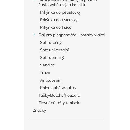
Široký výběr zlevněných prken -
často výběrových kousků
Prkýnka do pětistovky
Prkýnka do tisícovky
Prkýnka do tisíců
Ráj pro pingpongáře - potahy v akci
Soft útočný
Soft univerzální
Soft obranný
Sendvič
Tráva
Antitopspin
Polodlouhé vroubky
Tašky/Batohy/Pouzdra
Zlevněné páry tenisek
Značky