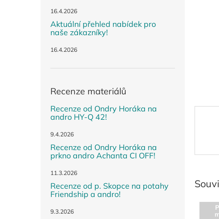
n
e
16.4.2026
l
Aktuální přehled nabídek pro
naše zákazníky!
16.4.2026
Recenze materiálů
Recenze od Ondry Horáka na
andro HY-Q 42!
9.4.2026
Recenze od Ondry Horáka na
prkno andro Achanta CI OFF!
11.3.2026
Souvi
Recenze od p. Skopce na potahy
Friendship a andro!
P
9.3.2026
m