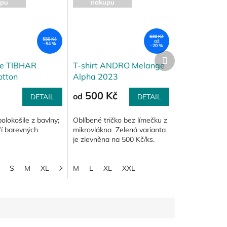
pu
nákupu
630 Kč
550 Kč
až
–54 %
–20 %
Další
produkt
le TIBHAR
T-shirt ANDRO Melange
otton
Alpha 2023
500 Kč
od
DETAIL
DETAIL
olokošile z bavlny;
Oblíbené tričko bez límečku z
ří barevných
mikrovlákna Zelená varianta
je zlevněna na 500 Kč/ks.
S
M
XL
XXL
M
3XL
L
XL
XXL