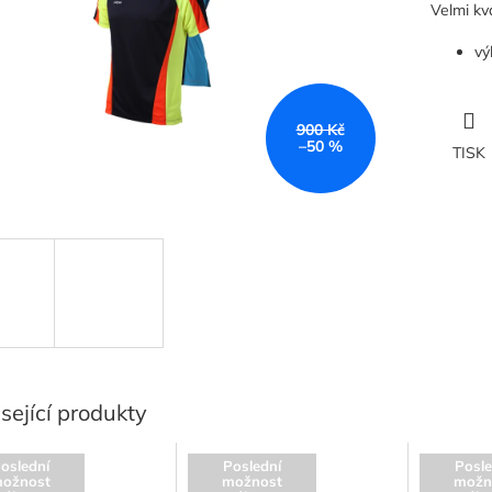
Velmi kva
vý
900 Kč
–50 %
TISK
sející produkty
oslední
Poslední
Posle
ožnost
možnost
možn