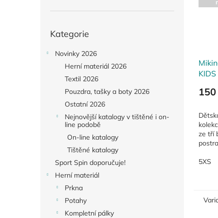
Přeskočit
Kategorie
kategorie
Novinky 2026
Miki
Herní materiál 2026
KIDS
Textil 2026
150
Pouzdra, tašky a boty 2026
Ostatní 2026
Dětská
Nejnovější katalogy v tištěné i on-
kolekc
line podobě
ze tří
On-line katalogy
postra
Tištěné katalogy
elasti
na záp
5XS
Sport Spin doporučuje!
logo...
Herní materiál
Prkna
Vari
Potahy
Kompletní pálky