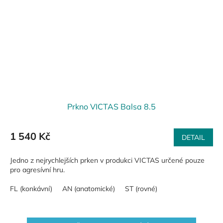
Prkno VICTAS Balsa 8.5
1 540 Kč
DETAIL
Jedno z nejrychlejších prken v produkci VICTAS určené pouze
pro agresívní hru.
FL (konkávní)
AN (anatomické)
ST (rovné)