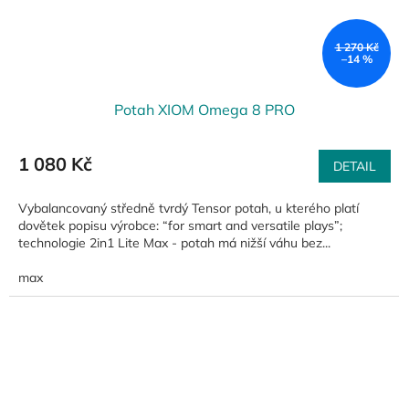
1 270 Kč
–14 %
Potah XIOM Omega 8 PRO
1 080 Kč
DETAIL
Vybalancovaný středně tvrdý Tensor potah, u kterého platí
dovětek popisu výrobce: “for smart and versatile plays”;
technologie 2in1 Lite Max - potah má nižší váhu bez...
max