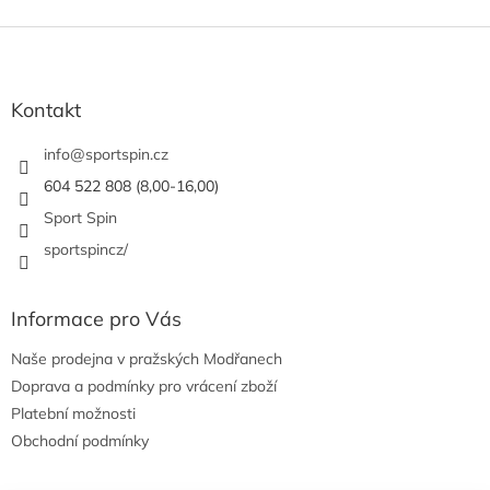
Z
á
p
a
Kontakt
t
í
info
@
sportspin.cz
604 522 808 (8,00-16,00)
Sport Spin
sportspincz/
Informace pro Vás
Naše prodejna v pražských Modřanech
Doprava a podmínky pro vrácení zboží
Platební možnosti
Obchodní podmínky