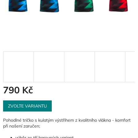
790 Kč
Měrná
cena:
ZVOLTE VARIANTU
Pohodlné tričko s kulatým výstřihem z kvalitního vlákna - komfort
při nošení zaručen;
výběr ze tří barevných variant.