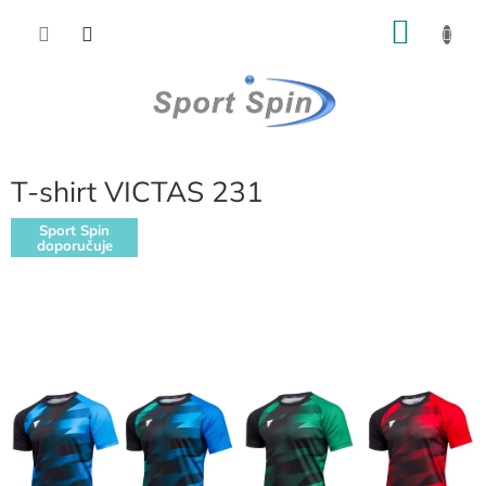
Přejít
NÁKU
na
obsah
KOŠÍK
T-shirt VICTAS 231
Sport Spin
doporučuje