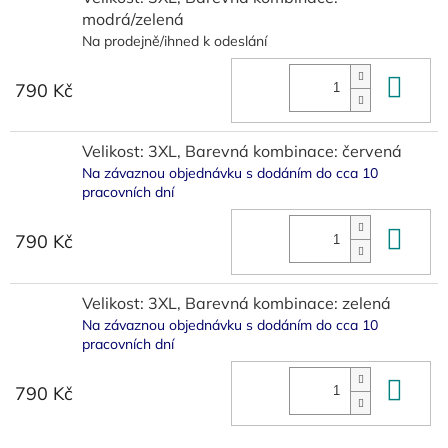
modrá/zelená
Na prodejně/ihned k odeslání
Do 
790 Kč
Velikost: 3XL, Barevná kombinace: červená
Na závaznou objednávku s dodáním do cca 10
pracovních dní
Do 
790 Kč
Velikost: 3XL, Barevná kombinace: zelená
Na závaznou objednávku s dodáním do cca 10
pracovních dní
Do 
790 Kč