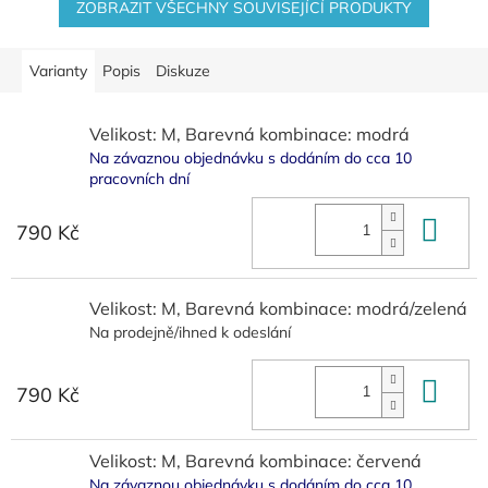
ZOBRAZIT VŠECHNY SOUVISEJÍCÍ PRODUKTY
Varianty
Popis
Diskuze
Velikost: M, Barevná kombinace: modrá
Na závaznou objednávku s dodáním do cca 10
pracovních dní
Do 
790 Kč
Velikost: M, Barevná kombinace: modrá/zelená
Na prodejně/ihned k odeslání
Do 
790 Kč
Velikost: M, Barevná kombinace: červená
Na závaznou objednávku s dodáním do cca 10