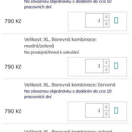
Na závaznou objednávku s dodáním do cca 10
pracovních dní
Do 
790 Kč
Velikost: XL, Barevná kombinace:
modrá/zelená
Na prodejně/ihned k odeslání
Do 
790 Kč
Velikost: XL, Barevná kombinace: červená
Na závaznou objednávku s dodáním do cca 10
pracovních dní
Do 
790 Kč
Velikost: XL, Barevná kombinace: zelená