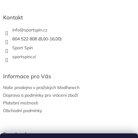
á
p
a
Kontakt
t
í
info
@
sportspin.cz
604 522 808 (8,00-16,00)
Sport Spin
sportspincz/
Informace pro Vás
Naše prodejna v pražských Modřanech
Doprava a podmínky pro vrácení zboží
Platební možnosti
Obchodní podmínky
Facebook