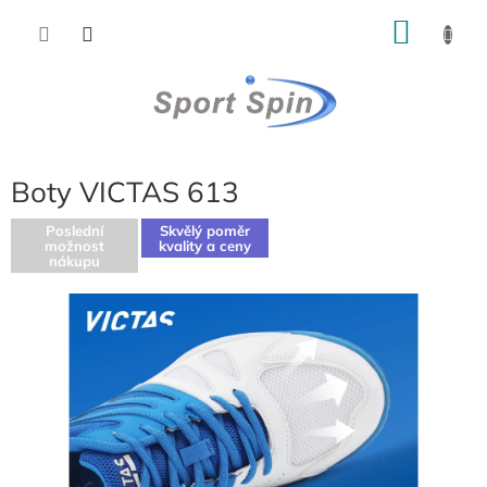
Přejít
NÁKU
na
obsah
KOŠÍK
Boty VICTAS 613
Poslední
Skvělý poměr
možnost
kvality a ceny
nákupu