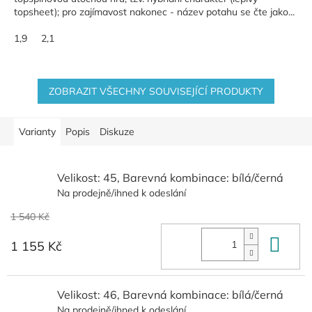
topsheet); pro zajímavost nakonec - název potahu se čte jako...
1,9
2,1
ZOBRAZIT VŠECHNY SOUVISEJÍCÍ PRODUKTY
Varianty
Popis
Diskuze
Velikost: 45, Barevná kombinace: bílá/černá
Na prodejně/ihned k odeslání
1 540 Kč
Do 
1 155 Kč
Velikost: 46, Barevná kombinace: bílá/černá
Na prodejně/ihned k odeslání