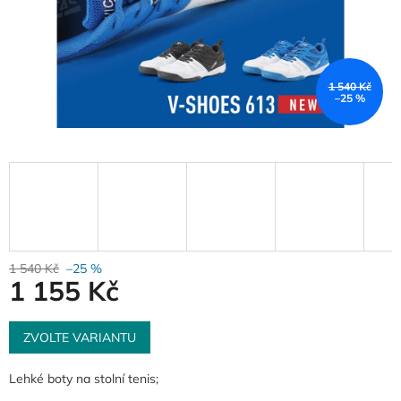
1 540 Kč
–25 %
1 540 Kč
–25 %
1 155 Kč
Měrná
cena:
ZVOLTE VARIANTU
Lehké boty na stolní tenis;