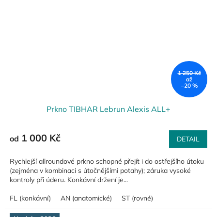
1 250 Kč
až
–20 %
Prkno TIBHAR Lebrun Alexis ALL+
1 000 Kč
od
DETAIL
Rychlejší allroundové prkno schopné přejít i do ostřejšího útoku
(zejména v kombinaci s útočnějšími potahy); záruka vysoké
kontroly při úderu. Konkávní držení je...
FL (konkávní)
AN (anatomické)
ST (rovné)