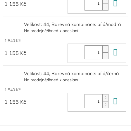
Do 
1 155 Kč
Velikost: 44, Barevná kombinace: bílá/modrá
Na prodejně/ihned k odeslání
1 540 Kč
Do 
1 155 Kč
Velikost: 44, Barevná kombinace: bílá/černá
Na prodejně/ihned k odeslání
1 540 Kč
Do 
1 155 Kč
Z