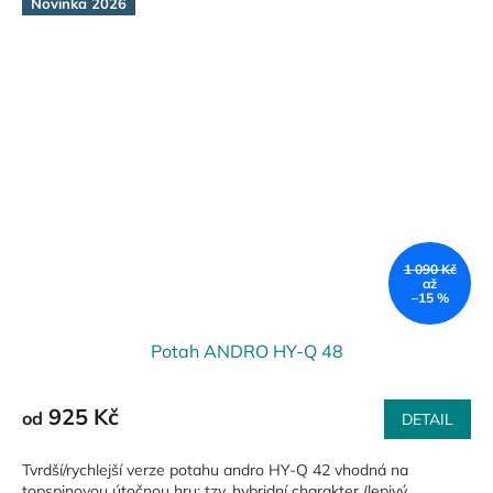
Novinka 2026
1 090 Kč
až
–15 %
Potah ANDRO HY-Q 48
925 Kč
od
DETAIL
Tvrdší/rychlejší verze potahu andro HY-Q 42 vhodná na
topspinovou útočnou hru; tzv. hybridní charakter (lepivý