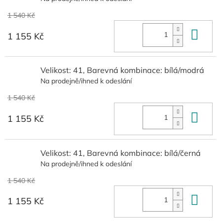
1 540 Kč
Do 
1 155 Kč
Velikost: 41, Barevná kombinace: bílá/modrá
Na prodejně/ihned k odeslání
1 540 Kč
Do 
1 155 Kč
Velikost: 41, Barevná kombinace: bílá/černá
Na prodejně/ihned k odeslání
1 540 Kč
Do 
1 155 Kč