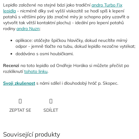
Lepidlo založené na stejné bázi jako tradiční
andro Turbo Fix
lepidla
- nicméně díky své vyšší viskozitě se hodí spíš k lepení
potahů s většími póry (do značné míry je schopno póry uzavřít a
vytvořit tak větší kontaktní plochu) - ideální pro lepení potahů
rodiny
andro Nuzn
;
aplikace: otáčejte špičkou hlavičky, dokud neucítíte mírný
odpor - jemně tlačte na tubu, dokud lepidlo nezačne vytékat;
dodáváno s osmi houbičkami.
Recenzi
na toto lepidlo od Ondřeje Horáka si můžete přečíst po
rozkliknutí
tohoto linku
.
Svoji zkušenost
s námi sdílel i dlouhodobý hráč p. Skopec.
ZEPTAT SE
SDÍLET
Související produkty