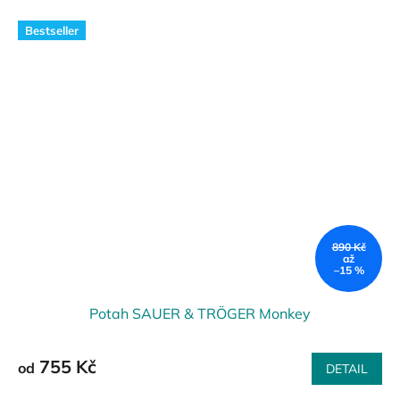
Bestseller
890 Kč
až
–15 %
Potah SAUER & TRÖGER Monkey
755 Kč
od
DETAIL