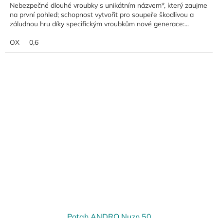
Nebezpečné dlouhé vroubky s unikátním názvem*, který zaujme
na první pohled; schopnost vytvořit pro soupeře škodlivou a
záludnou hru díky specifickým vroubkům nové generace:...
OX
0,6
Potah ANDRO Nuzn 50