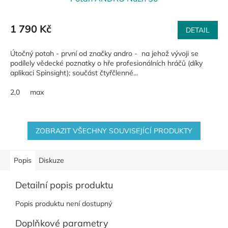
1 790 Kč
DETAIL
Útočný potah - první od značky andro - na jehož vývoji se
podílely vědecké poznatky o hře profesionálních hráčů (díky
aplikaci Spinsight); součást čtyřčlenné...
2,0
max
ZOBRAZIT VŠECHNY SOUVISEJÍCÍ PRODUKTY
Popis
Diskuze
Detailní popis produktu
Popis produktu není dostupný
Doplňkové parametry