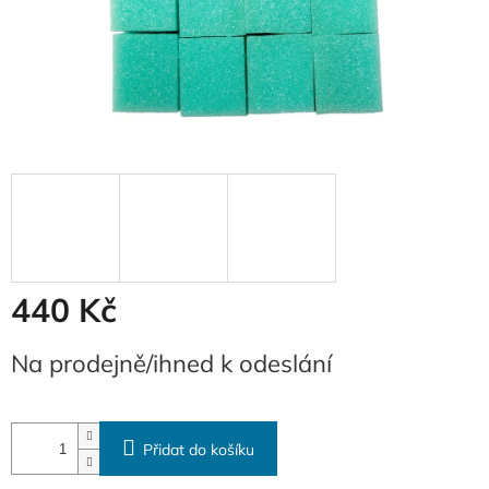
440 Kč
Měrná
Na prodejně/ihned k odeslání
cena:
Přidat do košíku