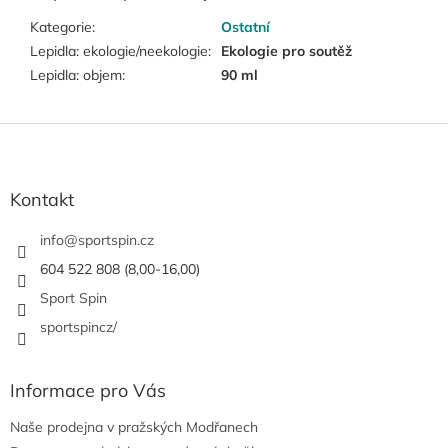
Kategorie
:
Ostatní
Lepidla: ekologie/neekologie
:
Ekologie pro soutěž
Lepidla: objem
:
90 ml
Z
á
p
a
Kontakt
t
í
info
@
sportspin.cz
604 522 808 (8,00-16,00)
Sport Spin
sportspincz/
Informace pro Vás
Naše prodejna v pražských Modřanech