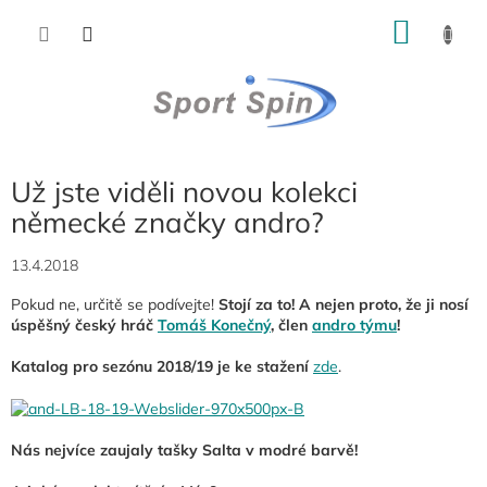
Přejít
NÁKU
na
obsah
KOŠÍK
Už jste viděli novou kolekci
německé značky andro?
13.4.2018
Pokud ne, určitě se podívejte!
Stojí za to! A nejen proto, že ji nosí
úspěšný český hráč
Tomáš Konečný
, člen
andro týmu
!
Katalog pro sezónu 2018/19 je ke stažení
zde
.
Nás nejvíce zaujaly tašky Salta v modré barvě!