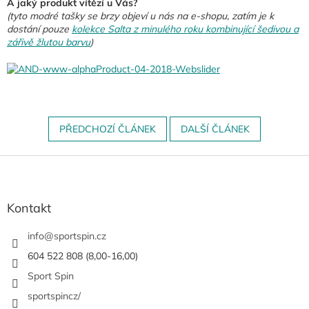
A jaký produkt vítězí u Vás?
(tyto modré tašky se brzy objeví u nás na e-shopu, zatím je k
dostání pouze
kolekce Salta z minulého roku kombinující šedivou a
zářivě žlutou barvu
)
PŘEDCHOZÍ ČLÁNEK
DALŠÍ ČLÁNEK
Z
á
p
a
Kontakt
t
í
info
@
sportspin.cz
604 522 808 (8,00-16,00)
Sport Spin
sportspincz/